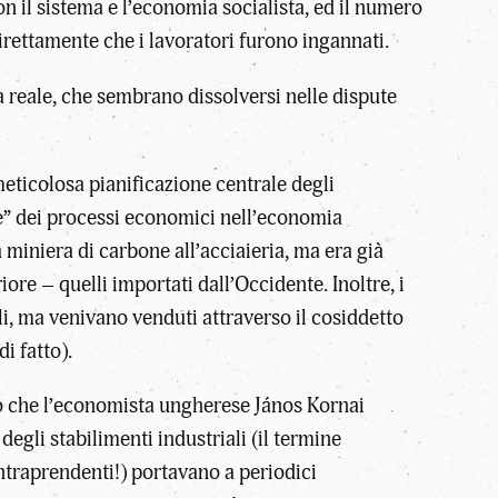
n il sistema e l’economia socialista, ed il numero
rettamente che i lavoratori furono ingannati.
ta reale, che sembrano dissolversi nelle dispute
meticolosa pianificazione centrale degli
e” dei processi economici nell’economia
lla miniera di carbone all’acciaieria, ma era già
re – quelli importati dall’Occidente. Inoltre, i
li, ma venivano venduti attraverso il cosiddetto
i fatto).
o che l’economista ungherese János Kornai
degli stabilimenti industriali (il termine
ntraprendenti!) portavano a periodici