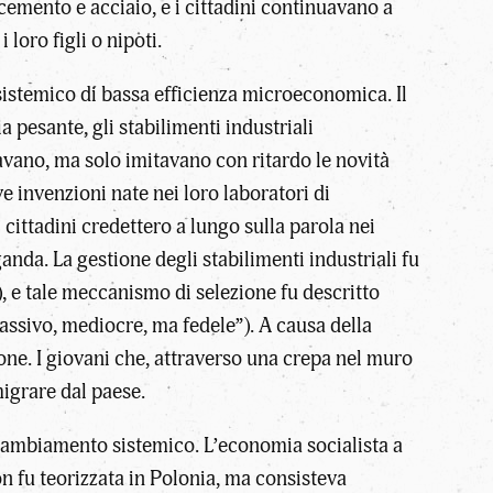
cemento e acciaio, e i cittadini continuavano a
loro figli o nipoti.
sistemico di bassa efficienza microeconomica. Il
 pesante, gli stabilimenti industriali
avano, ma solo imitavano con ritardo le novità
e invenzioni nate nei loro laboratori di
 cittadini credettero a lungo sulla parola nei
nda. La gestione degli stabilimenti industriali fu
 e tale meccanismo di selezione fu descritto
ssivo, mediocre, ma fedele”). A causa della
one. I giovani che, attraverso una crepa nel muro
igrare dal paese.
 cambiamento sistemico. L’economia socialista a
 fu teorizzata in Polonia, ma consisteva