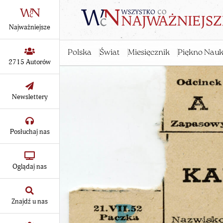
Najważniejsze
Polska
Świat
Miesięcznik
Piękno Nauk
2715 Autorów
Newslettery
Posłuchaj nas
Oglądaj nas
Znajdź u nas