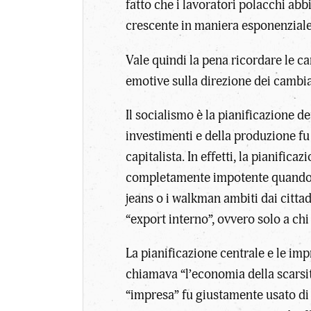
fatto che i lavoratori polacchi abb
crescente in maniera esponenziale 
Vale quindi la pena ricordare le ca
emotive sulla direzione dei cambi
Il socialismo è la pianificazione d
investimenti e della produzione f
capitalista. In effetti, la pianifica
completamente impotente quando i c
jeans o i walkman ambiti dai citta
“export interno”, ovvero solo a chi
La pianificazione centrale e le i
chiamava “l’economia della scarsità”
“impresa” fu giustamente usato di 