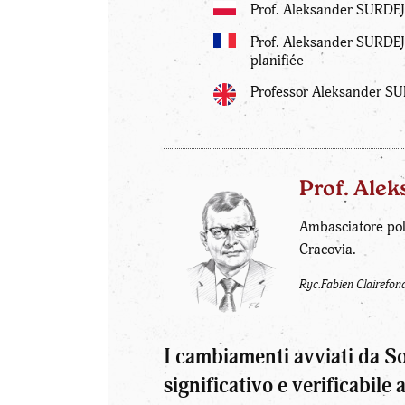
Prof. Aleksander SURDEJ:
Prof. Aleksander SURDEJ:
planifiée
Professor Aleksander SU
Prof. Ale
Ambasciatore pola
Cracovia.
Ryc.Fabien Clairefon
I cambiamenti avviati da S
significativo e verificabil