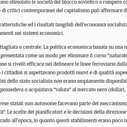
iano stimolato le società del blocco sovietico a rompere co
di critici contemporanei del capitalismo può affermare di
ratteristiche ed i risultati tangibili dell’economia socialis
amenti nei sistemi economici.
ettagliata e centrale. La politica economica basata su una 
u presentata come un modo per eliminare il corso “natural
zione si rivelò efficace nel delineare le linee ferroviarie da
ittadini si aspettavano prodotti nuovi e di qualità superio
dini dello stato socialista non erano ampiamente disponibi
 possedeva o acquistava “valuta” al mercato nero (dollari, d
mprese statali non autonome facevano parte del meccanism
. Le scelte dei pianificatori e le decisioni della direzione 
rado all’epoca, in quanto questi stabilimenti erano poco i