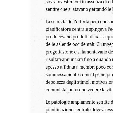
sovrainvestimenti in assenza di ef
sentire che si stavano gettando le b
La scarsità dell’offerta per i con
pianificatore centrale spingeva l’
producevano prodotti di bassa qual
delle aziende occidentali. Gli inge
progettazione e si lamentavano dell
risultati annunciati fino a quando
spesso affidata a membri poco com
sommessamente come il principio B
debolezza degli stimoli motivazion
comunista, poterono vedere la vita
Le patologie ampiamente sentite de
pianificazione centrale doveva es