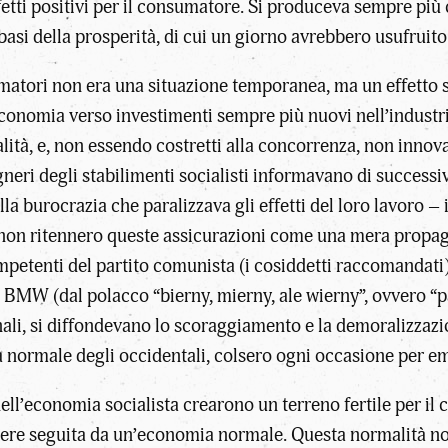
fetti positivi per il consumatore. Si produceva sempre più 
asi della prosperità, di cui un giorno avrebbero usufruito i 
sumatori non era una situazione temporanea, ma un effetto 
economia verso investimenti sempre più nuovi nell’industria
ità, e, non essendo costretti alla concorrenza, non innov
gneri degli stabilimenti socialisti informavano di successiv
a burocrazia che paralizzava gli effetti del loro lavoro – i
 non ritennero queste assicurazioni come una mera propaga
petenti del partito comunista (i cosiddetti raccomandati),
MW (dal polacco “bierny, mierny, ale wierny”, ovvero “pa
ali, si diffondevano lo scoraggiamento e la demoralizzazi
 normale degli occidentali, colsero ogni occasione per em
ll’economia socialista crearono un terreno fertile per il
sere seguita da un’economia normale. Questa normalità non