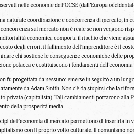
 osservati nelle economie dell’OCSE (dall’Europa occidental
 una naturale coordinazione e concorrenza di mercato, in cu
concorrenza sul mercato non è reale se non vengono rispet
nditorialità economica comporta il rischio che viene assu
costo degli errori; il fallimento dell’imprenditore è il cost
inare chi sostiene le conseguenze economiche delle propri
uzione polacca e costituiscono i fondamenti dell’economia
 fu progettata da nessuno: emerse in seguito a un lungo p
iatamente da Adam Smith. Non c’è da stupirsi che la rifor
o privata (capitalista). Tali cambiamenti portarono alla 
mento della prosperità media.
ncipi dell’economia di mercato permettono di inserirla in v
 capitalismo con il proprio volto culturale. Il comunismo 