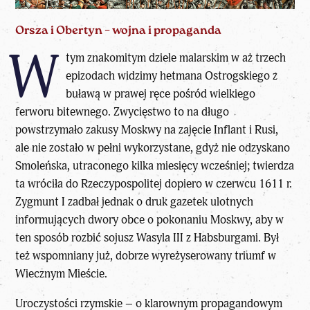
Orsza i Obertyn – wojna i propaganda
W
tym znakomitym dziele malarskim w aż trzech
epizodach widzimy hetmana Ostrogskiego z
buławą w prawej ręce pośród wielkiego
ferworu bitewnego. Zwycięstwo to na długo
powstrzymało zakusy Moskwy na zajęcie Inflant i Rusi,
ale nie zostało w pełni wykorzystane, gdyż nie odzyskano
Smoleńska, utraconego kilka miesięcy wcześniej; twierdza
ta wróciła do Rzeczypospolitej dopiero w czerwcu 1611 r.
Zygmunt I zadbał jednak o druk gazetek ulotnych
informujących dwory obce o pokonaniu Moskwy, aby w
ten sposób rozbić sojusz Wasyla III z Habsburgami. Był
też wspomniany już, dobrze wyreżyserowany triumf w
Wiecznym Mieście.
Uroczystości rzymskie – o klarownym propagandowym