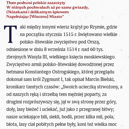
Tłum podnosi polskie zaszczyty
W różnych pochwałach aż po same gwiazdy,
Oklaskami i delikatnym śpiewem
Napełniając [Wieczne] Miasto”
T
aki między innymi wiersz krążył po Rzymie, gdzie
na początku stycznia 1515 r. świętowano wielkie
polsko-litewskie zwycięstwo pod Orszą,
odniesione w dniu 8 września 1514 r. nad 60 tys.
zbrojnych Wasyla III, wielkiego księcia moskiewskiego.
Zwycięstwo armii polsko-litewskiej dowodzonej przez
hetmana Konstantego Ostrogskiego, której przeglądu
dokonał sam król Zygmunt I, tak opisał Marcin Bielski,
kronikarz tamtych czasów: „Swoich ucieczką strwożony, a
od naszych ręką i strzelbą tem mężniej poparty, za
drugimi rozprószywszy się, jął w swą stronę przez góry,
doły, lasy bieżeć i uciekać, już jako z przegranej bitwy;
nasze uciekające bili, siekli, bodli, przez kilka mil, pola,
błota, lasy ciał pobitych pełne były, koni też wielka moc