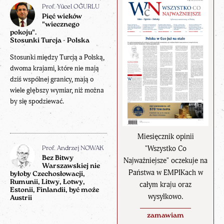
Prof. Yücel OĞURLU
Pięć wieków
"wiecznego
pokoju".
Stosunki Turcja - Polska
Stosunki między Turcją a Polską,
dwoma krajami, które nie mają
dziś wspólnej granicy, mają o
wiele głębszy wymiar, niż można
by się spodziewać.
Miesięcznik opinii
"Wszystko Co
Prof. Andrzej NOWAK
Bez Bitwy
Najważniejsze" oczekuje na
Warszawskiej nie
Państwa w EMPIKach w
byłoby Czechosłowacji,
Rumunii, Litwy, Łotwy,
całym kraju oraz
Estonii, Finlandii, być może
wysyłkowo.
Austrii
zamawiam