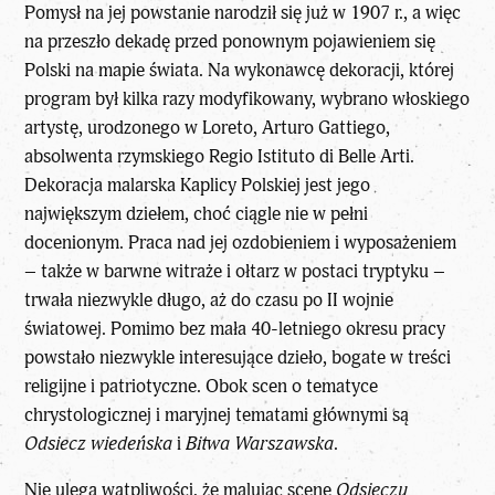
Pomysł na jej powstanie narodził się już w 1907 r., a więc
na przeszło dekadę przed ponownym pojawieniem się
Polski na mapie świata. Na wykonawcę dekoracji, której
program był kilka razy modyfikowany, wybrano włoskiego
artystę, urodzonego w Loreto, Arturo Gattiego,
absolwenta rzymskiego Regio Istituto di Belle Arti.
Dekoracja malarska Kaplicy Polskiej jest jego
największym dziełem, choć ciągle nie w pełni
docenionym. Praca nad jej ozdobieniem i wyposażeniem
– także w barwne witraże i ołtarz w postaci tryptyku –
trwała niezwykle długo, aż do czasu po II wojnie
światowej. Pomimo bez mała 40-letniego okresu pracy
powstało niezwykle interesujące dzieło, bogate w treści
religijne i patriotyczne. Obok scen o tematyce
chrystologicznej i maryjnej tematami głównymi są
Odsiecz wiedeńska
i
Bitwa Warszawska
.
Nie ulega wątpliwości, że malując scenę
Odsieczy