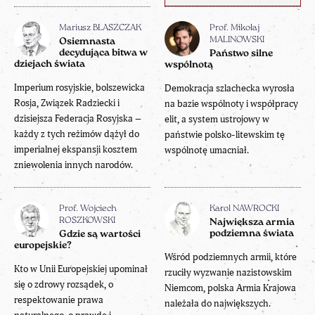
Mariusz BŁASZCZAK
Prof. Mikołaj
MALINOWSKI
Osiemnasta
decydująca bitwa w
Państwo silne
dziejach świata
wspólnotą
Imperium rosyjskie, bolszewicka
Demokracja szlachecka wyrosła
Rosja, Związek Radziecki i
na bazie wspólnoty i współpracy
dzisiejsza Federacja Rosyjska –
elit, a system ustrojowy w
każdy z tych reżimów dążył do
państwie polsko-litewskim tę
imperialnej ekspansji kosztem
wspólnotę umacniał.
zniewolenia innych narodów.
Prof. Wojciech
Karol NAWROCKI
ROSZKOWSKI
Największa armia
podziemna świata
Gdzie są wartości
europejskie?
Wśród podziemnych armii, które
Kto w Unii Europejskiej upominał
rzuciły wyzwanie nazistowskim
się o zdrowy rozsądek, o
Niemcom, polska Armia Krajowa
respektowanie prawa
należała do największych.