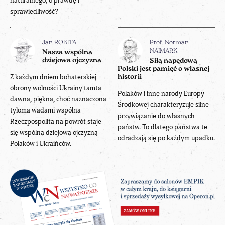
naturalnego, o prawdę i
sprawiedliwość?
Jan ROKITA
Prof. Norman
NAIMARK
Nasza wspólna
dziejowa ojczyzna
Siłą napędową
Polski jest pamięć o własnej
Z każdym dniem bohaterskiej
historii
obrony wolności Ukrainy tamta
Polaków i inne narody Europy
dawna, piękna, choć naznaczona
Środkowej charakteryzuje silne
tyloma wadami wspólna
przywiązanie do własnych
Rzeczpospolita na powrót staje
państw. To dlatego państwa te
się wspólną dziejową ojczyzną
odradzają się po każdym upadku.
Polaków i Ukraińców.