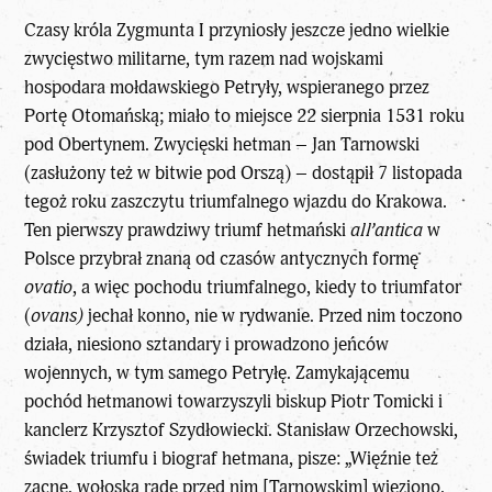
Czasy króla Zygmunta I przyniosły jeszcze jedno wielkie
zwycięstwo militarne, tym razem nad wojskami
hospodara mołdawskiego Petryły, wspieranego przez
Portę Otomańską; miało to miejsce 22 sierpnia 1531 roku
pod Obertynem. Zwycięski hetman – Jan Tarnowski
(zasłużony też w bitwie pod Orszą) – dostąpił 7 listopada
tegoż roku zaszczytu triumfalnego wjazdu do Krakowa.
Ten pierwszy prawdziwy triumf hetmański
all’antica
w
Polsce przybrał znaną od czasów antycznych formę
ovatio
, a więc pochodu triumfalnego, kiedy to triumfator
(
ovans)
jechał konno, nie w rydwanie. Przed nim toczono
działa, niesiono sztandary i prowadzono jeńców
wojennych, w tym samego Petryłę. Zamykającemu
pochód hetmanowi towarzyszyli biskup Piotr Tomicki i
kanclerz Krzysztof Szydłowiecki. Stanisław Orzechowski,
świadek triumfu i biograf hetmana, pisze: „Więźnie też
zacne, wołoską radę przed nim [Tarnowskim] wieziono.