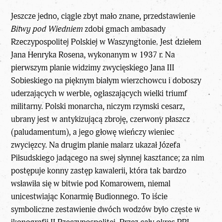
Jeszcze jedno, ciągle zbyt mało znane, przedstawienie
Bitwy pod Wiedniem
zdobi gmach ambasady
Rzeczypospolitej Polskiej w Waszyngtonie. Jest dziełem
Jana Henryka Rosena, wykonanym w 1937 r. Na
pierwszym planie widzimy zwycięskiego Jana III
Sobieskiego na pięknym białym wierzchowcu i doboszy
uderzających w werble, ogłaszających wielki triumf
militarny. Polski monarcha, niczym rzymski cesarz,
ubrany jest w antykizującą zbroję, czerwony płaszcz
(paludamentum), a jego głowę wieńczy wieniec
zwycięzcy. Na drugim planie malarz ukazał Józefa
Piłsudskiego jadącego na swej słynnej kasztance; za nim
postępuje konny zastęp kawalerii, która tak bardzo
wsławiła się w bitwie pod Komarowem, niemal
unicestwiając Konarmię Budionnego. To iście
symboliczne zestawienie dwóch wodzów było częste w