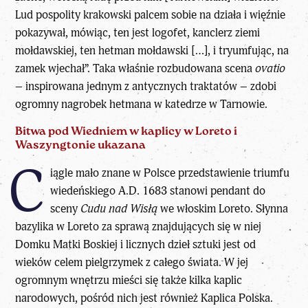
Lud pospolity krakowski palcem sobie na działa i więźnie
pokazywał, mówiąc, ten jest logofet, kanclerz ziemi
mołdawskiej, ten hetman mołdawski […], i tryumfując, na
zamek wjechał”. Taka właśnie rozbudowana scena
ovatio
– inspirowana jednym z antycznych traktatów – zdobi
ogromny nagrobek hetmana w katedrze w Tarnowie.
Bitwa pod Wiedniem w kaplicy w Loreto i
Waszyngtonie ukazana
C
iągle mało znane w Polsce przedstawienie triumfu
wiedeńskiego A.D. 1683 stanowi pendant do
sceny
Cudu nad Wisłą
we włoskim Loreto. Słynna
bazylika w Loreto za sprawą znajdujących się w niej
Domku Matki Boskiej i licznych dzieł sztuki jest od
wieków celem pielgrzymek z całego świata. W jej
ogromnym wnętrzu mieści się także kilka kaplic
narodowych, pośród nich jest również Kaplica Polska.