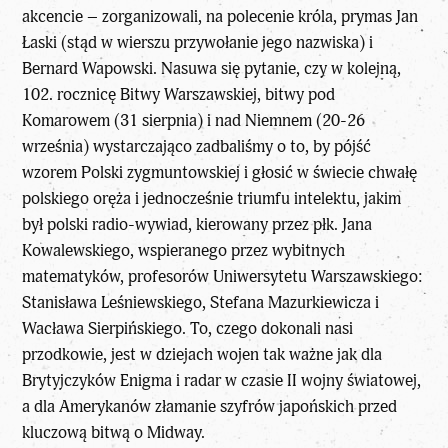
akcencie – zorganizowali, na polecenie króla, prymas Jan
Łaski (stąd w wierszu przywołanie jego nazwiska) i
Bernard Wapowski. Nasuwa się pytanie, czy w kolejną,
102. rocznicę Bitwy Warszawskiej, bitwy pod
Komarowem (31 sierpnia) i nad Niemnem (20-26
września) wystarczająco zadbaliśmy o to, by pójść
wzorem Polski zygmuntowskiej i głosić w świecie chwałę
polskiego oręża i jednocześnie triumfu intelektu, jakim
był polski radio-wywiad, kierowany przez płk. Jana
Kowalewskiego, wspieranego przez wybitnych
matematyków, profesorów Uniwersytetu Warszawskiego:
Stanisława Leśniewskiego, Stefana Mazurkiewicza i
Wacława Sierpińskiego. To, czego dokonali nasi
przodkowie, jest w dziejach wojen tak ważne jak dla
Brytyjczyków Enigma i radar w czasie II wojny światowej,
a dla Amerykanów złamanie szyfrów japońskich przed
kluczową bitwą o Midway.