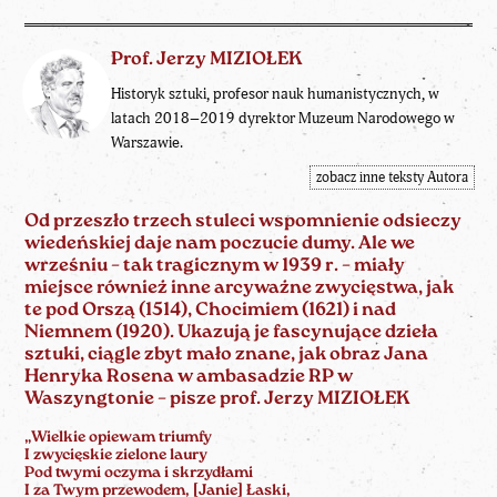
Prof. Jerzy MIZIOŁEK
Historyk sztuki, profesor nauk humanistycznych, w
latach 2018–2019 dyrektor Muzeum Narodowego w
Warszawie.
zobacz inne teksty Autora
Od przeszło trzech stuleci wspomnienie odsieczy
wiedeńskiej daje nam poczucie dumy. Ale we
wrześniu – tak tragicznym w 1939 r. – miały
miejsce również inne arcyważne zwycięstwa, jak
te pod Orszą (1514), Chocimiem (1621) i nad
Niemnem (1920). Ukazują je fascynujące dzieła
sztuki, ciągle zbyt mało znane, jak obraz Jana
Henryka Rosena w ambasadzie RP w
Waszyngtonie – pisze
prof. Jerzy MIZIOŁEK
„Wielkie opiewam triumfy
I zwycięskie zielone laury
Pod twymi oczyma i skrzydłami
I za Twym przewodem, [Janie] Łaski,