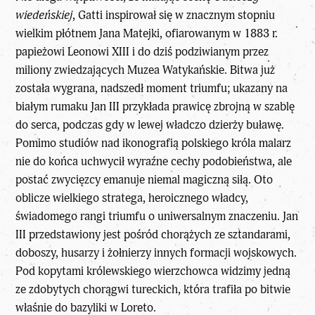
wiedeńskiej
, Gatti inspirował się w znacznym stopniu
wielkim płótnem Jana Matejki, ofiarowanym w 1883 r.
papieżowi Leonowi XIII i do dziś podziwianym przez
miliony zwiedzających Muzea Watykańskie. Bitwa już
została wygrana, nadszedł moment triumfu; ukazany na
białym rumaku Jan III przykłada prawicę zbrojną w szablę
do serca, podczas gdy w lewej władczo dzierży buławę.
Pomimo studiów nad ikonografią polskiego króla malarz
nie do końca uchwycił wyraźne cechy podobieństwa, ale
postać zwycięzcy emanuje niemal magiczną siłą. Oto
oblicze wielkiego stratega, heroicznego władcy,
świadomego rangi triumfu o uniwersalnym znaczeniu. Jan
III przedstawiony jest pośród chorążych ze sztandarami,
doboszy, husarzy i żołnierzy innych formacji wojskowych.
Pod kopytami królewskiego wierzchowca widzimy jedną
ze zdobytych chorągwi tureckich, która trafiła po bitwie
właśnie do bazyliki w Loreto.