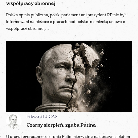
współpracy obronnej
Polska opinia publiczna, polski parlament ani prezydent RP nie byli
informowani na bieżąco o pracach nad polsko-niemiecką umową o
współpracy obronnej,...
Edward LUCAS
Czarny sierpień, zguba Putina
U progu tegorocznego sierpnia Putin mierzy się z najgorszym splotem