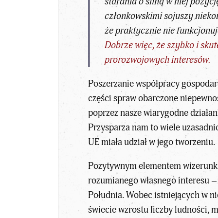
starania o silną w niej poz
członkowskimi sojuszy niekon
że praktycznie nie funkcjonu
Dobrze więc, że szybko i sku
prorozwojowych interesów.
Poszerzanie współpracy gospodarcz
części spraw obarczone niepewnoś
poprzez nasze wiarygodne działan
Przysparza nam to wiele uzasadni
UE miała udział w jego tworzeniu.
Pozytywnym elementem wizerunku k
rozumianego własnego interesu –
Południa. Wobec istniejących w n
świecie wzrostu liczby ludności,