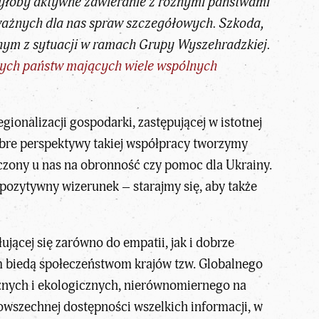
 byłoby aktywne zawieranie z różnymi państwami
 ważnych dla nas spraw szczegółowych. Szkoda,
lonym z sytuacji w ramach Grupy Wyszehradzkiej.
ijnych państw mających wiele wspólnych
onalizacji gospodarki, zastępującej w istotnej
obre perspektywy takiej współpracy tworzymy
czony u nas na obronność czy pomoc dla Ukrainy.
ozytywny wizerunek – starajmy się, aby także
cej się zarówno do empatii, jak i dobrze
m biedą społeczeństwom krajów tzw. Globalnego
znych i ekologicznych, nierównomiernego na
owszechnej dostępności wszelkich informacji, w