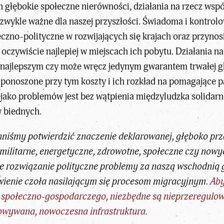
h głębokie społeczne nierówności, działania na rzecz wsp
ezwykle ważne dla naszej przyszłości. Świadoma i kontro
czno-polityczne w rozwijających się krajach oraz przynos
czywiście najlepiej w miejscach ich pobytu. Działania n
t najlepszym czy może wręcz jedynym gwarantem trwałej glo
o ponoszone przy tym koszty i ich rozkład na pomagając
jako problemów jest bez wątpienia międzyludzka solidar
 biednych.
iśmy potwierdzić znaczenie deklarowanej, głęboko prze
 militarne, energetyczne, zdrowotne, społeczne czy now
ie rozwiązanie polityczne problemy za naszą wschodnią
awienie czoła nasilającym się procesom migracyjnym.
Aby
u społeczno-gospodarczego, niezbędne są nieprzeregul
owywana, nowoczesna infrastruktura.