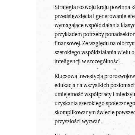
Strategia rozwoju kraju powinna k
przedsięwzięcia i generowanie ef
wymagające współdziałania klasycz
przykładem potrzeby ponadsektoro
finansowej. Ze względu na olbrzym
szerokiego współdziałania wielu 
inteligencji w szczególności.
Kluczową inwestycją prorozwojową
edukacja na wszystkich poziomach
umiejętność współpracy i międzylu
uzyskania szerokiego społecznego 
skomplikowanym świecie powszechn
przyszłości wyzwań.