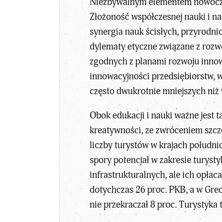
Niezbywalnym elementem nowocze
Złożoność współczesnej nauki i na
synergia nauk ścisłych, przyrodni
dylematy etyczne związane z rozw
zgodnych z planami rozwoju innow
innowacyjności przedsiębiorstw,
często dwukrotnie mniejszych niż 
Obok edukacji i nauki ważne jest t
kreatywności, ze zwróceniem szcze
liczby turystów w krajach południ
spory potencjał w zakresie turys
infrastrukturalnych, ale ich opła
dotychczas 26 proc. PKB, a w Gre
nie przekraczał 8 proc. Turystyk