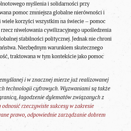
ólnotowego myślenia i solidarności przy
lowana pomoc zmniejsza globalne nierówności i
i wiele korzyści wszystkim na świecie – pomoc
a rzecz niwelowania cywilizacyjnego upośledzenia
balnej stabilności politycznej. Jednak nie chroni
e państwa. Niezbędnym warunkiem skutecznego
ność, traktowana w tym kontekście jako pomoc
myślanej i w znacznej mierze już realizowanej
ych technologii cyfrowych. Wyzwaniami są także
 granicą, łagodzenie dylematów związanych z
 odnosić rzeczywiste sukcesy w zakresie
owane prawo, odpowiednie zarządzanie dobrem