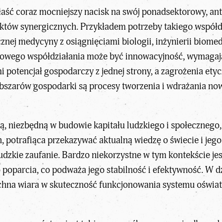
łaść coraz mocniejszy nacisk na swój ponadsektorowy, an
ektów synergicznych. Przykładem potrzeby takiego współd
nej medycyny z osiągnięciami biologii, inżynierii biome
wego współdziałania może być innowacyjność, wymagając
i potencjał gospodarczy z jednej strony, a zagrożenia ety
obszarów gospodarki są procesy tworzenia i wdrażania now
, niezbędną w budowie kapitału ludzkiego i społecznego,
, potrafiąca przekazywać aktualną wiedzę o świecie i je
dzkie zaufanie. Bardzo niekorzystne w tym kontekście jest
poparcia, co podważa jego stabilność i efektywność. W dz
a wiara w skuteczność funkcjonowania systemu oświaty j