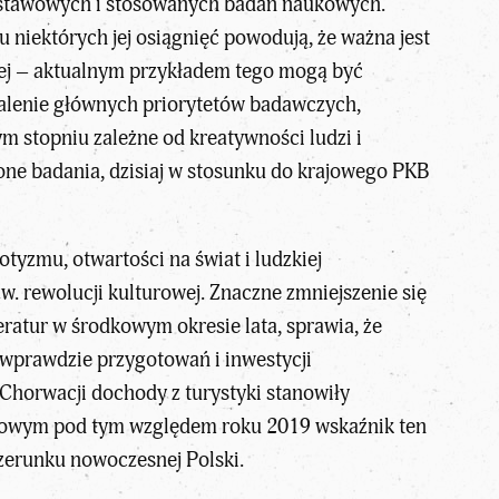
dstawowych i stosowanych badań naukowych.
 niektórych jej osiągnięć powodują, że ważna jest
ugiej – aktualnym przykładem tego mogą być
talenie głównych priorytetów badawczych,
m stopniu zależne od kreatywności ludzi i
e badania, dzisiaj w stosunku do krajowego PKB
otyzmu, otwartości na świat i ludzkiej
. rewolucji kulturowej. Znaczne zmniejszenie się
eratur w środkowym okresie lata, sprawia, że
 wprawdzie przygotowań i inwestycji
w Chorwacji dochody z turystyki stanowiły
ordowym pod tym względem roku 2019 wskaźnik ten
zerunku nowoczesnej Polski.