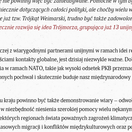
ycję nie powinny więc być zaniedbywane. Pomocne w tym
iecznie dotyczących całości polityki, ale choćby wielu
je już tzw. Trójkąt Weimarski, trudno być także zadowo
tecznie rozwija się idea Trójmorza, grupująca już 13 un
ej z wiarygodnymi partnerami unijnymi w ramach idei regi
ciami kontakty globalne, jest dzisiaj niezwykle ważne. D
ia w ramach NATO, takie jak wysoki odsetek PKB przezna
onych pochwał i skutecznie buduje nasz międzynarodowy p
raju powinno być także demonstrowanie wiary – odwołują
 w niezbędność niesienia szerokiej pomocy wielu nękany
iektórych regionach świata poważnych zagrożeń klimatyc
 masowych migracji i konfliktów międzykulturowych oraz p