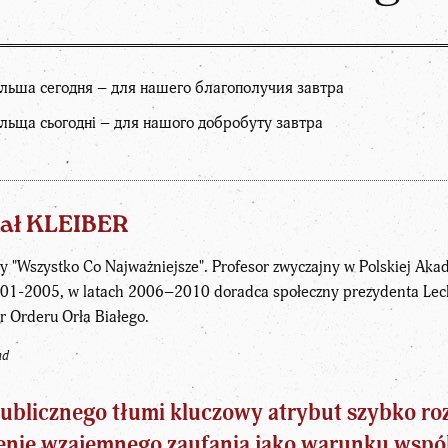
Польша сегодня – для нашего благополучия завтра
ольща сьогодні – для нашого добробуту завтра
hał KLEIBER
y "Wszystko Co Najważniejsze". Profesor zwyczajny w Polskiej Aka
001-2005, w latach 2006–2010 doradca społeczny prezydenta Lech
 Orderu Orła Białego.
nd
ublicznego tłumi kluczowy atrybut szybko ro
nie wzajemnego zaufania jako warunku wspól