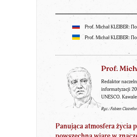
Prof. Michał KLEIBER: 
Prof. Michał KLEIBER: П
Prof. Mic
Redaktor naczeln
informatyzacji 2
UNESCO. Kawaler
Ryc.: Fabien Clairefo
Panująca atmosfera życia p
powszechną
wiarę
w znacze