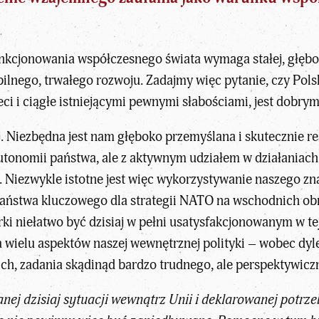
kcjonowania współczesnego świata wymaga stałej, głębokiej
ilnego, trwałego rozwoju. Zadajmy więc pytanie, czy Polska
leci i ciągłe istniejącymi pewnymi słabościami, jest dobr
j. Niezbędna jest nam głęboko przemyślana i skutecznie re
utonomii państwa, ale z aktywnym udziałem w działaniac
. Niezwykle istotne jest więc wykorzystywanie naszego zn
ko państwa kluczowego dla strategii NATO na wschodnich 
i niełatwo być dzisiaj w pełni usatysfakcjonowanym w tej
 wielu aspektów naszej wewnętrznej polityki – wobec dyl
h, zadania skądinąd bardzo trudnego, ale perspektywicz
j dzisiaj sytuacji wewnątrz Unii i deklarowanej potrzeb