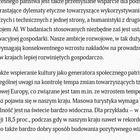
snego państwa jest także przemyślane wsparcie dla po
rastające dylematy etyczne towarzyszące wykorzystywaniu
czych i technicznych z jednej strony, a humanistyki z dr
ojem AI. W badaniach stosowanych niezbędne zaś jest us
acyjnej gospodarki. Nasze ambicje rozwojowe, w tak duży
 wymagają konsekwentnego wzrostu nakładów na prowadzon
w krajach lepiej rozwiniętych gospodarczo.
akże wspieranie kultury jako generatora społecznego patri
gólnej uwagi na kontrolę tempa zmian towarzyszących tzw
owej Europy, co związane jest tam m.in. ze wzrostem temp
tyki pojawia się w naszym kraju. Masowa turystyka wymaga
calność jest na świecie bardzo widoczna. Dla przykładu – 
cji 18,5 proc., podczas gdy w naszym kraju nawet w rek
a to także bardzo dobry sposób budowania pozytywnego wi