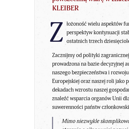
KLEIBER
Z
łożoność wielu aspektów fun
perspektyw kontynuacji stab
ostatnich trzech dziesięcio
Zacznijmy od polityki zagraniczne
prowadzona na bazie decyzyjnej a
naszego bezpieczeństwa i rozwoju
Europejskiej oraz naszej roli ja
dekadach wzrostu naszej gospodark
znaleźć wsparcia organów Unii dla
suwerenności państw członkowskic
Mimo niezwykle skomplikowane