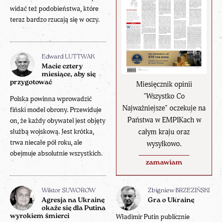
widać też podobieństwa, które
teraz bardzo rzucają się w oczy.
Edward LUTTWAK
Macie cztery
miesiące, aby się
przygotować
Miesięcznik opinii
"Wszystko Co
Polska powinna wprowadzić
Najważniejsze" oczekuje na
fiński model obrony. Przewiduje
Państwa w EMPIKach w
on, że każdy obywatel jest objęty
całym kraju oraz
służbą wojskową. Jest krótka,
trwa niecałe pół roku, ale
wysyłkowo.
obejmuje absolutnie wszystkich.
zamawiam
Wiktor SUWOROW
Zbigniew BRZEZIŃSKI
Agresja na Ukrainę
Gra o Ukrainę
okaże się dla Putina
wyrokiem śmierci
Władimir Putin publicznie