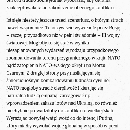
terroru trudno sobie jednak wyobrazić, aby Ukraina
zaakceptowała takie zakończenie obecnego konfliktu.
Istnieje niestety jeszcze trzeci scenariusz, o którym strach
nawet wspomnieć. To oczywiście wywołanie przez Rosję
– raczej przypadkowo niż w pełni świadomie – III wojny
światowej. Mogłoby to się stać w wyniku
niezaplanowanych wydarzeń w rodzaju przypadkowego
zbombardowania terenu przygranicznego w kraju NATO
bądź zatopienia NATO-wskiego okrętu na Morzu
Czarnym. Z drugiej strony przy nasilającym się
śmiercionośnym bombardowaniu ludności cywilnej
NATO mogłoby stracić cierpliwość i kierując się
naturalną ludzką empatią, zareagować np.
wprowadzeniem zakazu lotów nad Ukrainą, co również
niechybnie prowadziłoby do konfliktu o wielkiej skali.
Wyrażając powyżej wątpliwość co do
intencji Putina
,
który miałby wywołać wojnę globalną w sposób w pełni