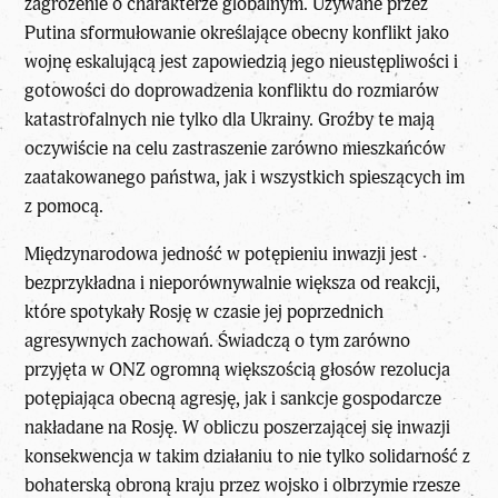
zagrożenie o charakterze globalnym. Używane przez
Putina sformułowanie określające obecny konflikt jako
wojnę eskalującą jest zapowiedzią jego nieustępliwości i
gotowości do doprowadzenia konfliktu do rozmiarów
katastrofalnych nie tylko dla Ukrainy. Groźby te mają
oczywiście na celu zastraszenie zarówno mieszkańców
zaatakowanego państwa, jak i wszystkich spieszących im
z pomocą.
Międzynarodowa jedność w potępieniu inwazji jest
bezprzykładna i nieporównywalnie większa od reakcji,
które spotykały Rosję w czasie jej poprzednich
agresywnych zachowań. Świadczą o tym zarówno
przyjęta w ONZ ogromną większością głosów rezolucja
potępiająca obecną agresję, jak i sankcje gospodarcze
nakładane na Rosję. W obliczu poszerzającej się inwazji
konsekwencja w takim działaniu to nie tylko solidarność z
bohaterską obroną kraju przez wojsko i olbrzymie rzesze