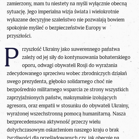
zamierzony, mam tu niestety na myśli wyłącznie obecną
sytuację. Jego imperialna wizja świata i wielokrotnie
wykazane decyzyjne szaleństwo nie pozwalają bowiem
spokojnie myśleć o bezpieczeństwie Europy w
przyszłości.
P
rzyszłość Ukrainy jako suwerennego państwa
zależy od jej siły do kontynuowania bohaterskiego
oporu, odwagi obywateli Rosji do wyrażania
zdecydowanego sprzeciwu wobec zbrodniczych działań
swego prezydenta, głęboko solidarnego choć nie
bezpośrednio militarnego wsparcia ze strony wszystkich
zaprzyjaźnionych państw, maksymalnie izolujących
agresora, oraz empatii w stosunku do obywateli Ukrainy,
wyrażonej wszechstronną pomocą humanitarną. Nasza
bezprecedensowa aktywność przeczy wielu
dotychczasowym oskarżeniom naszego kraju o brak
życzliwości dla prześladowanych czy, jak obecnie na