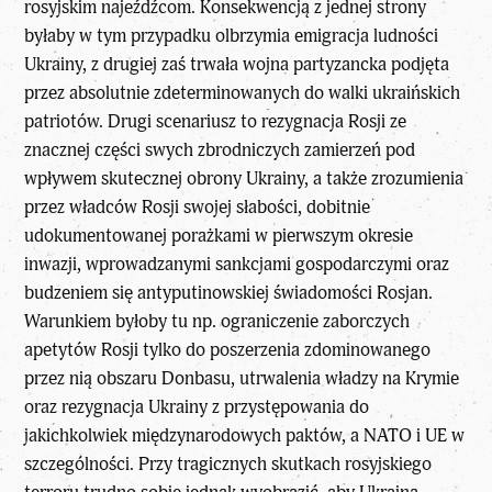
rosyjskim najeźdźcom. Konsekwencją z jednej strony
byłaby w tym przypadku olbrzymia emigracja ludności
Ukrainy, z drugiej zaś trwała wojna partyzancka podjęta
przez absolutnie zdeterminowanych do walki ukraińskich
patriotów. Drugi scenariusz to rezygnacja Rosji ze
znacznej części swych zbrodniczych zamierzeń pod
wpływem skutecznej obrony Ukrainy, a także zrozumienia
przez władców Rosji swojej słabości, dobitnie
udokumentowanej porażkami w pierwszym okresie
inwazji, wprowadzanymi sankcjami gospodarczymi oraz
budzeniem się antyputinowskiej świadomości Rosjan.
Warunkiem byłoby tu np. ograniczenie zaborczych
apetytów Rosji tylko do poszerzenia zdominowanego
przez nią obszaru Donbasu, utrwalenia władzy na Krymie
oraz rezygnacja Ukrainy z przystępowania do
jakichkolwiek międzynarodowych paktów, a NATO i UE w
szczególności. Przy tragicznych skutkach rosyjskiego