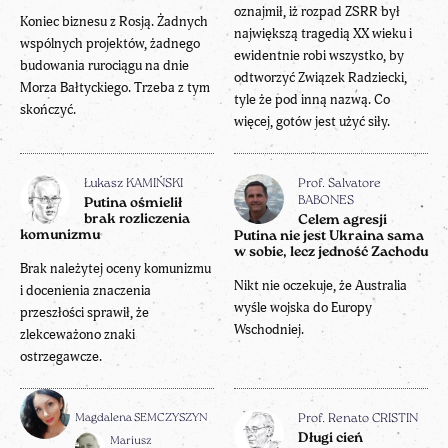
oznajmił, iż rozpad ZSRR był
Koniec biznesu z Rosją. Żadnych
największą tragedią XX wieku i
wspólnych projektów, żadnego
ewidentnie robi wszystko, by
budowania rurociągu na dnie
odtworzyć Związek Radziecki,
Morza Bałtyckiego. Trzeba z tym
tyle że pod inną nazwą. Co
skończyć.
więcej, gotów jest użyć siły.
Łukasz KAMIŃSKI
Prof. Salvatore
BABONES
Putina ośmielił
brak rozliczenia
Celem agresji
komunizmu
Putina nie jest Ukraina sama
w sobie, lecz jedność Zachodu
Brak należytej oceny komunizmu
Nikt nie oczekuje, że Australia
i docenienia znaczenia
wyśle wojska do Europy
przeszłości sprawił, że
Wschodniej.
zlekceważono znaki
ostrzegawcze.
Magdalena SEMCZYSZYN
Prof. Renato CRISTIN
Długi cień
Mariusz