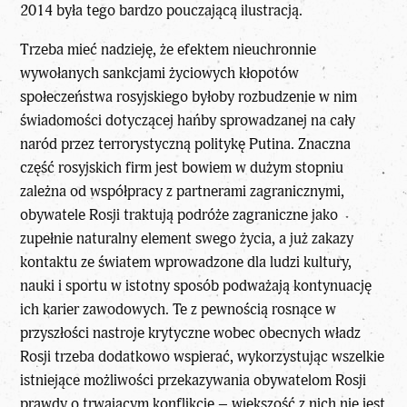
2014 była tego bardzo pouczającą ilustracją.
Trzeba mieć nadzieję, że efektem nieuchronnie
wywołanych sankcjami życiowych kłopotów
społeczeństwa rosyjskiego byłoby rozbudzenie w nim
świadomości dotyczącej hańby sprowadzanej na cały
naród przez terrorystyczną politykę Putina. Znaczna
część rosyjskich firm jest bowiem w dużym stopniu
zależna od współpracy z partnerami zagranicznymi,
obywatele Rosji traktują podróże zagraniczne jako
zupełnie naturalny element swego życia, a już zakazy
kontaktu ze światem wprowadzone dla ludzi kultury,
nauki i sportu w istotny sposób podważają kontynuację
ich karier zawodowych. Te z pewnością rosnące w
przyszłości nastroje krytyczne wobec obecnych władz
Rosji trzeba dodatkowo wspierać, wykorzystując wszelkie
istniejące możliwości przekazywania obywatelom Rosji
prawdy o trwającym konflikcie – większość z nich nie jest