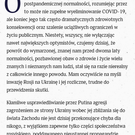
O
postpandemicznej normalności, rozumiejąc przez
to może nie zupełne wyeliminowanie COVID-19,
ale koniec jego tak często dramatycznych zdrowotnych
konsekwencji oraz szalenie uciążliwych ograniczeń w
życiu publicznym. Niestety, wszyscy, nie wyłączając
nawet największych optymistów, czujemy dzisiaj, że
powrót do wymarzonej, znanej nam przed dwoma laty
normalności, pozbawionej obaw o zdrowie i życie wielu
znanych i nieznanych nam ludzi, stał się na razie nierealny
z całkowicie innego powodu. Mam oczywiście na myśli
inwazję Rosji na Ukrainę i jej rozliczne, trudne do
przewidzenia skutki.
Kłamliwe usprawiedliwianie przez Putina agresji
zagrożeniem ze strony Ukrainy wobec jej zbliżania się do
świata Zachodu nie jest dzisiaj przekonujące chyba dla
nikogo, z wyjątkiem zapewne tylko części społeczeństwa
rosyjskiego, poddawanego nieustannej propagandzie