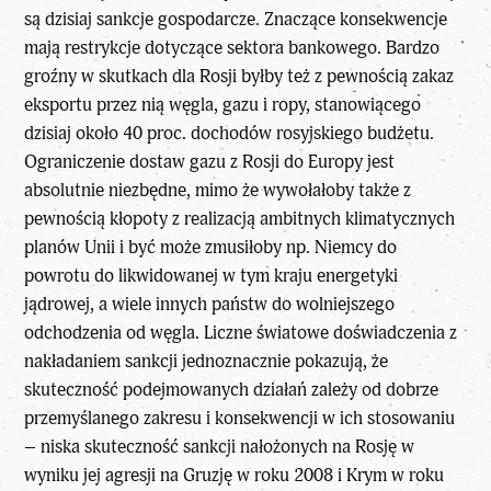
są dzisiaj sankcje gospodarcze. Znaczące konsekwencje
mają restrykcje dotyczące sektora bankowego. Bardzo
groźny w skutkach dla Rosji byłby też z pewnością zakaz
eksportu przez nią węgla, gazu i ropy, stanowiącego
dzisiaj około 40 proc. dochodów rosyjskiego budżetu.
Ograniczenie dostaw gazu z Rosji do Europy jest
absolutnie niezbędne, mimo że wywołałoby także z
pewnością kłopoty z realizacją ambitnych klimatycznych
planów Unii i być może zmusiłoby np. Niemcy do
powrotu do likwidowanej w tym kraju energetyki
jądrowej, a wiele innych państw do wolniejszego
odchodzenia od węgla. Liczne światowe doświadczenia z
nakładaniem sankcji jednoznacznie pokazują, że
skuteczność podejmowanych działań zależy od dobrze
przemyślanego zakresu i konsekwencji w ich stosowaniu
– niska skuteczność sankcji nałożonych na Rosję w
wyniku jej agresji na Gruzję w roku 2008 i Krym w roku