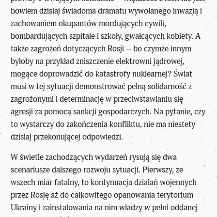
bowiem dzisiaj świadoma dramatu wywołanego inwazją i
zachowaniem okupantów mordujących cywili,
bombardujących szpitale i szkoły, gwałcących kobiety. A
także zagrożeń dotyczących Rosji – bo czymże innym
byłoby na przykład zniszczenie elektrowni jądrowej,
mogące doprowadzić do katastrofy nuklearnej? Świat
musi w tej sytuacji demonstrować pełną solidarność z
zagrożonymi i determinację w przeciwstawianiu się
agresji za pomocą sankcji gospodarczych. Na pytanie, czy
to wystarczy do zakończenia konfliktu, nie ma niestety
dzisiaj przekonującej odpowiedzi.
W świetle zachodzących wydarzeń rysują się dwa
scenariusze dalszego rozwoju sytuacji. Pierwszy, ze
wszech miar fatalny, to kontynuacja działań wojennych
przez Rosję aż do całkowitego opanowania terytorium
Ukrainy i zainstalowania na nim władzy w pełni oddanej