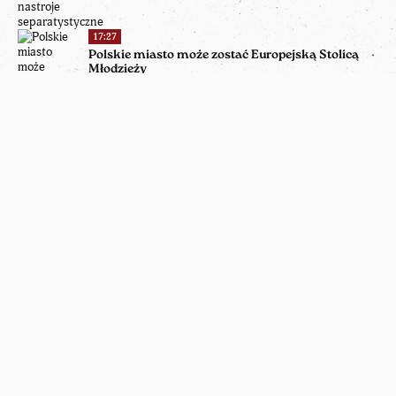
17:27
Polskie miasto może zostać Europejską Stolicą
Młodzieży
16:55
Nowoczesne symulatory pacjentów na
Wrocławskim Uniwersytecie Medycznym
16:18
Kadłuby floty Wermachtu ujawniły się po suszy w
Dunaju
15:38
Odyseja Nolana. Czy zasłużyła na tak dużą
krytykę?