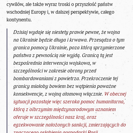
cywilów, ale także wyraz troski o przyszłość państw
wschodniej Europy i, w dalszej perspektywie, całego
kontynentu.
Dzisiaj wydaje się niestety prawie pewne, że wojna
na Ukrainie będzie długa i krwawa. Przesądza o tym
granica pomocy Ukrainie, poza którą sprzymierzone
państwa z pewnością nie wyjdą. Granicą tą jest
bezpośrednia interwencja wojskowa, w
szczególności w zakresie obrony przed
bombardowaniami z powietrza. Przekroczenie tej
granicy miałoby bowiem bez wątpienia poważne
konsekwencje, z wojną atomową włącznie.
W obecnej
sytuacji pozostaje więc szeroka pomoc humanitarna,
którą z olbrzymim międzynarodowym uznaniem
oferuje w szczególności nasz kraj, oraz
egzekwowanie nałożonych sankcji, zmierzających do
znaczącego osłabienia gospodarki Rosji.