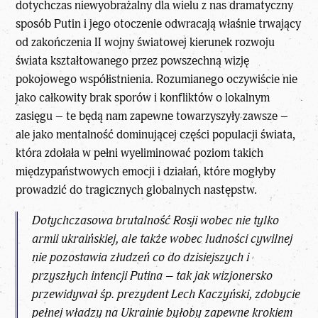
dotychczas niewyobrażalny dla wielu z nas dramatyczny
sposób Putin i jego otoczenie odwracają właśnie trwający
od zakończenia II wojny światowej kierunek rozwoju
świata kształtowanego przez powszechną wizję
pokojowego współistnienia. Rozumianego oczywiście nie
jako całkowity brak sporów i konfliktów o lokalnym
zasięgu – te będą nam zapewne towarzyszyły zawsze –
ale jako mentalność dominującej części populacji świata,
która zdołała w pełni wyeliminować poziom takich
międzypaństwowych emocji i działań, które mogłyby
prowadzić do tragicznych globalnych następstw.
Dotychczasowa brutalność Rosji wobec nie tylko
armii ukraińskiej, ale także wobec ludności cywilnej
nie pozostawia złudzeń co do dzisiejszych i
przyszłych intencji Putina – tak jak wizjonersko
przewidywał śp. prezydent Lech Kaczyński, zdobycie
pełnej władzy na Ukrainie byłoby zapewne krokiem