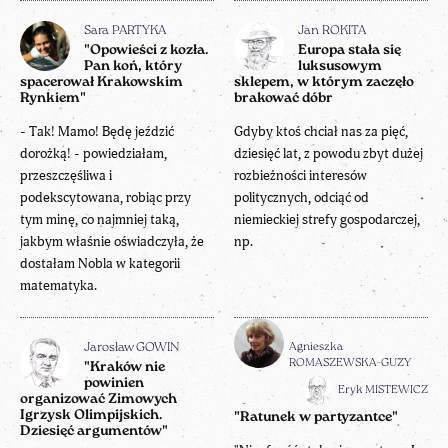
Sara PARTYKA
Jan ROKITA
"Opowieści z kozła.
Europa stała się
Pan koń, który
luksusowym
spacerował Krakowskim
sklepem, w którym zaczęło
Rynkiem"
brakować dóbr
- Tak! Mamo! Będę jeździć
Gdyby ktoś chciał nas za pięć,
dorożką! - powiedziałam,
dziesięć lat, z powodu zbyt dużej
przeszczęśliwa i
rozbieżności interesów
podekscytowana, robiąc przy
politycznych, odciąć od
tym minę, co najmniej taką,
niemieckiej strefy gospodarczej,
jakbym właśnie oświadczyła, że
np.
dostałam Nobla w kategorii
matematyka.
Agnieszka
Jarosław GOWIN
ROMASZEWSKA-GUZY
"Kraków nie
powinien
Eryk MISTEWICZ
organizować Zimowych
Igrzysk Olimpijskich.
"Ratunek w partyzantce"
Dziesięć argumentów"