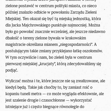
zielone postawić w centrum polityki miasta, co nieco
później znalazło odbicie w powołaniu Zarządu Zieleni
Miejskiej. Ten okazał się być tą miejską jednostką, która
dla Jacka Majchrowskiego punktuje najmocniej. Można
było go powołać znacznie wcześniej, ale jeszcze niedawno
dbałość o tereny zielone bywała w krakowskim
magistracie określana mianem „niegospodarności”. A
postulującym takie zmiany przyklejano łatkę oszołomów.
W tym oczywiście i nam, bo zieleń była w centrum
pierwszej miejskiej „krucjaty”, którą zdecydowaliśmy się
podjąć.
Wyliczać można i te, które jeszcze nie są zrealizowane, ale
kiedyś będą. Takie jak choćby to, by zamiast roić o
kopaniu tuneli metra — co może wygląda efektownie, ale
jest szalenie drogie i czasochłonne — wykorzystać
istniejące już i często biegnące równolegle do