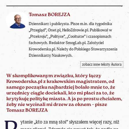
Tomasz BOREJZA
Dziennikarz i publicysta. Pisze m.in. dla tygodnika
„Przegląd”, Onet.pl, HelloZdrowie.pl. Publikował w
„Przekroju”, „Polityce”, „Coolturze” i czasopismach
fachowych. Redaktor SmogLab.pl. Założyciel
Krowoderska.pl. Należy do Polskiego Stowarzyszenia
Dziennikarzy Naukowych.
zobacz inne teksty Autora
W skomplikowanym związku, który łączy
Krowoderska.pl z krakowskim magistratem, od
samego początku najbardziej bolało mnie to, że
urzędnicy ciągle dociekali, kto mi płaci za to, że
krytykuję politykę miasta. A ja po prostu chciałem,
żeby nie wycinali mi drzew za oknem – pisze
Tomasz BOREJZA
ytanie „kto za mną stoi” słyszałem więcej razy, niż