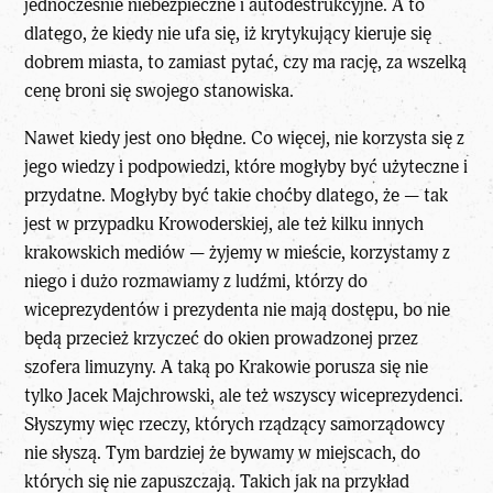
jednocześnie niebezpieczne i autodestrukcyjne. A to
dlatego, że kiedy nie ufa się, iż krytykujący kieruje się
dobrem miasta, to zamiast pytać, czy ma rację, za wszelką
cenę broni się swojego stanowiska.
Nawet kiedy jest ono błędne. Co więcej, nie korzysta się z
jego wiedzy i podpowiedzi, które mogłyby być użyteczne i
przydatne. Mogłyby być takie choćby dlatego, że — tak
jest w przypadku Krowoderskiej, ale też kilku innych
krakowskich mediów — żyjemy w mieście, korzystamy z
niego i dużo rozmawiamy z ludźmi, którzy do
wiceprezydentów i prezydenta nie mają dostępu, bo nie
będą przecież krzyczeć do okien prowadzonej przez
szofera limuzyny. A taką po Krakowie porusza się nie
tylko Jacek Majchrowski, ale też wszyscy wiceprezydenci.
Słyszymy więc rzeczy, których rządzący samorządowcy
nie słyszą. Tym bardziej że bywamy w miejscach, do
których się nie zapuszczają. Takich jak na przykład