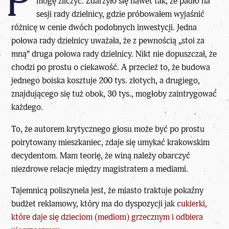
P
mogę zliczyć. Zdarzyło się nawet tak, że padło na
sesji rady dzielnicy, gdzie próbowałem wyjaśnić
różnicę w cenie dwóch podobnych inwestycji. Jedna
połowa rady dzielnicy uważała, że z pewnością „stoi za
mną” druga połowa rady dzielnicy. Nikt nie dopuszczał, że
chodzi po prostu o ciekawość. A przecież to, że budowa
jednego boiska kosztuje 200 tys. złotych, a drugiego,
znajdującego się tuż obok, 30 tys., mogłoby zaintrygować
każdego.
To, że autorem krytycznego głosu może być po prostu
poirytowany mieszkaniec, zdaje się umykać krakowskim
decydentom. Mam teorię, że winą należy obarczyć
niezdrowe relacje między magistratem a mediami.
Tajemnicą poliszynela jest, że miasto traktuje pokaźny
budżet reklamowy, który ma do dyspozycji jak
cukierki,
które daje się dzieciom (mediom) grzecznym i odbiera