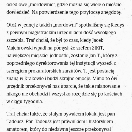
osiedlowe „mordownie”, gdzie można się wiele o mieście
dowiedzieć. Na potwierdzenie tego przytoczę anegdotę.
Otóż w jednej z takich „mordowni” spotkaliśmy się kiedyś
z pewnym magistrackim urzędnikiem dość wysokiego
szczebla. Traf chciał, że był to czas, kiedy Jacek
Majchrowski wpadł na pomysł, że szefem ZIKiT,
największej miejskiej jednostki, zostanie Jan T., który z
poprzedniego dyrektorowania tej instytucji wyszedł z
szeregiem prokuratorskich zarzutów. T. jest postacią
znaną w Krakowie i budzi skrajne emocje. Mimo to ów
urzędnik przekonywał nas uparcie, że takie mianowanie
nikogo nie obchodzi i wszystko rozejdzie się po kościach
w ciągu tygodnia.
Traf chciał także, że stałym bywalcem lokalu jest pan
Tadeusz. Pan Tadeusz jest prawnikiem i historykiem
amatorem, który do niedawna jeszcze przekonywał