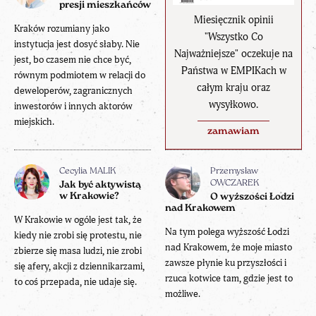
presji mieszkańców
Miesięcznik opinii
Kraków rozumiany jako
"Wszystko Co
instytucja jest dosyć słaby. Nie
Najważniejsze" oczekuje na
jest, bo czasem nie chce być,
Państwa w EMPIKach w
równym podmiotem w relacji do
całym kraju oraz
deweloperów, zagranicznych
wysyłkowo.
inwestorów i innych aktorów
miejskich.
zamawiam
Cecylia MALIK
Przemysław
OWCZAREK
Jak być aktywistą
w Krakowie?
O wyższości Łodzi
nad Krakowem
W Krakowie w ogóle jest tak, że
Na tym polega wyższość Łodzi
kiedy nie zrobi się protestu, nie
nad Krakowem, że moje miasto
zbierze się masa ludzi, nie zrobi
zawsze płynie ku przyszłości i
się afery, akcji z dziennikarzami,
rzuca kotwice tam, gdzie jest to
to coś przepada, nie udaje się.
możliwe.