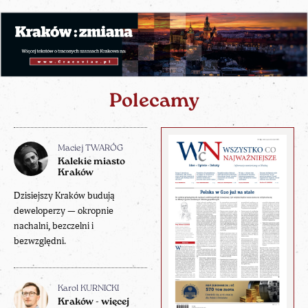
Polecamy
Maciej TWARÓG
Kalekie miasto
Kraków
Dzisiejszy Kraków budują
deweloperzy — okropnie
nachalni, bezczelni i
bezwzględni.
Karol KURNICKI
Kraków - więcej