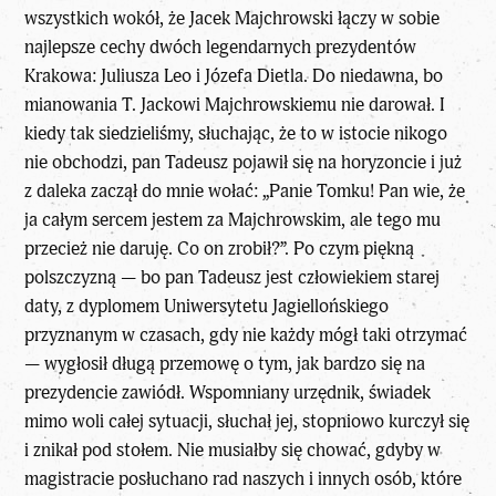
wszystkich wokół, że Jacek Majchrowski łączy w sobie
najlepsze cechy dwóch legendarnych prezydentów
Krakowa: Juliusza Leo i Józefa Dietla. Do niedawna, bo
mianowania T. Jackowi Majchrowskiemu nie darował. I
kiedy tak siedzieliśmy, słuchając, że to w istocie nikogo
nie obchodzi, pan Tadeusz pojawił się na horyzoncie i już
z daleka zaczął do mnie wołać: „Panie Tomku! Pan wie, że
ja całym sercem jestem za Majchrowskim, ale tego mu
przecież nie daruję. Co on zrobił?”. Po czym piękną
polszczyzną — bo pan Tadeusz jest człowiekiem starej
daty, z dyplomem Uniwersytetu Jagiellońskiego
przyznanym w czasach, gdy nie każdy mógł taki otrzymać
— wygłosił długą przemowę o tym, jak bardzo się na
prezydencie zawiódł. Wspomniany urzędnik, świadek
mimo woli całej sytuacji, słuchał jej, stopniowo kurczył się
i znikał pod stołem. Nie musiałby się chować, gdyby w
magistracie posłuchano rad naszych i innych osób, które