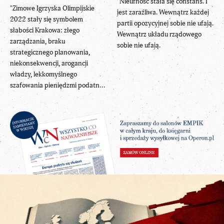
"Nieufność stała się constans. I
"Zimowe Igrzyska Olimpijskie
jest zaraźliwa. Wewnątrz każdej
2022 stały się symbolem
partii opozycyjnej sobie nie ufają.
słabości Krakowa: złego
Wewnątrz układu rządowego
zarządzania, braku
sobie nie ufają.
strategicznego planowania,
niekonsekwencji, arogancji
władzy, lekkomyślnego
szafowania pieniędzmi podatn...