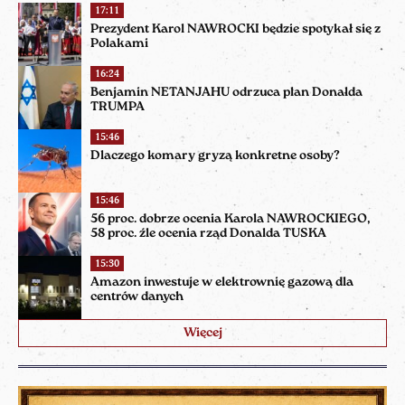
17:11
Prezydent Karol NAWROCKI będzie spotykał się z
Polakami
16:24
Benjamin NETANJAHU odrzuca plan Donalda
TRUMPA
15:46
Dlaczego komary gryzą konkretne osoby?
15:46
56 proc. dobrze ocenia Karola NAWROCKIEGO,
58 proc. źle ocenia rząd Donalda TUSKA
15:30
Amazon inwestuje w elektrownię gazową dla
centrów danych
Więcej