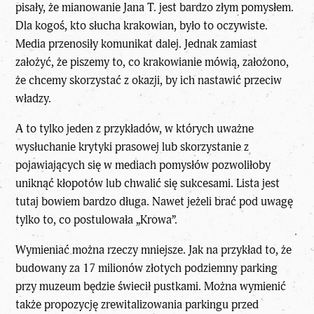
pisały, że mianowanie Jana T. jest bardzo złym pomysłem.
Dla kogoś, kto słucha krakowian, było to oczywiste.
Media przenosiły komunikat dalej. Jednak zamiast
założyć, że piszemy to, co krakowianie mówią, założono,
że chcemy skorzystać z okazji, by ich nastawić przeciw
władzy.
A to tylko jeden z przykładów, w których uważne
wysłuchanie krytyki prasowej lub skorzystanie z
pojawiających się w mediach pomysłów pozwoliłoby
uniknąć kłopotów lub chwalić się sukcesami. Lista jest
tutaj bowiem bardzo długa. Nawet jeżeli brać pod uwagę
tylko to, co postulowała „Krowa”.
Wymieniać można rzeczy mniejsze. Jak na przykład to, że
budowany za 17 milionów złotych podziemny parking
przy muzeum będzie świecił pustkami. Można wymienić
także propozycję zrewitalizowania parkingu przed