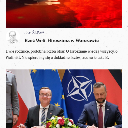
Jan ŚLIWA
Rzeź Woli, Hiroszima w Warszawie
Dwie rocznice, podobna liczba ofiar. O Hiroszimie wiedzą wszyscy, o
Woli nikt. Nie spierajmy się o dokładne liczby, trudno je ustalić.