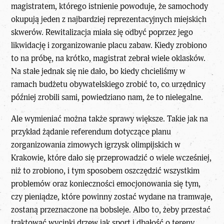
magistratem, którego istnienie powoduje, że samochody
okupują jeden z najbardziej reprezentacyjnych miejskich
skwerów. Rewitalizacja miała się odbyć poprzez jego
likwidację i zorganizowanie placu zabaw. Kiedy zrobiono
to na próbę, na krótko, magistrat zebrał wiele oklasków.
Na stałe jednak się nie dało, bo kiedy chcieliśmy w
ramach budżetu obywatelskiego zrobić to, co urzędnicy
później zrobili sami, powiedziano nam, że to nielegalne.
Ale wymieniać można także sprawy większe. Takie jak na
przykład żądanie referendum dotyczące planu
zorganizowania zimowych igrzysk olimpijskich w
Krakowie, które dało się przeprowadzić o wiele wcześniej,
niż to zrobiono, i tym sposobem oszczędzić wszystkim
problemów oraz konieczności emocjonowania się tym,
czy pieniądze, które powinny zostać wydane na tramwaje,
zostaną przeznaczone na bobsleje. Albo to, żeby przestać
traktować wycinki drzew jak sport i dbałość o tereny