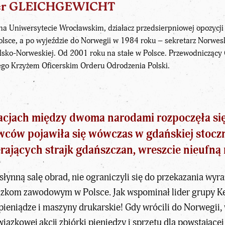
er GLEICHGEWICHT
na Uniwersytecie Wrocławskim, działacz przedsierpniowej opozycji 
olsce, a po wyjeździe do Norwegii w 1984 roku – sekretarz Norwes
olsko-Norweskiej. Od 2001 roku na stałe w Polsce. Przewodnicząc
go Krzyżem Oficerskim Orderu Odrodzenia Polski.
elacjach między dwoma narodami rozpoczęła s
ów pojawiła się wówczas w gdańskiej stoczni,
erających strajk gdańszczan, wreszcie nieufną 
łynną salę obrad, nie ograniczyli się do przekazania wyraz
om zawodowym w Polsce. Jak wspominał lider grupy Keti
ieniądze i maszyny drukarskie! Gdy wrócili do Norwegii, 
iązkowej akcji zbiórki pieniędzy i sprzętu dla powstającej