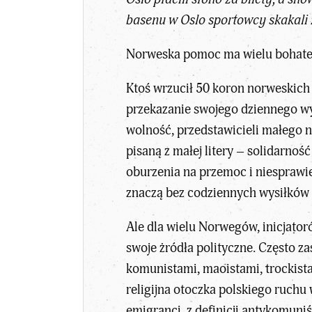
basenu w Oslo sportowcy skakali z
Norweska pomoc ma wielu bohater
Ktoś wrzucił 50 koron norweskich d
przekazanie swojego dziennego wyn
wolność, przedstawicieli małego na
pisaną z małej litery – solidarnoś
oburzenia na przemoc i niesprawied
znaczą bez codziennych wysiłków 
Ale dla wielu Norwegów, inicjator
swoje żródła polityczne. Często za
komunistami, maoistami, trockist
religijna otoczka polskiego ruchu
emigranci, z definicji antykomuniśc