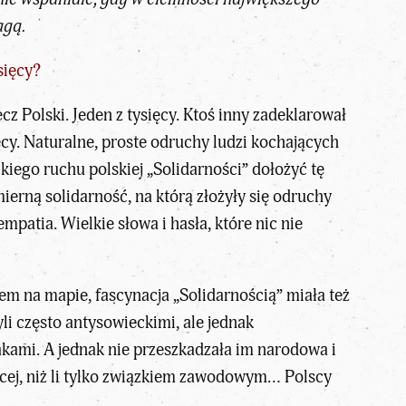
agą.
sięcy?
cz Polski. Jeden z tysięcy. Ktoś inny zadeklarował
cy. Naturalne, proste odruchy ludzi kochających
lkiego ruchu polskiej „Solidarności” dołożyć tę
ierną solidarność, na którą złożyły się odruchy
patia. Wielkie słowa i hasła, które nic nie
em na mapie, fascynacja „Solidarnością” miała też
li często antysowieckimi, ale jednak
kami. A jednak nie przeszkadzała im narodowa i
ęcej, niż li tylko związkiem zawodowym… Polscy