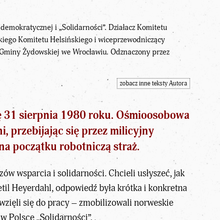
demokratycznej i „Solidarności”. Działacz Komitetu
kiego Komitetu Helsińskiego i wiceprzewodniczący
y Gminy Żydowskiej we Wrocławiu. Odznaczony przez
zobacz inne teksty Autora
ię 31 sierpnia 1980 roku. Ośmioosobowa
 przebijając się przez milicyjny
na początku robotniczą straż.
ów wsparcia i solidarności. Chcieli usłyszeć, jak
l Heyerdahl, odpowiedź była krótka i konkretna
wzięli się do pracy – zmobilizowali norweskie
 w Polsce „Solidarności”.