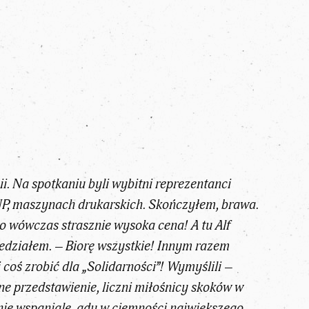
i. Na spotkaniu byli wybitni reprezentanci
SNP, maszynach drukarskich. Skończyłem, brawa.
o wówczas strasznie wysoka cena! A tu Alf
wiedziałem. – Biorę wszystkie! Innym razem
coś zrobić dla „Solidarności”! Wymyślili –
zne przedstawienie, liczni miłośnicy skoków w
mnie wspaniale, gdy w ciemności największego