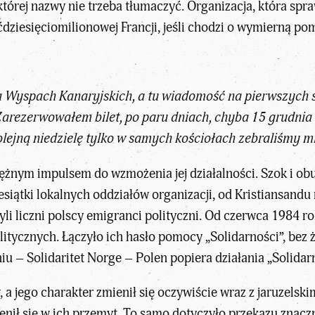
której nazwy nie trzeba tłumaczyć. Organizacja, która sp
ćdziesięciomilionowej Francji, jeśli chodzi o wymierną p
 Wyspach Kanaryjskich, a tu wiadomość na pierwszych 
 Zarezerwowałem bilet, po paru dniach, chyba 15 grudni
olejną niedzielę tylko w samych kościołach zebraliśmy 
tężnym impulsem do wzmożenia jej działalności. Szok i obu
esiątki lokalnych oddziałów organizacji, od Kristiansandu
yli liczni polscy emigranci polityczni. Od czerwca 1984 r
litycznych. Łączyło ich hasło pomocy „Solidarności”, be
 – Solidaritet Norge – Polen popiera działania „Solidarno
 a jego charakter zmienił się oczywiście wraz z jaruzels
enił się w ich przemyt. To samo dotyczyło przekazu znacz