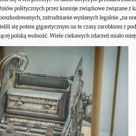
ęźniów politycznych przez komisje związkowe związane z 
oszkodowanych, zatrudnianie wysłanych legalnie „na nor
ielili się potem gigantycznym na te czasy zarobkiem z po
ącej polską wolność. Wiele ciekawych zdarzeń miało miej