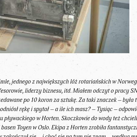
mle, jednego z największych lóż rotariańskich w Norwegi
sorowie, liderzy biznesu, itd. Miałem odczyt o pracy 
edawane po 10 koron za sztukę. Za taki znaczek – była t
odniósł rękę i spytał – a ile ich masz? – Tysiąc – odpo
u pływackiego w Horten. Skoczkowie do wody też chcieli 
li basen Toyen w Oslo. Ekipa z Horten zrobiła fantanstyc
how zakończył się – i choć się na tym nie znam – według 