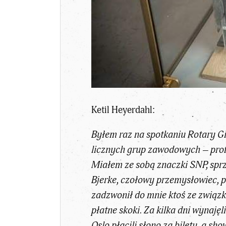
Ketil Heyerdahl:
Byłem raz na spotkaniu Rotary Gi
licznych grup zawodowych – profe
Miałem ze sobą znaczki SNP, sprz
Bjerke, czołowy przemysłowiec, p
zadzwonił do mnie ktoś ze związk
płatne skoki. Za kilka dni wynaję
Oslo płacili słono za bilety, a s