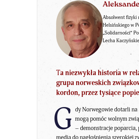
Aleksand
Absolwent fizyki 
Helsińskiego w P
„Solidarności” P
Lecha Kaczyńskie
T
a niezwykła historia w r
grupa norweskich związkowc
kordon, przez tysiące popi
G
dy Norwegowie dotarli na s
mogą pomóc wolnym związk
– demonstracje poparcia, p
media do nagłośnienia szerokiej zw