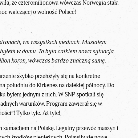
rawiła, że czteromilionowa wówczas Norwegia stała
omoc walczącej o wolność Polsce!
stronach, we wszystkich mediach. Musiałem
a byłem w domu. To była całkiem nowa sytuacja
milion koron, wówczas bardzo znaczną sumę.
rzenie szybko przełożyły się na konkretne
 na południu do Kirkenes na dalekiej północy. Do
oku byłem jednym z nich. W SNP spotkali się
z żadnych warunków. Program zawierał się w
ści”! Tylko tyle. Aż tyle!
kim zamachem na Polskę. Legalny przewóz maszyn i
nych środków pienieżnych. Pojawiły się nowe