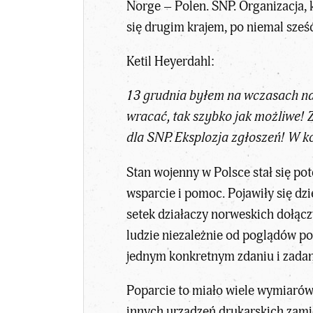
Norge – Polen. SNP. Organizacja, 
się drugim krajem, po niemal sześ
Ketil Heyerdahl:
13 grudnia byłem na wczasach na
wracać, tak szybko jak możliwe!
dla SNP. Eksplozja zgłoszeń! W k
Stan wojenny w Polsce stał się po
wsparcie i pomoc. Pojawiły się dzi
setek działaczy norweskich dołącz
ludzie niezależnie od poglądów po
jednym konkretnym zdaniu i zadaniu
Poparcie to miało wiele wymiarów,
innych urządzeń drukarskich zami