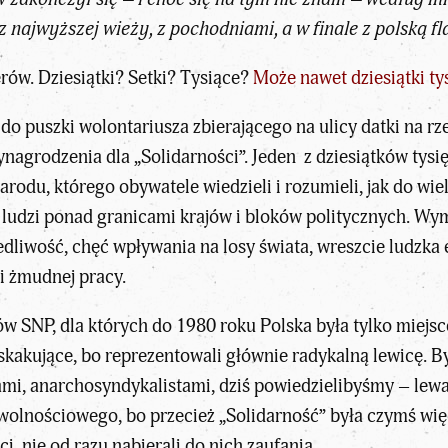
 najwyższej wieży, z pochodniami, a w finale z polską fl
ów. Dziesiątki? Setki? Tysiące?
Może nawet dziesiątki ty
o puszki wolontariusza zbierającego na ulicy datki na rze
agrodzenia dla „Solidarności”. Jeden z dziesiątków tysię
rodu, którego obywatele wiedzieli i rozumieli, jak do wie
ć ludzi ponad granicami krajów i bloków politycznych. Wym
liwość, chęć wpływania na losy świata, wreszcie ludzka em
i żmudnej pracy.
ów SNP, dla których do 1980 roku Polska była tylko miejsc
skakujące, bo reprezentowali głównie radykalną lewicę. By
ami, anarchosyndykalistami, dziś powiedzielibyśmy – lewa
 wolnościowego, bo przecież „Solidarność” była czymś wi
i, nie od razu nabierali do nich zaufania.