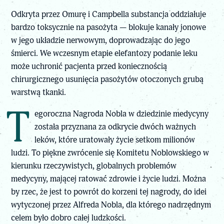
Odkryta przez Omurę i Campbella substancja oddziałuje
bardzo toksycznie na pasożyta — blokuje kanały jonowe
w jego układzie nerwowym, doprowadzając do jego
śmierci. We wczesnym etapie elefantozy podanie leku
może uchronić pacjenta przed koniecznością
chirurgicznego usunięcia pasożytów otoczonych grubą
warstwą tkanki.
T
egoroczna Nagroda Nobla w dziedzinie medycyny
została przyznana za odkrycie dwóch ważnych
leków, które uratowały życie setkom milionów
ludzi. To piękne zwrócenie się Komitetu Noblowskiego w
kierunku rzeczywistych, globalnych problemów
medycyny, mającej ratować zdrowie i życie ludzi. Można
by rzec, że jest to powrót do korzeni tej nagrody, do idei
wytyczonej przez Alfreda Nobla, dla którego nadrzędnym
celem było dobro całej ludzkości.