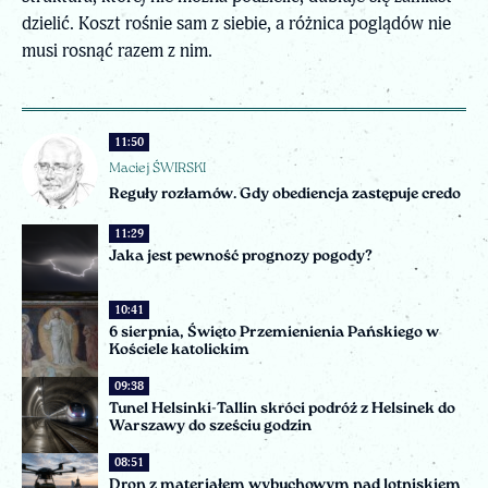
dzielić. Koszt rośnie sam z siebie, a różnica poglądów nie
musi rosnąć razem z nim.
11:50
Maciej ŚWIRSKI
Reguły rozłamów. Gdy obediencja zastępuje credo
11:29
Jaka jest pewność prognozy pogody?
10:41
6 sierpnia, Święto Przemienienia Pańskiego w
Kościele katolickim
09:38
Tunel Helsinki-Tallin skróci podróż z Helsinek do
Warszawy do sześciu godzin
08:51
Dron z materiałem wybuchowym nad lotniskiem