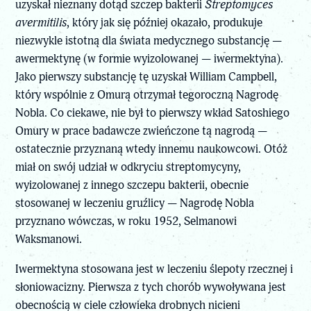
uzyskał nieznany dotąd szczep bakterii
Streptomyces
avermitilis
, który jak się później okazało, produkuje
niezwykle istotną dla świata medycznego substancję —
awermektynę (w formie wyizolowanej — iwermektyna).
Jako pierwszy substancję tę uzyskał William Campbell,
który wspólnie z Omurą otrzymał tegoroczną Nagrodę
Nobla. Co ciekawe, nie był to pierwszy wkład Satoshiego
Omury w prace badawcze zwieńczone tą nagrodą —
ostatecznie przyznaną wtedy innemu naukowcowi. Otóż
miał on swój udział w odkryciu streptomycyny,
wyizolowanej z innego szczepu bakterii, obecnie
stosowanej w leczeniu gruźlicy — Nagrodę Nobla
przyznano wówczas, w roku 1952, Selmanowi
Waksmanowi.
Iwermektyna stosowana jest w leczeniu ślepoty rzecznej i
słoniowacizny. Pierwsza z tych chorób wywoływana jest
obecnością w ciele człowieka drobnych nicieni