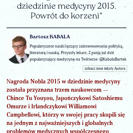
dziedzinie medycyny 2015.
Powrót do korzeni"
Bartosz KABAŁA
Popularyzator nauki łączący zainteresowania polityką,
literaturą i nauką. Przyszły lekarz. Z pasją już dziś
popularyzujący medycynę na Twitterze: @KabalaBartek
zobacz inne teksty Autora
N
agroda Nobla 2015 w dziedzinie medycyny
została przyznana trzem naukowcom —
Chince Tu Youyou, Japończykowi Satoshiemu
Omurze i Irlandczykowi Williamowi
Campbellowi, którzy w swojej pracy skupili się
na jednym z najważniejszych i globalnych
problemów medycznych współczesnego