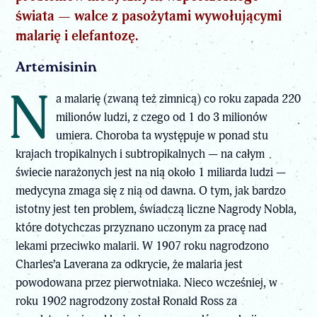
świata — walce z pasożytami wywołującymi
malarię i elefantozę.
Artemisinin
N
a malarię (zwaną też zimnicą) co roku zapada 220
milionów ludzi, z czego od 1 do 3 milionów
umiera. Choroba ta występuje w ponad stu
krajach tropikalnych i subtropikalnych — na całym
świecie narażonych jest na nią około 1 miliarda ludzi —
medycyna zmaga się z nią od dawna. O tym, jak bardzo
istotny jest ten problem, świadczą liczne Nagrody Nobla,
które dotychczas przyznano uczonym za pracę nad
lekami przeciwko malarii. W 1907 roku nagrodzono
Charles’a Laverana za odkrycie, że malaria jest
powodowana przez pierwotniaka. Nieco wcześniej, w
roku 1902 nagrodzony został Ronald Ross za