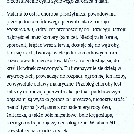
przedstawienie cyklu życiowego zarodźca malarii.
Malaria to ostra choroba pasożytnicza powodowana
przez jednokomórkowego pierwotniaka z rodzaju
Plasmodium
, który jest przenoszony do ludzkiego ustroju
najczęściej przez komary (samice). Niedojrzała forma,
sporozoit, krążąc wraz z krwią, dostaje się do wątroby,
tam się dzieli, tworząc wiele jednokomórkowych form
rozwojowych, merozoitów, które z kolei dostają się do
krwi i krwinek czerwonych. Tu intensywnie się dzielą w
erytrocytach, prowadząc do rozpadu ogromnej ich liczby,
co wywołuje objawy malaryczne. Przebieg choroby jest
zależny od rodzaju pierwotniaka, jednak podstawowymi
objawami są wysoka gorączka i dreszcze, niedokrwistość
hemolityczna (związana z rozpadem erytrocytów),
żółtaczka, a także bóle mięśniowe, bóle kręgosłupa,
różnego rodzaju objawy neurologiczne. W latach 60.
powstał jednak skuteczny lek.