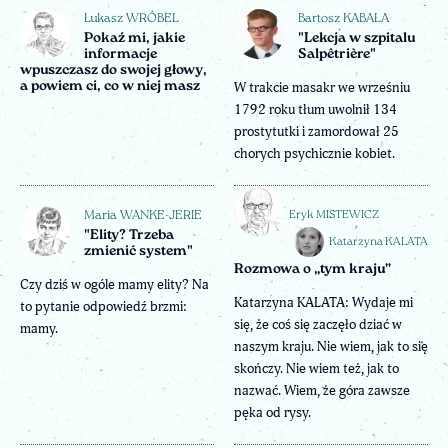
Łukasz WRÓBEL
Bartosz KABAŁA
Pokaż mi, jakie
"Lekcja w szpitalu
informacje
Salpêtrière"
wpuszczasz do swojej głowy,
a powiem ci, co w niej masz
W trakcie masakr we wrześniu
1792 roku tłum uwolnił 134
prostytutki i zamordował 25
chorych psychicznie kobiet.
Eryk MISTEWICZ
Maria WANKE-JERIE
"Elity? Trzeba
Katarzyna KALATA
zmienić system"
Rozmowa o „tym kraju”
Czy dziś w ogóle mamy elity? Na
Katarzyna KALATA: Wydaje mi
to pytanie odpowiedź brzmi:
się, że coś się zaczęło dziać w
mamy.
naszym kraju. Nie wiem, jak to się
skończy. Nie wiem też, jak to
nazwać. Wiem, że góra zawsze
pęka od rysy.