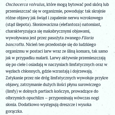
Onchocerca volvulus
, które mogą bytować pod skórą lub
przemieszczać się w organizmie, powodując tak skrajnie
różne objawy jak świąd i zapalenie nerwu wzrokowego
(stąd ślepota). Słoniowacizna (elefantoza) natomiast,
charakteryzująca się makabrycznymi objawami,
wywoływana jest przez pasożyta zwanego
Filaria
bancrofta
. Nicień ten przedostaje się do ludzkiego
organizmu w postaci larw wraz ze śliną komara, tak samo
jak w przypadku malarii. Larwy aktywnie przemieszczają
się po ciele i osiadają w naczyniach limfatycznych oraz w
węzłach chłonnych, gdzie wzrastają i dojrzewają.
Zatykanie przez nie dróg limfatycznych wywołuje przykre
objawy, zatrzymanie dużych ilości płynu surowiczego
(limfy) w dolnych partiach kończyn, prowadzące do
olbrzymich opuchlizn – przypominają wówczas nogi
słonia. Dodatkowo występują dreszcze i wysoka
gorączka.