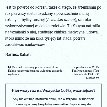
Jest to powrót do korzeni także dlatego, że artemisinin po
raz pierwszy został uzyskany z powszechnie znanej
rośliny — bylicy rocznej (
Artemisia annua
), szeroko
wykorzystywanej w ziołolecznictwie. Tu Youyou natrafiła
na wzmianki o niej, studiując chińską medycynę ludową,
która mimo że ma kilka tysięcy lat, nadal potrafi
zaskakiwać naukowców.
Bartosz Kabała
Materiał chroniony prawem autorskim.
7 października 2015
Dalsze rozpowszechnianie wyłącznie za zgodą
Fot:
Nobel medal
| Tim
wydawcy.
Ereneta via Flickr CC
License by
Pierwszy raz na Wszystko Co Najważniejsze?
Aby nie ominąć istotnych opinii, raz w tygodniu w niedzielę
rano wysyłamy bezpłatny newsletter. Zapraszamy do