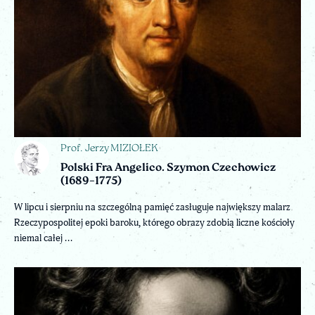
Prof. Jerzy MIZIOŁEK
Polski Fra Angelico. Szymon Czechowicz
(1689–1775)
W lipcu i sierpniu na szczególną pamięć zasługuje największy malarz
Rzeczypospolitej epoki baroku, którego obrazy zdobią liczne kościoły
niemal całej ...