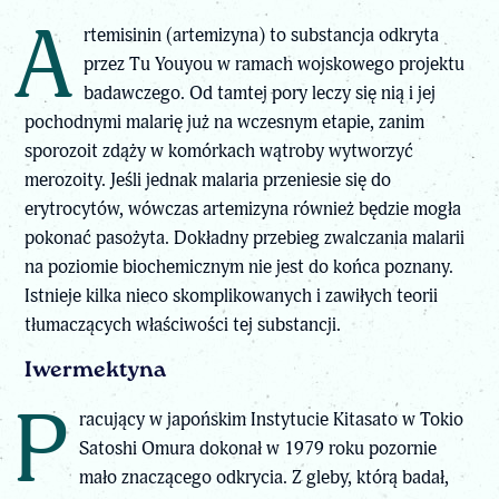
A
rtemisinin (artemizyna) to substancja odkryta
przez Tu Youyou w ramach wojskowego projektu
badawczego. Od tamtej pory leczy się nią i jej
pochodnymi malarię już na wczesnym etapie, zanim
sporozoit zdąży w komórkach wątroby wytworzyć
merozoity. Jeśli jednak malaria przeniesie się do
erytrocytów, wówczas artemizyna również będzie mogła
pokonać pasożyta. Dokładny przebieg zwalczania malarii
na poziomie biochemicznym nie jest do końca poznany.
Istnieje kilka nieco skomplikowanych i zawiłych teorii
tłumaczących właściwości tej substancji.
Iwermektyna
P
racujący w japońskim Instytucie Kitasato w Tokio
Satoshi Omura dokonał w 1979 roku pozornie
mało znaczącego odkrycia. Z gleby, którą badał,