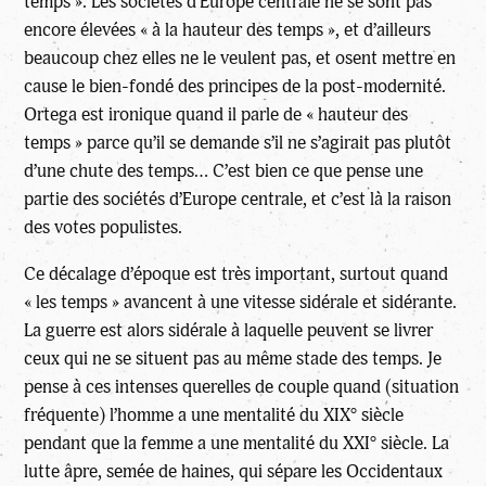
temps ». Les sociétés d’Europe centrale ne se sont pas
encore élevées « à la hauteur des temps », et d’ailleurs
beaucoup chez elles ne le veulent pas, et osent mettre en
cause le bien-fondé des principes de la post-modernité.
Ortega est ironique quand il parle de « hauteur des
temps » parce qu’il se demande s’il ne s’agirait pas plutôt
d’une chute des temps… C’est bien ce que pense une
partie des sociétés d’Europe centrale, et c’est là la raison
des votes populistes.
Ce décalage d’époque est très important, surtout quand
« les temps » avancent à une vitesse sidérale et sidérante.
La guerre est alors sidérale à laquelle peuvent se livrer
ceux qui ne se situent pas au même stade des temps. Je
pense à ces intenses querelles de couple quand (situation
fréquente) l’homme a une mentalité du XIX° siècle
pendant que la femme a une mentalité du XXI° siècle. La
lutte âpre, semée de haines, qui sépare les Occidentaux