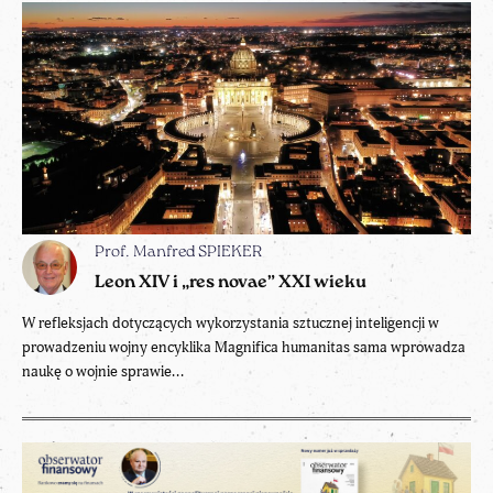
Prof. Manfred SPIEKER
Leon XIV i „res novae” XXI wieku
W refleksjach dotyczących wykorzystania sztucznej inteligencji w
prowadzeniu wojny encyklika Magnifica humanitas sama wprowadza
naukę o wojnie sprawie...