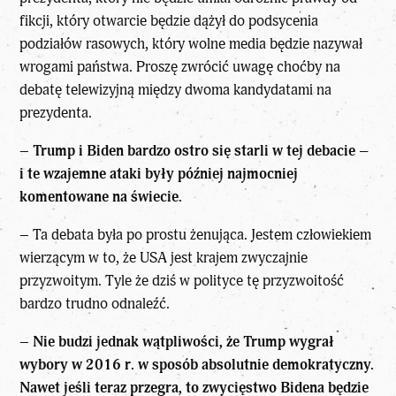
fikcji, który otwarcie będzie dążył do podsycenia
podziałów rasowych, który wolne media będzie nazywał
wrogami państwa. Proszę zwrócić uwagę choćby na
debatę telewizyjną między dwoma kandydatami na
prezydenta.
–
Trump i Biden bardzo ostro się starli w tej debacie –
i te wzajemne ataki były później najmocniej
komentowane na świecie.
– Ta debata była po prostu żenująca. Jestem człowiekiem
wierzącym w to, że USA jest krajem zwyczajnie
przyzwoitym. Tyle że dziś w polityce tę przyzwoitość
bardzo trudno odnaleźć.
–
Nie budzi jednak wątpliwości, że Trump wygrał
wybory w 2016 r. w sposób absolutnie demokratyczny.
Nawet jeśli teraz przegra, to zwycięstwo Bidena będzie