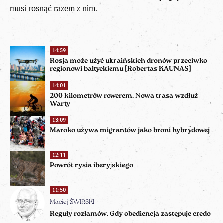
musi rosnąć razem z nim.
14:59
Rosja może użyć ukraińskich dronów przeciwko
regionowi bałtyckiemu [Robertas KAUNAS]
14:01
200 kilometrów rowerem. Nowa trasa wzdłuż
Warty
13:09
Maroko używa migrantów jako broni hybrydowej
12:11
Powrót rysia iberyjskiego
11:50
Maciej ŚWIRSKI
Reguły rozłamów. Gdy obediencja zastępuje credo