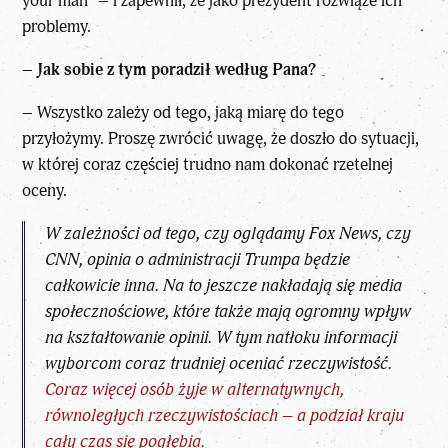
your man” – i zapewnił, że jako prezydent rozwiąże ich
problemy.
–
Jak sobie z tym poradził według Pana?
– Wszystko zależy od tego, jaką miarę do tego
przyłożymy. Proszę zwrócić uwagę, że doszło do sytuacji,
w której coraz częściej trudno nam dokonać rzetelnej
oceny.
W zależności od tego, czy oglądamy Fox News, czy
CNN, opinia o administracji Trumpa będzie
całkowicie inna. Na to jeszcze nakładają się media
społecznościowe, które także mają ogromny wpływ
na kształtowanie opinii. W tym natłoku informacji
wyborcom coraz trudniej oceniać rzeczywistość.
Coraz więcej osób żyje w alternatywnych,
równoległych rzeczywistościach – a podział kraju
cały czas się pogłębia.