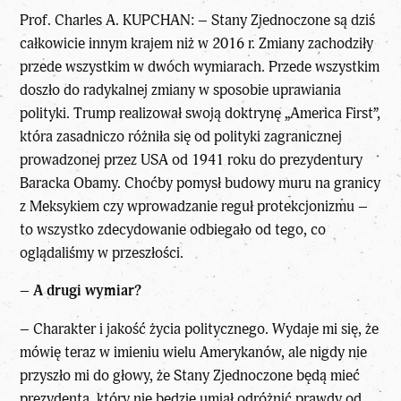
Prof. Charles A. KUPCHAN: – Stany Zjednoczone są dziś
całkowicie innym krajem niż w 2016 r. Zmiany zachodziły
przede wszystkim w dwóch wymiarach. Przede wszystkim
doszło do radykalnej zmiany w sposobie uprawiania
polityki. Trump realizował swoją doktrynę „America First”,
która zasadniczo różniła się od polityki zagranicznej
prowadzonej przez USA od 1941 roku do prezydentury
Baracka Obamy. Choćby pomysł budowy muru na granicy
z Meksykiem czy wprowadzanie reguł protekcjonizmu –
to wszystko zdecydowanie odbiegało od tego, co
oglądaliśmy w przeszłości.
–
A drugi wymiar?
– Charakter i jakość życia politycznego. Wydaje mi się, że
mówię teraz w imieniu wielu Amerykanów, ale nigdy nie
przyszło mi do głowy, że Stany Zjednoczone będą mieć
prezydenta, który nie będzie umiał odróżnić prawdy od