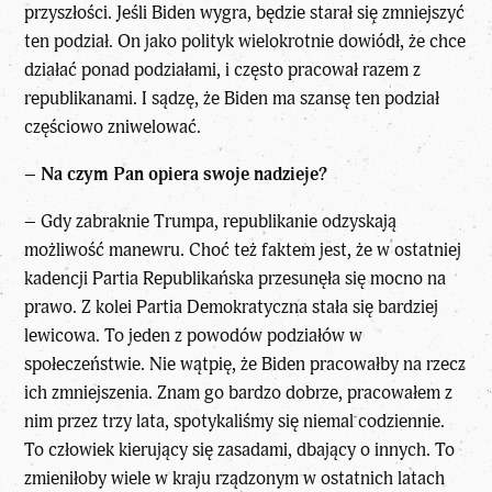
przyszłości. Jeśli Biden wygra, będzie starał się zmniejszyć
ten podział. On jako polityk wielokrotnie dowiódł, że chce
działać ponad podziałami, i często pracował razem z
republikanami. I sądzę, że Biden ma szansę ten podział
częściowo zniwelować.
–
Na czym Pan opiera swoje nadzieje?
– Gdy zabraknie Trumpa, republikanie odzyskają
możliwość manewru. Choć też faktem jest, że w ostatniej
kadencji Partia Republikańska przesunęła się mocno na
prawo. Z kolei Partia Demokratyczna stała się bardziej
lewicowa. To jeden z powodów podziałów w
społeczeństwie. Nie wątpię, że Biden pracowałby na rzecz
ich zmniejszenia. Znam go bardzo dobrze, pracowałem z
nim przez trzy lata, spotykaliśmy się niemal codziennie.
To człowiek kierujący się zasadami, dbający o innych. To
zmieniłoby wiele w kraju rządzonym w ostatnich latach