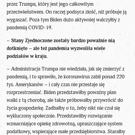
przez Trumpa, który jest jego całkowitym
przeciwieństwem. On raczej podsyca złość, niż próbuje ją
wygaszać. Poza tym Biden dużo aktywniej walczyłby z
pandemią COVID-19.
–
Stany Zjednoczone zostały bardzo poważnie nią
dotknięte – ale też pandemia wyzwoliła wiele
podziałów w kraju.
– Administracja Trumpa nie wiedziała, jak się zmierzyć z
pandemią, i to sprawiło, że koronawirus zabił ponad 220
tys. Amerykanów – i cały czas nie przestaje się
rozprzestrzeniać. Biden przedstawiłby poważny plan
walki z tą chorobą, ale także próbowałby przywrócić do
życia gospodarkę. Zadbałby o to, żeby nikt nie czuł się
wykluczony społecznie. Przedstawiłby rozwiązanie
wzmacniające opiekę zdrowotną, upraszczające system
podatkowy, wspierające małe przedsiębiorstwa. Starałby