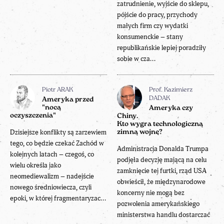
zatrudnienie, wyjście do sklepu,
pójście do pracy, przychody
małych firm czy wydatki
konsumenckie – stany
republikańskie lepiej poradziły
sobie w cza...
Piotr ARAK
Prof. Kazimierz
DADAK
Ameryka przed
"nocą
Ameryka czy
oczyszczenia"
Chiny.
Kto wygra technologiczną
Dzisiejsze konflikty są zarzewiem
zimną wojnę?
tego, co będzie czekać Zachód w
Administracja Donalda Trumpa
kolejnych latach – czegoś, co
podjęła decyzję mającą na celu
wielu określa jako
zamknięcie tej furtki, rząd USA
neomediewalizm – nadejście
obwieścił, że międzynarodowe
nowego średniowiecza, czyli
koncerny nie mogą bez
epoki, w której fragmentaryzac...
pozwolenia amerykańskiego
ministerstwa handlu dostarczać