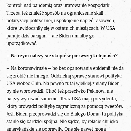
kontroli nad pandemią oraz uratowanie gospodarki.
Trzeba też znaleźć sposób na ograniczenie skali
polaryzacji politycznej, uspokojenie napięć rasowych,
które uwidoczniły się w ostatnich miesiącach. W USA
panuje dziś bałagan – ale Biden umiałby go
uporządkować.
–
Na czym należy się skupić w pierwszej kolejności?
– Na koronawirusie – bo bez opanowania epidemii nie da
się zrobić nic innego. Oddzielną sprawę stanowi polityka
USA wobec Chin. Na pewno tutaj wielkiej zmiany Biden
by nie wprowadził. Choć też przeciwko Pekinowi nie
należy wyruszać samemu. Teraz USA mają prezydenta,
który prowadzi politykę zagraniczną za pomocą tweetów.
Jeśli Biden przeprowadzi się do Białego Domu, ta polityka
stanie się bardziej spójna. Nie sądzę, by relacje chińsko-
amerykańskie się poprawiły. One się nawet mogą