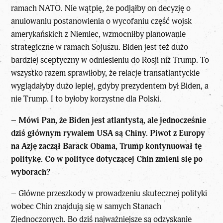
ramach NATO. Nie wątpię, że podjąłby on decyzję o
anulowaniu postanowienia o wycofaniu część wojsk
amerykańskich z Niemiec, wzmocniłby planowanie
strategiczne w ramach Sojuszu. Biden jest też dużo
bardziej sceptyczny w odniesieniu do Rosji niż Trump. To
wszystko razem sprawiłoby, że relacje transatlantyckie
wyglądałyby dużo lepiej, gdyby prezydentem był Biden, a
nie Trump. I to byłoby korzystne dla Polski.
–
Mówi Pan, że Biden jest atlantystą, ale jednocześnie
dziś głównym rywalem USA są Chiny. Piwot z Europy
na Azję zaczął Barack Obama, Trump kontynuował tę
politykę. Co w polityce dotyczącej Chin zmieni się po
wyborach?
– Główne przeszkody w prowadzeniu skutecznej polityki
wobec Chin znajdują się w samych Stanach
Zjednoczonych. Bo dziś najważniejsze są odzyskanie