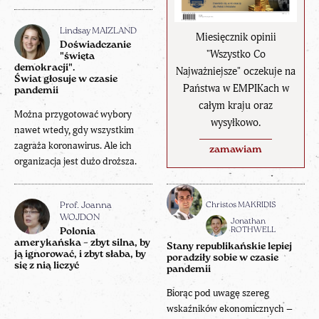
Lindsay MAIZLAND
Miesięcznik opinii
Doświadczanie
"Wszystko Co
"święta
demokracji".
Najważniejsze" oczekuje na
Świat głosuje w czasie
Państwa w EMPIKach w
pandemii
całym kraju oraz
Można przygotować wybory
wysyłkowo.
nawet wtedy, gdy wszystkim
zagraża koronawirus. Ale ich
zamawiam
organizacja jest dużo droższa.
Christos MAKRIDIS
Prof. Joanna
WOJDON
Jonathan
ROTHWELL
Polonia
amerykańska – zbyt silna, by
Stany republikańskie lepiej
ją ignorować, i zbyt słaba, by
poradziły sobie w czasie
się z nią liczyć
pandemii
Biorąc pod uwagę szereg
wskaźników ekonomicznych –