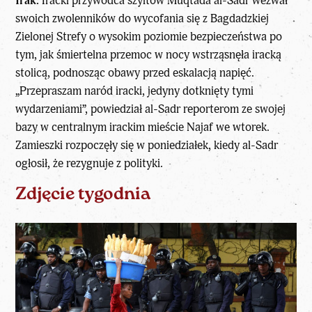
Irak:
Iracki przywódca szyitów Muqtada al-Sadr wezwał
swoich zwolenników do wycofania się z Bagdadzkiej
Zielonej Strefy o wysokim poziomie bezpieczeństwa po
tym, jak śmiertelna przemoc w nocy wstrząsnęła iracką
stolicą, podnosząc obawy przed eskalacją napięć.
„Przepraszam naród iracki, jedyny dotknięty tymi
wydarzeniami”, powiedział al-Sadr reporterom ze swojej
bazy w centralnym irackim mieście Najaf we wtorek.
Zamieszki rozpoczęły się w poniedziałek, kiedy al-Sadr
ogłosił, że rezygnuje z polityki.
Zdjęcie tygodnia