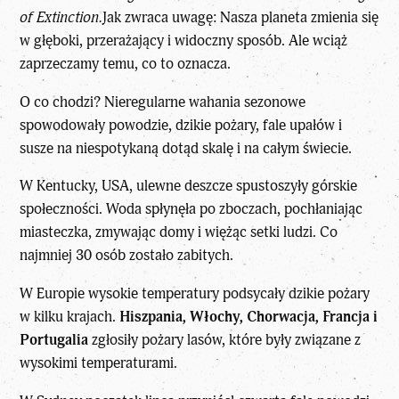
of Extinction.
Jak zwraca uwagę: Nasza planeta zmienia się
w głęboki, przerażający i widoczny sposób. Ale wciąż
zaprzeczamy temu, co to oznacza.
O co chodzi? Nieregularne wahania sezonowe
spowodowały powodzie, dzikie pożary, fale upałów i
susze na niespotykaną dotąd skalę i na całym świecie.
W Kentucky, USA, ulewne deszcze spustoszyły górskie
społeczności. Woda spłynęła po zboczach, pochłaniając
miasteczka, zmywając domy i więżąc setki ludzi. Co
najmniej 30 osób zostało zabitych.
W Europie wysokie temperatury podsycały dzikie pożary
w kilku krajach.
Hiszpania, Włochy, Chorwacja, Francja i
Portugalia
zgłosiły pożary lasów, które były związane z
wysokimi temperaturami.