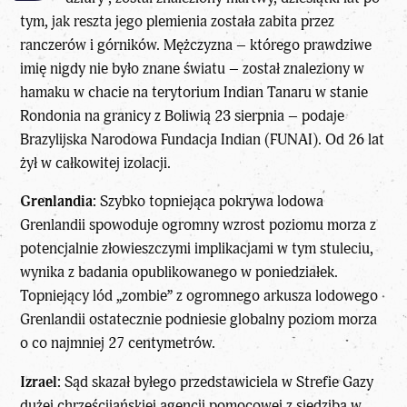
tym, jak reszta jego plemienia została zabita przez
ranczerów i górników. Mężczyzna – którego prawdziwe
imię nigdy nie było znane światu – został znaleziony w
hamaku w chacie na terytorium Indian Tanaru w stanie
Rondonia na granicy z Boliwią 23 sierpnia – podaje
Brazylijska Narodowa Fundacja Indian (FUNAI). Od 26 lat
żył w całkowitej izolacji.
Grenlandia:
Szybko topniejąca pokrywa lodowa
Grenlandii spowoduje ogromny wzrost poziomu morza z
potencjalnie złowieszczymi implikacjami w tym stuleciu,
wynika z badania opublikowanego w poniedziałek.
Topniejący lód „zombie” z ogromnego arkusza lodowego
Grenlandii ostatecznie podniesie globalny poziom morza
o co najmniej 27 centymetrów.
Izrael:
Sąd skazał byłego przedstawiciela w Strefie Gazy
dużej chrześcijańskiej agencji pomocowej z siedzibą w