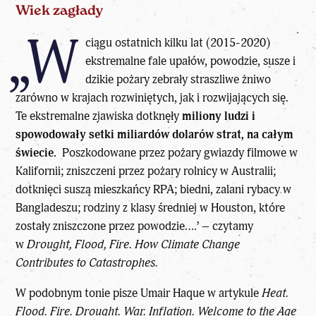
Wiek zagłady
„W
ciągu ostatnich kilku lat (2015-2020)
ekstremalne fale upałów, powodzie, susze i
dzikie pożary zebrały straszliwe żniwo
zarówno w krajach rozwiniętych, jak i rozwijających się.
Te ekstremalne zjawiska dotknęły
miliony ludzi i
spowodowały setki miliardów dolarów strat, na całym
świecie.
Poszkodowane przez pożary gwiazdy filmowe w
Kalifornii; zniszczeni przez pożary rolnicy w Australii;
dotknięci suszą mieszkańcy RPA; biedni, zalani rybacy w
Bangladeszu; rodziny z klasy średniej w Houston, które
zostały zniszczone przez powodzie….’ – czytamy
w
Drought, Flood, Fire. How Climate Change
Contributes to Catastrophes.
W podobnym tonie pisze Umair Haque w artykule
Heat.
Flood. Fire. Drought. War. Inflation. Welcome to the Age