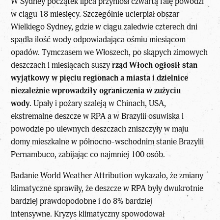
W Sydney początek lipca przyniósł czwartą falę powodzi
w ciągu 18 miesięcy. Szczególnie ucierpiał obszar
Wielkiego Sydney, gdzie w ciągu zaledwie czterech dni
spadła ilość wody odpowiadająca ośmiu miesiącom
opadów. Tymczasem we Włoszech, po skąpych zimowych
deszczach i miesiącach suszy
rząd Włoch ogłosił stan
wyjątkowy w pięciu regionach a miasta i dzielnice
niezależnie wprowadziły ograniczenia w zużyciu
wody.
Upały i pożary szaleją w Chinach, USA,
ekstremalne deszcze w RPA a w Brazylii osuwiska i
powodzie po ulewnych deszczach zniszczyły w maju
domy mieszkalne w północno-wschodnim stanie Brazylii
Pernambuco, zabijając co najmniej 100 osób.
Badanie World Weather Attribution wykazało, że zmiany
klimatyczne sprawiły, że deszcze w RPA były dwukrotnie
bardziej prawdopodobne i do 8% bardziej
intensywne. Kryzys klimatyczny spowodował