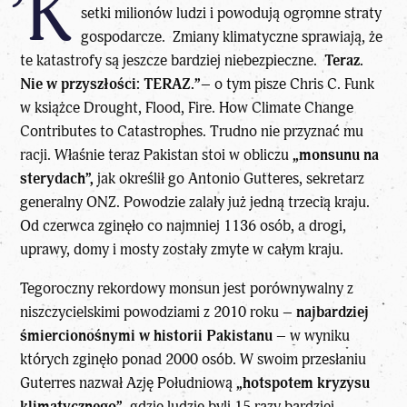
’K
setki milionów ludzi i powodują ogromne straty
gospodarcze. Zmiany klimatyczne sprawiają, że
te katastrofy są jeszcze bardziej niebezpieczne.
Teraz.
Nie w przyszłości: TERAZ.”
– o tym pisze Chris C. Funk
w książce Drought, Flood, Fire. How Climate Change
Contributes to Catastrophes. Trudno nie przyznać mu
racji. Właśnie teraz Pakistan stoi w obliczu
„monsunu na
sterydach”,
jak określił go Antonio Gutteres, sekretarz
generalny ONZ. Powodzie zalały już jedną trzecią kraju.
Od czerwca zginęło co najmniej 1136 osób, a drogi,
uprawy, domy i mosty zostały zmyte w całym kraju.
Tegoroczny rekordowy monsun jest porównywalny z
niszczycielskimi powodziami z 2010 roku –
najbardziej
śmiercionośnymi w historii Pakistanu
– w wyniku
których zginęło ponad 2000 osób. W swoim przesłaniu
Guterres nazwał Azję Południową
„hotspotem kryzysu
klimatycznego”
, gdzie ludzie byli 15 razy bardziej