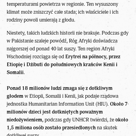
temperaturami powietrza w regionie. Ten wysuszony
klimat może zniszczyć całe stada; ich właściciele i ich
rodziny powoli umierają z głodu.
Niestety, takich ludzkich historii nie brakuje. Podczas gdy
w Pakistanie szaleje powódź, Róg Afryki doświadcza
najgorszej od ponad 40 lat suszy. Ten region Afryki
Wschodniej rozciąga się od
Erytrei na północy, przez
Etiopię i Dżibuti do południowych krańców Kenii i
Somalii
.
Ponad 18 milionów ludzi zmaga się z dotkliwym
głodem
w Etiopii, Somalii i Kenii, jak podaje rządowa
jednostka Humanitarian Information Unit (HIU).
Około 7
milionów dzieci jest dotkniętych poważnym
niedożywieniem,
podczas gdy UNHCR twierdzi, że
około
1,5 miliona osób zostało przesiedlonych
na skutek
dotkliwej suszy.