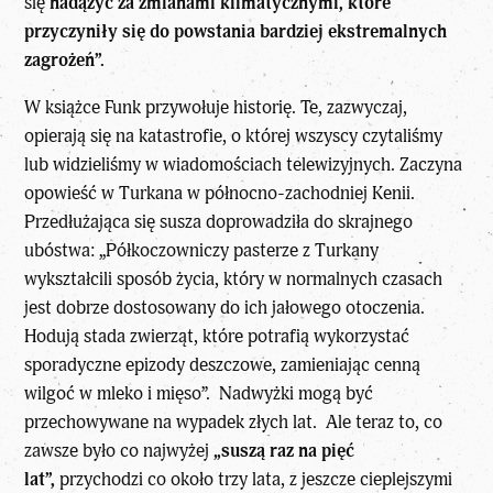
się
nadążyć za zmianami klimatycznymi, które
przyczyniły się do powstania bardziej ekstremalnych
zagrożeń”.
W książce Funk przywołuje historię. Te, zazwyczaj,
opierają się na katastrofie, o której wszyscy czytaliśmy
lub widzieliśmy w wiadomościach telewizyjnych. Zaczyna
opowieść w Turkana w północno-zachodniej Kenii.
Przedłużająca się susza doprowadziła do skrajnego
ubóstwa: „Półkoczowniczy pasterze z Turkany
wykształcili sposób życia, który w normalnych czasach
jest dobrze dostosowany do ich jałowego otoczenia.
Hodują stada zwierząt, które potrafią wykorzystać
sporadyczne epizody deszczowe, zamieniając cenną
wilgoć w mleko i mięso”. Nadwyżki mogą być
przechowywane na wypadek złych lat. Ale teraz to, co
zawsze było co najwyżej
„suszą raz na pięć
lat”,
przychodzi co około trzy lata, z jeszcze cieplejszymi