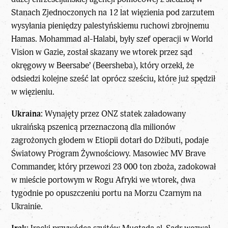
Stanach Zjednoczonych na 12 lat więzienia pod zarzutem
wysyłania pieniędzy palestyńskiemu ruchowi zbrojnemu
Hamas. Mohammad al-Halabi, były szef operacji w World
Vision w Gazie, został skazany we wtorek przez sąd
okręgowy w Beersabe’ (Beersheba), który orzekł, że
odsiedzi kolejne sześć lat oprócz sześciu, które już spędził
w więzieniu.
Ukraina:
Wynajęty przez ONZ statek załadowany
ukraińską pszenicą przeznaczoną dla milionów
zagrożonych głodem w Etiopii dotarł do Dżibuti, podaje
Światowy Program Żywnościowy. Masowiec MV Brave
Commander, który przewozi 23 000 ton zboża, zadokował
w mieście portowym w Rogu Afryki we wtorek, dwa
tygodnie po opuszczeniu portu na Morzu Czarnym na
Ukrainie.