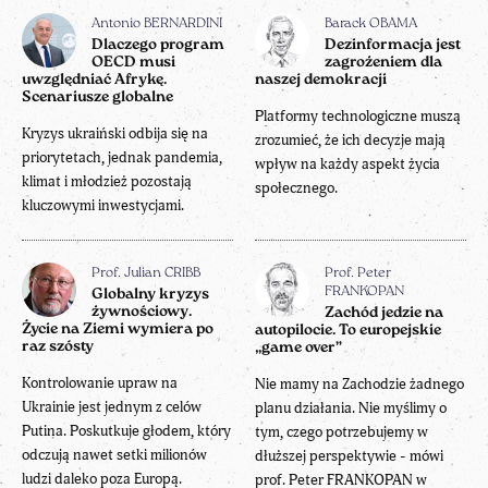
Antonio BERNARDINI
Barack OBAMA
Dlaczego program
Dezinformacja jest
OECD musi
zagrożeniem dla
uwzględniać Afrykę.
naszej demokracji
Scenariusze globalne
Platformy technologiczne muszą
Kryzys ukraiński odbija się na
zrozumieć, że ich decyzje mają
priorytetach, jednak pandemia,
wpływ na każdy aspekt życia
klimat i młodzież pozostają
społecznego.
kluczowymi inwestycjami.
Prof. Julian CRIBB
Prof. Peter
FRANKOPAN
Globalny kryzys
żywnościowy.
Zachód jedzie na
Życie na Ziemi wymiera po
autopilocie. To europejskie
raz szósty
„game over”
Kontrolowanie upraw na
Nie mamy na Zachodzie żadnego
Ukrainie jest jednym z celów
planu działania. Nie myślimy o
Putina. Poskutkuje głodem, który
tym, czego potrzebujemy w
odczują nawet setki milionów
dłuższej perspektywie - mówi
ludzi daleko poza Europą.
prof. Peter FRANKOPAN w