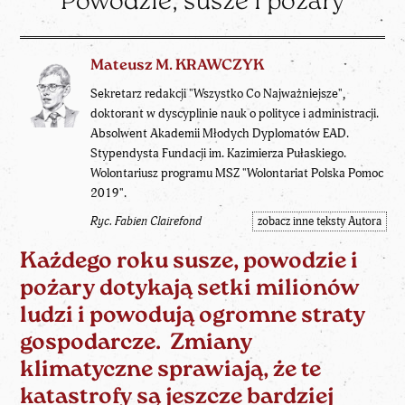
Powodzie, susze i pożary
Mateusz M. KRAWCZYK
Sekretarz redakcji "Wszystko Co Najważniejsze",
doktorant w dyscyplinie nauk o polityce i administracji.
Absolwent Akademii Młodych Dyplomatów EAD.
Stypendysta Fundacji im. Kazimierza Pułaskiego.
Wolontariusz programu MSZ "Wolontariat Polska Pomoc
2019".
Ryc. Fabien Clairefond
zobacz inne teksty Autora
Każdego roku susze, powodzie i
pożary dotykają setki milionów
ludzi i powodują ogromne straty
gospodarcze. Zmiany
klimatyczne sprawiają, że te
katastrofy są jeszcze bardziej