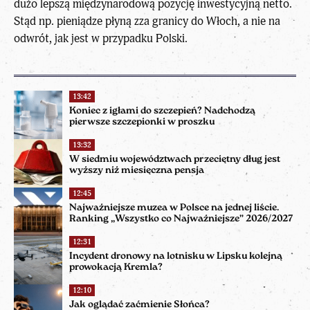
dużo lepszą międzynarodową pozycję inwestycyjną netto.
Stąd np. pieniądze płyną zza granicy do Włoch, a nie na
odwrót, jak jest w przypadku Polski.
13:42
Koniec z igłami do szczepień? Nadchodzą
pierwsze szczepionki w proszku
13:32
W siedmiu województwach przeciętny dług jest
wyższy niż miesięczna pensja
12:45
Najważniejsze muzea w Polsce na jednej liście.
Ranking „Wszystko co Najważniejsze” 2026/2027
12:31
Incydent dronowy na lotnisku w Lipsku kolejną
prowokacją Kremla?
12:10
Jak oglądać zaćmienie Słońca?