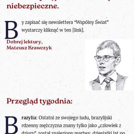
niebezpieczne.
B
y zapisać się newslettera “
Wspólny Świat
”
wystarczy kliknąć w ten [
link
].
Dobrej lektury,
Mateusz Krawczyk
Przegląd tygodnia:
B
razylia:
Ostatni ze swojego ludu, brazylijski
rdzenny mężczyzna znany tylko jako „człowiek z
dziury”, został znaleziony martwy, dziesiątki lat po