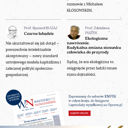
rozmowie z Michałem
KŁOSOWSKIM.
Prof. Ryszard BUGAJ
Prof. Zdzisława
PIĄTEK
Czarne łabędzie
Ekologiczne
Nie ukształtował się jak dotąd –
nawrócenie.
Radykalna zmiana stosunku
powszechnie intelektualnie
człowieka do przyrody
akceptowany – nowy standard
Sądzę, że era ekologiczna to
ustrojowego modelu kapitalizmu i
osiągnięcie przez ludzki rozum
zalecanej polityki społeczno-
stanu dojrzałości.
gospodarczej.