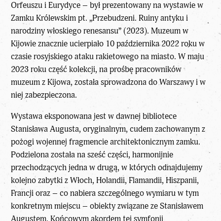
Orfeuszu i Eurydyce – był prezentowany na wystawie w
Zamku Królewskim pt. „Przebudzeni. Ruiny antyku i
narodziny włoskiego renesansu” (2023). Muzeum w
Kijowie znacznie ucierpiało 10 października 2022 roku w
czasie rosyjskiego ataku rakietowego na miasto. W maju
2023 roku część kolekcji, na prośbę pracowników
muzeum z Kijowa, została sprowadzona do Warszawy i w
niej zabezpieczona.
Wystawa eksponowana jest w dawnej bibliotece
Stanisława Augusta, oryginalnym, cudem zachowanym z
pożogi wojennej fragmencie architektonicznym zamku.
Podzielona została na sześć części, harmonijnie
przechodzących jedna w drugą, w których odnajdujemy
kolejno zabytki z Włoch, Holandii, Flamandii, Hiszpanii,
Francji oraz – co nabiera szczególnego wymiaru w tym
konkretnym miejscu – obiekty związane ze Stanisławem
Augustem. Końcowym akordem tej symfonii