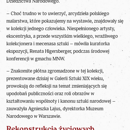
Dziedzictwa Narodowego.
– Choć trudno w to uwierzyć,
arcydzieła polskiego
malarstwa
, które pokazujemy na wystawie, znajdowały się
w kolekcji jednego człowieka. Niespełnionego artysty,
ekscentryka, a przede wszystkim wielkiego, wrażliwego
kolekcjonera i mecenasa sztuki – mówiła kuratorka
ekspozycji, Renata Higersberger, podczas środowej
konferencji w gmachu MNW.
– Znakomite płótna zgromadzone w tej
kolekcji
,
prezentowane dzisiaj w Galerii Sztuki XIX wieku,
prowokują do refleksji na temat zmieniających się
upodobań publiczności oraz roli obrazów w
kształtowaniu wspólnoty i kanonu sztuki narodowej –
zauważyła Agnieszka Lajus, dyrektorka Muzeum
Narodowego w Warszawie.
Rekonstrukcja życiowych