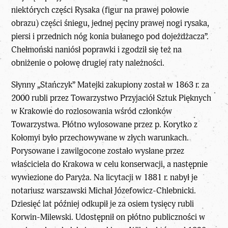
niektórych części Rysaka (figur na prawej połowie
obrazu) części śniegu, jednej pęciny prawej nogi rysaka,
piersi i przednich nóg konia bułanego pod dojeżdżacza”.
Chełmoński naniósł poprawki i zgodził się też na
obniżenie o połowę drugiej raty należności.
Słynny „Stańczyk” Matejki zakupiony został w 1863 r. za
2000 rubli przez Towarzystwo Przyjaciół Sztuk Pięknych
w Krakowie do rozlosowania wśród członków
Towarzystwa. Płótno wylosowane przez p. Korytko z
Kołomyi było przechowywane w złych warunkach.
Porysowane i zawilgocone zostało wysłane przez
właściciela do Krakowa w celu konserwacji, a następnie
wywiezione do Paryża. Na licytacji w 1881 r. nabył je
notariusz warszawski Michał Józefowicz-Chlebnicki.
Dziesięć lat później odkupił je za osiem tysięcy rubli
Korwin-Milewski. Udostępnił on płótno publiczności w