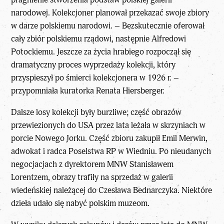
narodowej. Kolekcjoner planował przekazać swoje zbiory
w darze polskiemu narodowi. – Bezskutecznie oferował
cały zbiór polskiemu rządowi, następnie Alfredowi
Potockiemu. Jeszcze za życia hrabiego rozpoczął się
dramatyczny proces wyprzedaży kolekcji, który
przyspieszył po śmierci kolekcjonera w 1926 r. –
przypomniała kuratorka Renata Hiersberger.
Dalsze losy kolekcji były burzliwe; część obrazów
przewiezionych do USA przez lata leżała w skrzyniach w
porcie Nowego Jorku. Część zbioru zakupił Emil Merwin,
adwokat i radca Poselstwa RP w Wiedniu. Po nieudanych
negocjacjach z dyrektorem MNW Stanisławem
Lorentzem, obrazy trafiły na sprzedaż w galerii
wiedeńskiej należącej do Czesława Bednarczyka. Niektóre
dzieła udało się nabyć polskim muzeom.