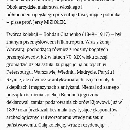
Obok arcydzieł malarstwa włoskiego i
północnoeuropejskiego prezentuje fascynujące polonika
– pisze
prof. Jerzy MIZIOŁEK
.
Twórca kolekcji – Bohdan Chanenko (1849–1917) – był
znanym przemysłowcem i filantropem. Wraz z żoną
Warwarą, pochodzącą również z rodziny bogatych
przemysłowców, już w latach 70. XIX wieku zaczął
gromadzić dzieła sztuki, kupując je na aukcjach w
Petersburgu, Warszawie, Wiedniu, Madrycie, Paryżu i
Rzymie, ale również w antykwariatach, często małych
sklepikach i magazynach z antykami. Niemal od samego
początku istnienia kolekcji Bohdan i jego żona
deklarowali zamiar podarowania zbiorów Kijowowi. Już w
1899 roku przekazali bez mała trzy tysiące eksponatów
archeologicznych utworzonemu wtedy muzeum
państwowemu. Całą kolekcję, wraz z rezydencją,