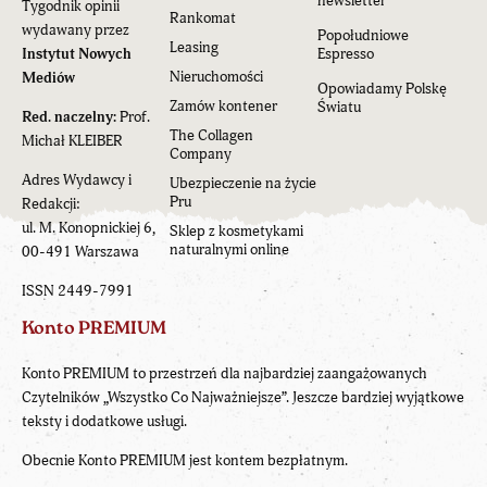
newsletter
Tygodnik opinii
Rankomat
wydawany przez
Popołudniowe
Leasing
Instytut Nowych
Espresso
Nieruchomości
Mediów
Opowiadamy Polskę
Zamów kontener
Światu
Red. naczelny:
Prof.
The Collagen
Michał KLEIBER
Company
Adres Wydawcy i
Ubezpieczenie na życie
Pru
Redakcji:
ul. M. Konopnickiej 6,
Sklep z kosmetykami
naturalnymi online
00-491 Warszawa
ISSN 2449-7991
Konto PREMIUM
Konto PREMIUM to przestrzeń dla najbardziej zaangażowanych
Czytelników „Wszystko Co Najważniejsze”. Jeszcze bardziej wyjątkowe
teksty i dodatkowe usługi.
Obecnie Konto PREMIUM jest kontem bezpłatnym.