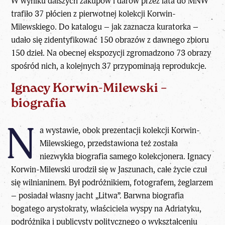
W wyniku dalszych zakupów i darów przez lata do MNW
trafiło 37 płócien z pierwotnej kolekcji Korwin-
Milewskiego. Do katalogu – jak zaznacza kuratorka –
udało się zidentyfikować 150 obrazów z dawnego zbioru
150 dzieł. Na obecnej ekspozycji zgromadzono 73 obrazy
spośród nich, a kolejnych 37 przypominają reprodukcje.
Ignacy Korwin-Milewski –
biografia
N
a wystawie, obok prezentacji kolekcji Korwin-
Milewskiego, przedstawiona też została
niezwykła biografia samego kolekcjonera. Ignacy
Korwin-Milewski urodził się w Jaszunach, całe życie czuł
się wilnianinem. Był podróżnikiem, fotografem, żeglarzem
– posiadał własny jacht „Litwa”. Barwna biografia
bogatego arystokraty, właściciela wyspy na Adriatyku,
podróżnika i publicysty politycznego o wykształceniu