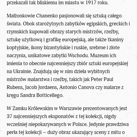
przekazali tak bliskiemu im miastu w 1917 roku.
Małżonkowie Chanenko pasjonowali się sztuką całego
świata. Obok starożytnych zabytków egipskich, greckich i
rzymskich kupowali obrazy starych mistrzów, rzeźby,
sztukę użytkową i grafikę europejską, ale także tkaniny
koptyjskie, ikony bizantyńskie i ruskie, srebrne i złote
naczynia, unikatowe zabytki Wschodu. Muzeum ich
imienia to obecnie najcenniejszy zbiór sztuki europejskiej
na Ukrainie. Znajdują się w nim dzieła wybitnych
mistrzów malarstwa i rzeźby, takich jak Peter Paul
Rubens, Jacob Jordaens, Antonio Canova czy malarze z
kręgu Sandra Botticellego.
W Zamku Królewskim w Warszawie prezentowanych jest
37 najcenniejszych eksponatów z tej kolekcji, nigdy
wcześniej niepokazywanych w Polsce. Jedynie prawdziwa
perła tej kolekcji – duży obraz ukazujący sceny z mitu o