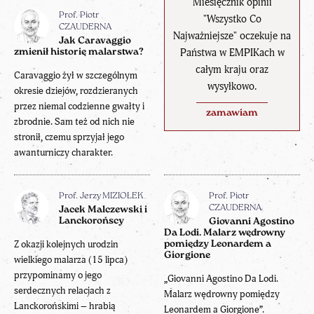
Miesięcznik opinii
Prof. Piotr
"Wszystko Co
CZAUDERNA
Najważniejsze" oczekuje na
Jak Caravaggio
Państwa w EMPIKach w
zmienił historię malarstwa?
całym kraju oraz
Caravaggio żył w szczególnym
wysyłkowo.
okresie dziejów, rozdzieranych
przez niemal codzienne gwałty i
zamawiam
zbrodnie. Sam też od nich nie
stronił, czemu sprzyjał jego
awanturniczy charakter.
Prof. Jerzy MIZIOŁEK
Prof. Piotr
CZAUDERNA
Jacek Malczewski i
Lanckorońscy
Giovanni Agostino
Da Lodi. Malarz wędrowny
Z okazji kolejnych urodzin
pomiędzy Leonardem a
Giorgione
wielkiego malarza (15 lipca)
przypominamy o jego
„Giovanni Agostino Da Lodi.
serdecznych relacjach z
Malarz wędrowny pomiędzy
Lanckorońskimi – hrabią
Leonardem a Giorgione”.