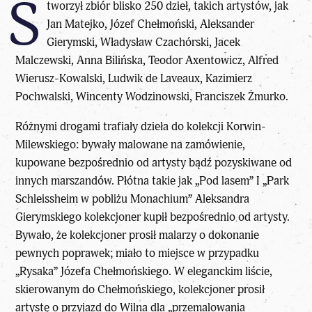
S
tworzył zbiór blisko 250 dzieł, takich artystów, jak
Jan Matejko, Józef Chełmoński, Aleksander
Gierymski, Władysław Czachórski, Jacek
Malczewski, Anna Bilińska, Teodor Axentowicz, Alfred
Wierusz-Kowalski, Ludwik de Laveaux, Kazimierz
Pochwalski, Wincenty Wodzinowski, Franciszek Żmurko.
Różnymi drogami trafiały dzieła do kolekcji Korwin-
Milewskiego: bywały malowane na zamówienie,
kupowane bezpośrednio od artysty bądź pozyskiwane od
innych marszandów. Płótna takie jak „Pod lasem” I „Park
Schleissheim w pobliżu Monachium” Aleksandra
Gierymskiego kolekcjoner kupił bezpośrednio od artysty.
Bywało, że kolekcjoner prosił malarzy o dokonanie
pewnych poprawek; miało to miejsce w przypadku
„Rysaka” Józefa Chełmońskiego. W eleganckim liście,
skierowanym do Chełmońskiego, kolekcjoner prosił
artystę o przyjazd do Wilna dla „przemalowania