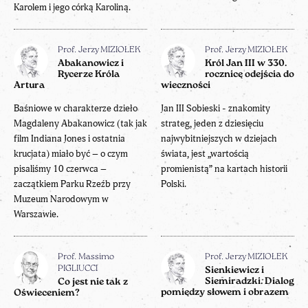
Karolem i jego córką Karoliną.
Prof. Jerzy MIZIOŁEK
Prof. Jerzy MIZIOŁEK
Abakanowicz i
Król Jan III w 330.
Rycerze Króla
rocznicę odejścia do
Artura
wieczności
Baśniowe w charakterze dzieło
Jan III Sobieski - znakomity
Magdaleny Abakanowicz (tak jak
strateg, jeden z dziesięciu
film Indiana Jones i ostatnia
najwybitniejszych w dziejach
krucjata) miało być – o czym
świata, jest „wartością
pisaliśmy 10 czerwca –
promienistą” na kartach historii
zaczątkiem Parku Rzeźb przy
Polski.
Muzeum Narodowym w
Warszawie.
Prof. Massimo
Prof. Jerzy MIZIOŁEK
PIGLIUCCI
Sienkiewicz i
Siemiradzki. Dialog
Co jest nie tak z
pomiędzy słowem i obrazem
Oświeceniem?