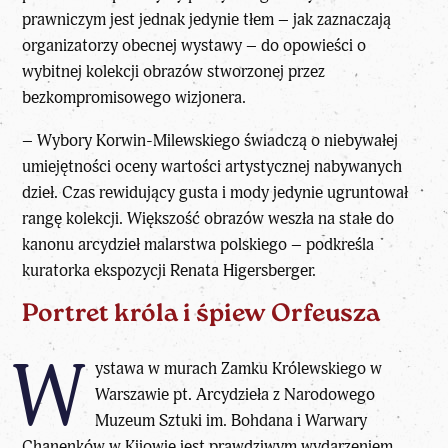
prawniczym jest jednak jedynie tłem – jak zaznaczają
organizatorzy obecnej wystawy – do opowieści o
wybitnej kolekcji obrazów stworzonej przez
bezkompromisowego wizjonera.
– Wybory Korwin-Milewskiego świadczą o niebywałej
umiejętności oceny wartości artystycznej nabywanych
dzieł. Czas rewidujący gusta i mody jedynie ugruntował
rangę kolekcji. Większość obrazów weszła na stałe do
kanonu arcydzieł malarstwa polskiego – podkreśla
kuratorka ekspozycji Renata Higersberger.
Portret króla i śpiew Orfeusza
W
ystawa w murach Zamku Królewskiego w
Warszawie pt. Arcydzieła z Narodowego
Muzeum Sztuki im. Bohdana i Warwary
Chanenków w Kijowie jest prawdziwym
wydarzeniem
.