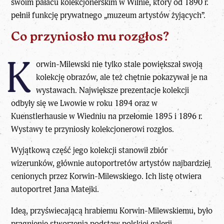
swoim pałacu kolekcjonerskim w Wilnie, który od 1890 r.
pełnił funkcję prywatnego „muzeum artystów żyjących”.
Co przyniosło mu rozgłos?
K
orwin-Milewski nie tylko stale powiększał swoją
kolekcję obrazów, ale też chętnie pokazywał je na
wystawach. Największe prezentacje kolekcji
odbyły się we Lwowie w roku 1894 oraz w
Kuenstlerhausie w Wiedniu na przełomie 1895 i 1896 r.
Wystawy te przyniosły kolekcjonerowi rozgłos.
Wyjątkową część jego kolekcji stanowił zbiór
wizerunków, głównie autoportretów artystów najbardziej
cenionych przez Korwin-Milewskiego. Ich listę otwiera
autoportret Jana Matejki.
Ideą, przyświecającą hrabiemu Korwin-Milewskiemu, było
pragnienie stworzenia podstaw polskiej galerii