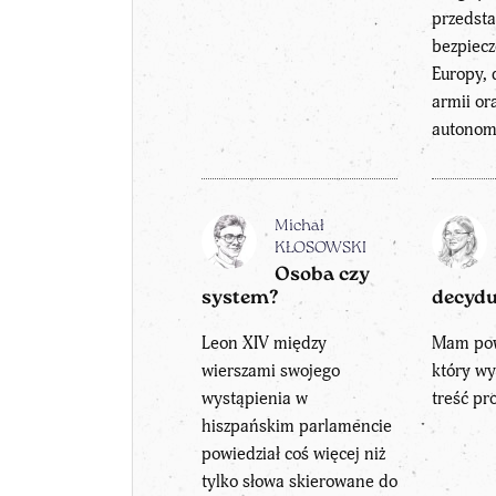
przedsta
bezpiecz
Europy, 
armii or
autonomi
Michał
KŁOSOWSKI
Osoba czy
system?
decydu
Leon XIV między
Mam po
wierszami swojego
który w
wystąpienia w
treść pr
hiszpańskim parlamencie
powiedział coś więcej niż
tylko słowa skierowane do