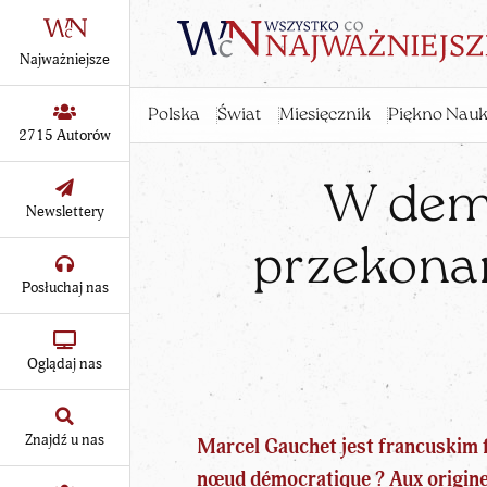
Najważniejsze
Polska
Świat
Miesięcznik
Piękno Nauk
2715 Autorów
W dem
Newslettery
przekonan
Posłuchaj nas
Oglądaj nas
Znajdź u nas
Marcel Gauchet jest francuskim f
nœud démocratique ? Aux origines