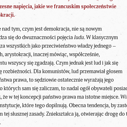
esne napięcia, jakie we
francuskim społeczeństwie
kracji.
je nad tym, czym jest demokracja, nie są nowym
dza się do dwuznaczności pojęcia
ludu
. W klasycznym
za wszystkich jako przeciwieństwo władzy jednego –
ch
, arystokracji, inaczej mówiąc, współcześnie,
 wszyscy się zgadzają. Czym jednak jest lud i jak się
ię rozbieżności. Dla komunistów, lud przemawiał głosem
stwa prawa, to sędziowie ostatecznie wyrażają jego
 których sam się zaliczam, to nadal ogół obywateli posi
k, że w tej koncepcji państwo prawa ma istotne miejsce. 
instytucje, które tego dopilnują. Obecna tendencja, by z
tej słusznej zasady. Zniekształca ją, otwierając drogę do
.