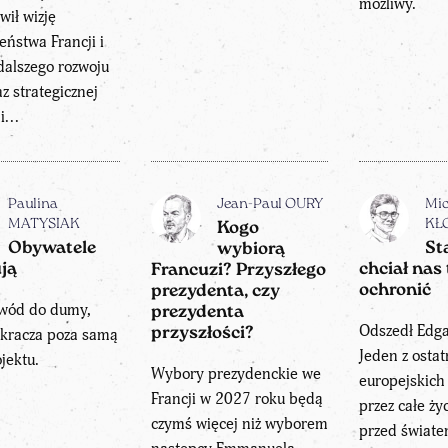
możliwy.
wił wizję
eństwa Francji i
dalszego rozwoju
az strategicznej
...
Paulina
Jean-Paul OURY
Mic
MATYSIAK
KŁ
Kogo
Obywatele
St
wybiorą
ją
chciał nas 
Francuzi? Przyszłego
ochronić
prezydenta, czy
wód do dumy,
prezydenta
Odszedł Edga
ykracza poza samą
przyszłości?
Jeden z ostat
ojektu.
Wybory prezydenckie we
europejskic
Francji w 2027 roku będą
przez całe ży
czymś więcej niż wyborem
przed świat