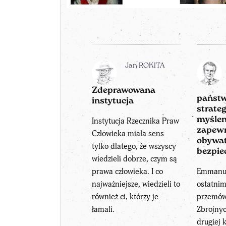
Jan ROKITA
Zdeprawowana
państw
instytucja
strate
myślen
Instytucja Rzecznika Praw
zapew
Człowieka miała sens
obywa
tylko dlatego, że wszyscy
bezpie
wiedzieli dobrze, czym są
prawa człowieka. I co
Emmanu
najważniejsze, wiedzieli to
ostatni
również ci, którzy je
przemówi
łamali.
Zbrojny
drugiej 