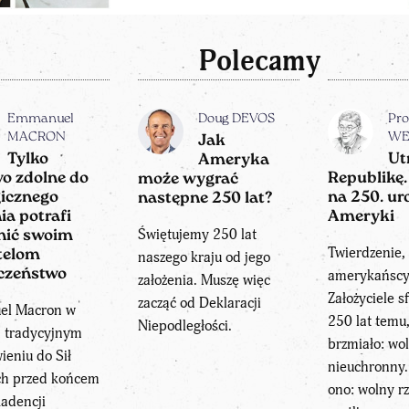
Polecamy
Emmanuel
Doug DEVOS
Pro
MACRON
WE
Jak
Tylko
Ut
Ameryka
o zdolne do
Republikę.
może wygrać
gicznego
na 250. ur
następne 250 lat?
ia potrafi
Ameryki
Świętujemy 250 lat
nić swoim
Twierdzenie,
telom
naszego kraju od jego
czeństwo
amerykańscy
założenia. Muszę więc
Założyciele s
zacząć od Deklaracji
el Macron w
250 lat temu,
Niepodległości.
m tradycyjnym
brzmiało: wol
eniu do Sił
nieuchronny.
ch przed końcem
ono: wolny rz
kadencji