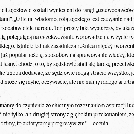
ncji
sędziowie zostali wyniesieni do rangi „ustawodawców
tami”. „O ile mi wiadomo, rolą sędziego jest czuwanie na
rzedstawiciele narodu. Ten prosty fakt wystarczy, by ukaz
cją polegającą na egzekwowaniu wprowadzenia w życie tyc
tkiego. Istnieje jednak zasadnicza różnica między tworz
ę już popularnością, sposobów na sprawowanie władzy, któr
est jasny: chodzi o to, by sędziowie stali się tarczą przeci
e trzeba dodawać, że sędziowie mogą stracić wszystko, jeś
 może się mylić, oczywiście, ale nie mamy innego arbitr
y mamy do czynienia ze słusznym rozeznaniem
aspiracji lu
nie tylko, a z drugiej strony z głębokim przekonaniem, że 
widzimy, to autorytarny progresywizm” – ocenia.