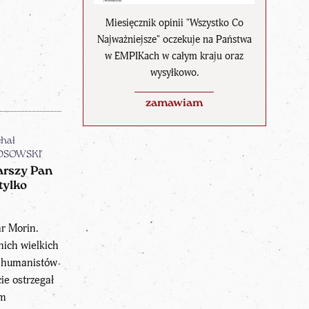
Miesięcznik opinii "Wszystko Co
Najważniejsze" oczekuje na Państwa
w EMPIKach w całym kraju oraz
wysyłkowo.
zamawiam
hał
OSOWSKI
arszy Pan
tylko
r Morin.
nich wielkich
h humanistów
cie ostrzegał
em