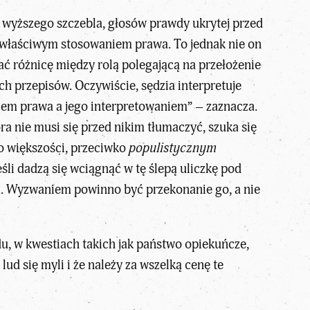
 wyższego szczebla, głosów prawdy ukrytej przed
d właściwym stosowaniem prawa. To jednak nie on
ać różnicę między rolą polegającą na przełożenie
h przepisów. Oczywiście, sędzia interpretuje
eniem prawa a jego interpretowaniem” –
zaznacza
.
a nie musi się przed nikim tłumaczyć, szuka się
wko większości, przeciwko
populistycznym
li dadzą się wciągnąć w tę ślepą uliczkę pod
a. Wyzwaniem powinno być przekonanie go, a nie
du
, w kwestiach takich jak państwo opiekuńcze,
lud się myli i że należy za wszelką cenę te