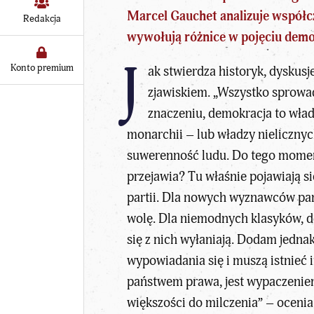
Marcel Gauchet analizuje współcz
Redakcja
wywołują różnice w pojęciu demo
J
Konto premium
ak stwierdza historyk, dyskus
zjawiskiem. „Wszystko sprowa
znaczeniu, demokracja to wład
monarchii – lub
władzy nieliczny
suwerenność ludu. Do tego momentu
przejawia? Tu właśnie pojawiają s
partii. Dla nowych wyznawców pań
wolę. Dla niemodnych klasyków, do
się z nich wyłaniają. Dodam jedna
wypowiadania się i muszą istnieć 
państwem prawa, jest wypaczeniem 
większości do milczenia” – ocenia