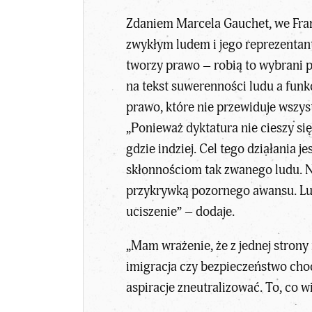
Zdaniem Marcela Gauchet,
we Fra
zwykłym ludem i jego reprezentan
tworzy prawo – robią to wybrani p
na tekst suwerenności ludu a funk
prawo, które nie przewiduje wszys
„Ponieważ dyktatura nie cieszy si
gdzie indziej. Cel tego działania j
skłonnościom tak zwanego ludu. Ni
przykrywką pozornego awansu. Lud
uciszenie” – dodaje.
„Mam wrażenie, że z jednej stron
imigracja czy bezpieczeństwo choć 
aspiracje zneutralizować. To, co 