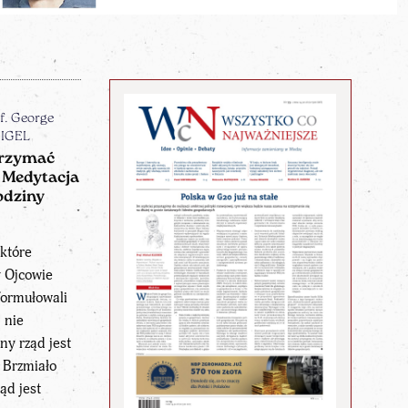
f. George
IGEL
rzymać
 Medytacja
odziny
 które
 Ojcowie
formułowali
 nie
ny rząd jest
 Brzmiało
ąd jest