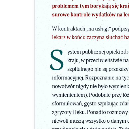
problemem tym borykają się kraje
surowe kontrole wydatków na lecz
W kontraktach „na usługi” podpisy
lekarz w końcu zaczyna słuchać b
S
ystem publicznej opieki zd
kraju, w przeciwieństwie na
szpitalnego nie są przekaz
informacyjnej. Rozpoznanie na tyc
nowotwór nigdy nie było wymieniane
wymienieniem). Podobnie przy łóż
sformułowań, gęsto szpikując zdan
zgryzoty i lęku. Ponadto rozmowy 
niewoli muszą wszystko o danym 