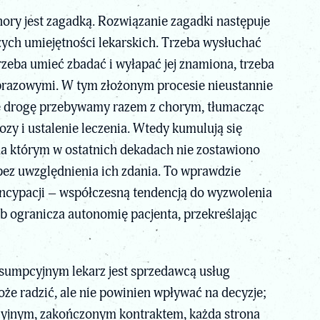
ory jest zagadką. Rozwiązanie zagadki następuje
szych umiejętności lekarskich. Trzeba wysłuchać
zeba umieć zbadać i wyłapać jej znamiona, trzeba
brazowymi. W tym złożonym procesie nieustannie
Tę drogę przebywamy razem z chorym, tłumacząc
zy i ustalenie leczenia. Wtedy kumulują się
na którym w ostatnich dekadach nie zostawiono
i bez uwzględnienia ich zdania. To wprawdzie
ancypacji – współczesną tendencją do wyzwolenia
ub ogranicza autonomię pacjenta, przekreślając
nsumpcyjnym lekarz jest sprzedawcą usług
e radzić, ale nie powinien wpływać na decyzje;
cyjnym, zakończonym kontraktem, każda strona