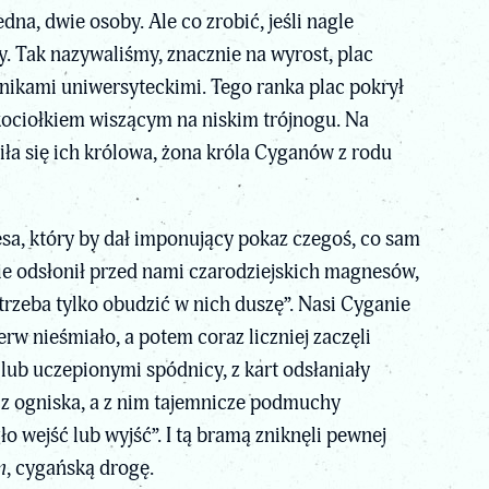
a, dwie osoby. Ale co zrobić, jeśli nagle
y. Tak nazywaliśmy, znacznie na wyrost, plac
nikami uniwersyteckimi. Tego ranka plac pokrył
 kociołkiem wiszącym na niskim trójnogu. Na
iła się ich królowa, żona króla Cyganów z rodu
esa, który by dał imponujący pokaz czegoś, co sam
 odsłonił przed nami czarodziejskich magnesów,
rzeba tylko obudzić w nich duszę”. Nasi Cyganie
erw nieśmiało, a potem coraz liczniej zaczęli
 lub uczepionymi spódnicy, z kart odsłaniały
 z ogniska, a z nim tajemnicze podmuchy
o wejść lub wyjść”. I tą bramą zniknęli pewnej
m
, cygańską drogę.