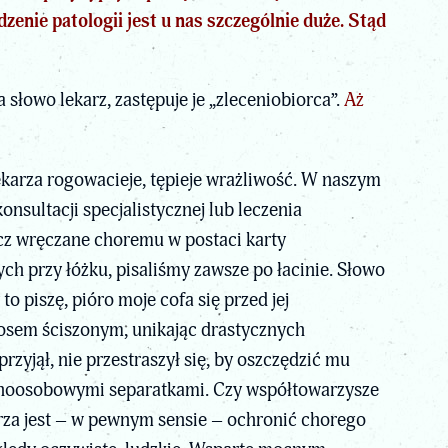
enie patologii jest u nas szczególnie duże. Stąd
łowo lekarz, zastępuje je „zleceniobiorca”.
Aż
ekarza rogowacieje, tępieje wrażliwość. W naszym
nsultacji specjalistycznej lub leczenia
ecz wręczane choremu w postaci karty
ch przy łóżku, pisaliśmy zawsze po łacinie. Słowo
o piszę, pióro moje cofa się przed jej
łosem ściszonym, unikając drastycznych
zyjął, nie przestraszył się, by oszczędzić mu
 jednoosobowymi separatkami. Czy współtowarzysze
za jest – w pewnym sensie – ochronić chorego