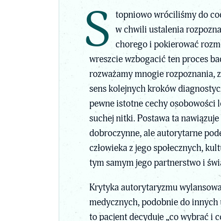
S
topniowo wróciliśmy do cod
w chwili ustalenia rozpozna
chorego i pokierować rozmo
wreszcie wzbogacić ten proces ba
rozważamy mnogie rozpoznania, z
sens kolejnych kroków diagnostycz
pewne istotne cechy osobowości l
suchej nitki. Postawa ta nawiązuje
dobroczynne, ale autorytarne pod
człowieka z jego społecznych, kul
tym samym jego partnerstwo i świ
Krytyka autorytaryzmu wylansował
medycznych, podobnie do innych u
to pacjent decyduje „co wybrać i