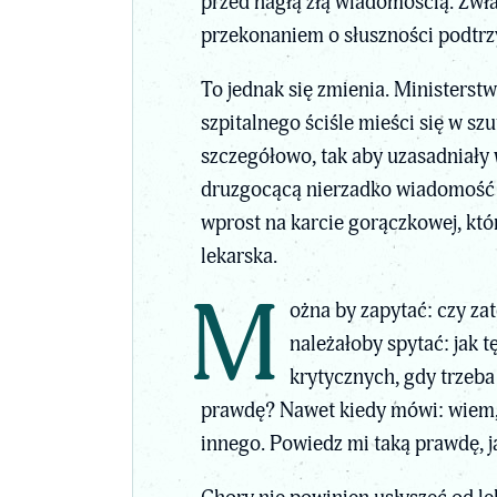
przed nagłą złą wiadomością. Zwł
przekonaniem o słuszności podtrz
To jednak się zmienia. Ministerst
szpitalnego ściśle mieści się w sz
szczegółowo, tak aby uzasadniały 
druzgocącą nierzadko wiadomość na
wprost na karcie gorączkowej, któr
lekarska.
M
ożna by zapytać: czy za
należałoby spytać: jak
krytycznych, gdy trzeba
prawdę? Nawet kiedy mówi: wiem, 
innego. Powiedz mi taką prawdę, ja