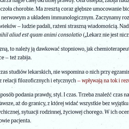
arza nagle całej okrutnej prawdy. Ona oślepia, zabija nadz
ić czoła chorobie. Ma zresztą coraz głębsze umocowanie 
em nerwowym a układem immunologicznym. Zaczynamy rozu
eków – ludzie padali, rażeni straszną wiadomością. Nadzi
ihil aliud est quam animi consolatio
(„Lekarz nie jest ni
cizną, to należy ją dawkować stopniowo, jak chemioterape
 – też zabija.
czas studiów lekarskich, nie wspomina o nich przy egzami
 relacji filozoficznych i etycznych
– wpływają na tok i rez
t sposób podania prawdy, styl. I czas. Trzeba znaleźć czas
awsze, aż do granicy, z której widać wszystkie bez wyjąt
ychicznej, sytuacji rodzinnej, życiowej chorego. W ich oc
owie pacjenta.