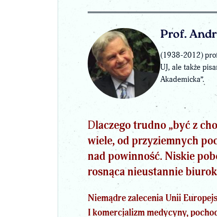
Prof. And
(1938-2012) prof
UJ, ale także pi
Akademicka”.
D
laczego trudno „być z ch
wiele, od przyziemnych poc
nad powinność. Niskie pobo
rosnąca nieustannie biurok
Niemądre zalecenia Unii Europejsk
I komercjalizm medycyny, pochod