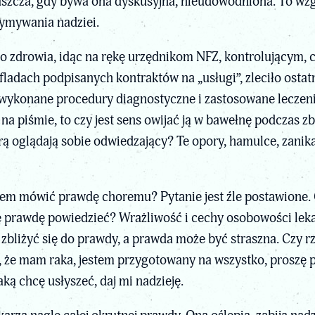
aszcza, gdy bywa ona dyskusyjna, nieudowodniona. To wz
ymywania nadziei.
wo zdrowia, idąc na rękę urzędnikom NFZ, kontrolującym, c
ufladach podpisanych kontraktów na „usługi”, zleciło ostat
wykonane procedury diagnostyczne i zastosowane leczenie.
 piśmie, to czy jest sens owijać ją w bawełnę podczas zbi
ą oglądają sobie odwiedzający? Te opory, hamulce, zanikaj
tem mówić prawdę choremu? Pytanie jest źle postawione. 
 tę prawdę powiedzieć? Wrażliwość i cechy osobowości le
 zbliżyć się do prawdy, a prawda może być straszna. Czy r
że mam raka, jestem przygotowany na wszystko, proszę 
ką chcę usłyszeć, daj mi nadzieję.