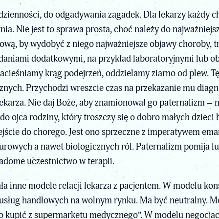
zienności, do odgadywania zagadek. Dla lekarzy każdy ch
nia. Nie jest to sprawa prosta, choć należy do najważniej
wą, by wydobyć z niego najważniejsze objawy choroby, tr
daniami dodatkowymi, na przykład laboratoryjnymi lub o
acieśniamy krąg podejrzeń, oddzielamy ziarno od plew. 
nych. Przychodzi wreszcie czas na przekazanie mu diagno
ekarza. Nie daj Boże, aby znamionował go paternalizm – 
 do ojca rodziny, który troszczy się o dobro małych dziec
ejście do chorego. Jest ono sprzeczne z imperatywem em
turowych a nawet biologicznych ról. Paternalizm pomija l
adome uczestnictwo w terapii.
a inne modele relacji lekarza z pacjentem. W modelu ko
sług handlowych na wolnym rynku. Ma być neutralny. Moż
 co kupić z supermarketu medycznego”. W modelu negocja