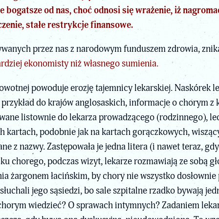
 bogatsze od nas, choć odnosi się wrażenie, iż nagromadz
enie, stałe restrykcje finansowe.
wanych przez nas z narodowym funduszem zdrowia, znika s
ardziej ekonomisty niż własnego sumienia.
rowotnej powoduje erozję tajemnicy lekarskiej. Naskórek l
 przykład do krajów anglosaskich, informacje o chorym z ko
ywane listownie do lekarza prowadzącego (rodzinnego), l
h kartach, podobnie jak na kartach gorączkowych, wiszący
 z nazwy. Zastępowała je jedna litera (i nawet teraz, gdy t
ku chorego, podczas wizyt, lekarze rozmawiają ze sobą g
ia żargonem łacińskim, by chory nie wszystko dosłownie pr
słuchali jego sąsiedzi, bo sale szpitalne rzadko bywają
chorym wiedzieć? O sprawach intymnych? Zadaniem lekar