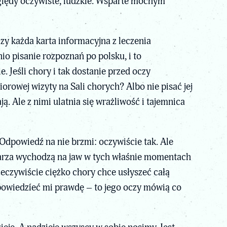
ględy oczywiste, ludzkie. Wsparte mocnym
zy każda karta informacyjna z leczenia
nio pisanie rozpoznań po polsku, i to
 Jeśli chory i tak dostanie przed oczy
orowej wizyty na Sali chorych? Albo nie pisać jej
ą. Ale z nimi ulatnia się wrażliwość i tajemnica
Odpowiedź na nie brzmi: oczywiście tak. Ale
karza wychodzą na jaw w tych właśnie momentach
zeczywiście ciężko chory chce usłyszeć całą
powiedzieć mi prawdę – to jego oczy mówią co