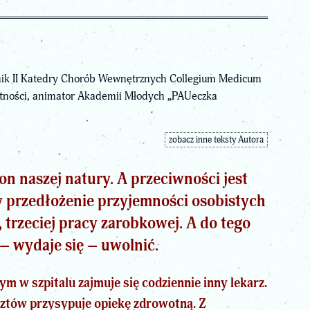
wnik II Katedry Chorób Wewnętrznych Collegium Medicum
ejętności, animator Akademii Młodych „PAUeczka
zobacz inne teksty Autora
n naszej natury. A przeciwności jest
zy przedłożenie przyjemności osobistych
trzeciej pracy zarobkowej. A do tego
– wydaje się – uwolnić.
ym w szpitalu zajmuje się codziennie inny lekarz.
ztów przysypuje opiekę zdrowotną. Z