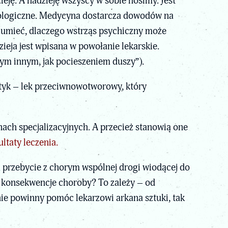
ieję. A nadzieję wszyscy w sobie nosimy. Jest
biologiczne. Medycyna dostarcza dowodów na
mieć, dlaczego wstrząs psychiczny może
eja jest wpisana w powołanie lekarskie.
czym innym, jak pocieszeniem duszy”).
utyk – lek przeciwnowotworowy, który
nach specjalizacyjnych. A przecież stanowią one
ultaty leczenia.
 na przebycie z chorym wspólnej drogi wiodącej do
ku konsekwencje choroby? To zależy – od
enie powinny pomóc lekarzowi arkana sztuki, tak