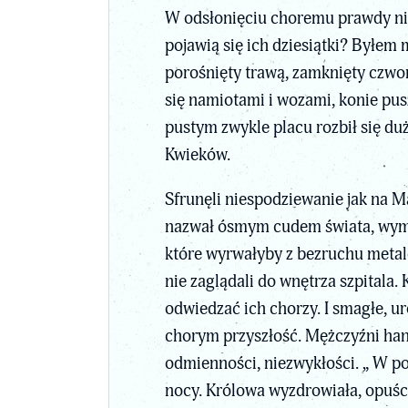
W odsłonięciu choremu prawdy nie 
pojawią się ich dziesiątki? Byłem 
porośnięty trawą, zamknięty czwo
się namiotami i wozami, konie pus
pustym zwykle placu rozbił się duż
Kwieków.
Sfrunęli niespodziewanie jak na M
nazwał ósmym cudem świata, wymy
które wyrwałyby z bezruchu metalo
nie zaglądali do wnętrza szpitala.
odwiedzać ich chorzy. I smagłe, ur
chorym przyszłość. Mężczyźni han
odmienności, niezwykłości. „ W po
nocy. Królowa wyzdrowiała, opuściła