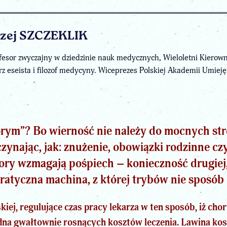
rzej SZCZEKLIK
esor zwyczajny w dziedzinie nauk medycznych, Wieloletni Kiero
sarz eseista i filozof medycyny. Wiceprezes Polskiej Akademii Umi
orym”? Bo wierność nie należy do mocnych stro
zynając, jak: znużenie, obowiązki rodzinne c
ry wzmagają pośpiech – konieczność drugiej, 
ratyczna machina, z której trybów nie sposób 
iej, regulujące czas pracy lekarza w ten sposób, iż chor
na gwałtownie rosnących kosztów leczenia. Lawina kos