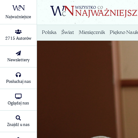
Najważniejsze
Polska
Świat
Miesięcznik
Piękno Nauk
2715 Autorów
Newslettery
Posłuchaj nas
Oglądaj nas
Znajdź u nas