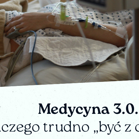
Medycyna 3.0.
czego trudno „być z