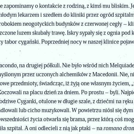
zapominamy o kontakcie z rodziną, z kimś mu bliskim. Jedn
młodym lekarzem i szedłem do kliniki przez ogród szpitaln
robokiem neogotyckich budynków z czerwonej cegły – kli
zczone luzem skubały trawę. Iskry sypały się z ognia pod
y tabor cygański. Poprzedniej nocy w naszej klinice pojaw
acondo, na drugiej półkuli. Nie było wśród nich Melquiad
ślonym przez uczonych alchemików z Macedonii. Nie, nie
we przedmioty, świadcząc, iż żyją one własnym życiem, „t
 Koczowali na placu dzień za dniem. Po prostu – byli. Najpi
odziwe Cyganki, otulone w długie szale, z dziećmi na ręku
dlowali lub cicho muzykowali. W powietrzu niósł się dym
wszedniości życia otwarła się brama, przez którą coś mogł
 szpital. A oni odlecieli z nią jak ptaki – na
romano dro