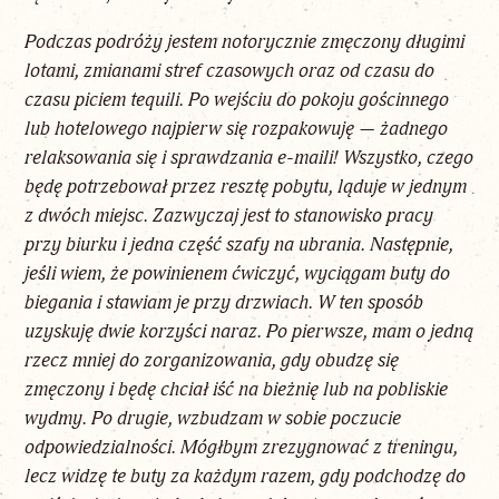
Podczas podróży jestem notorycznie zmęczony długimi
lotami, zmianami stref czasowych oraz od czasu do
czasu piciem tequili. Po wejściu do pokoju gościnnego
lub hotelowego najpierw się rozpakowuję — żadnego
relaksowania się i sprawdzania e-maili! Wszystko, czego
będę potrzebował przez resztę pobytu, ląduje w jednym
z dwóch miejsc. Zazwyczaj jest to stanowisko pracy
przy biurku i jedna część szafy na ubrania. Następnie,
jeśli wiem, że powinienem ćwiczyć, wyciągam buty do
biegania i stawiam je przy drzwiach. W ten sposób
uzyskuję dwie korzyści naraz. Po pierwsze, mam o jedną
rzecz mniej do zorganizowania, gdy obudzę się
zmęczony i będę chciał iść na bieżnię lub na pobliskie
wydmy. Po drugie, wzbudzam w sobie poczucie
odpowiedzialności. Mógłbym zrezygnować z treningu,
lecz widzę te buty za każdym razem, gdy podchodzę do