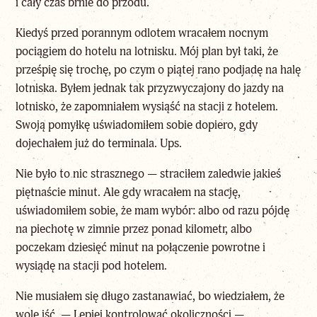
i cały czas brnie do przodu.
Kiedyś przed porannym odlotem wracałem nocnym
pociągiem do hotelu na lotnisku. Mój plan był taki, że
prześpię się trochę, po czym o piątej rano podjadę na halę
lotniska. Byłem jednak tak przyzwyczajony do jazdy na
lotnisko, że zapomniałem wysiąść na stacji z hotelem.
Swoją pomyłkę uświadomiłem sobie dopiero, gdy
dojechałem już do terminala. Ups.
Nie było to nic strasznego — straciłem zaledwie jakieś
piętnaście minut. Ale gdy wracałem na stację,
uświadomiłem sobie, że mam wybór: albo od razu pójdę
na piechotę w zimnie przez ponad kilometr, albo
poczekam dziesięć minut na połączenie powrotne i
wysiądę na stacji pod hotelem.
Nie musiałem się długo zastanawiać, bo wiedziałem, że
wolę iść. — Lepiej kontrolować okoliczności —