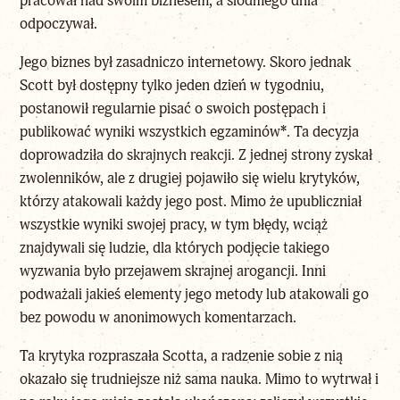
pracował nad swoim biznesem, a siódmego dnia
odpoczywał.
Jego biznes był zasadniczo internetowy. Skoro jednak
Scott był dostępny tylko jeden dzień w tygodniu,
postanowił regularnie pisać o swoich postępach i
publikować wyniki wszystkich egzaminów
*
. Ta decyzja
doprowadziła do skrajnych reakcji. Z jednej strony zyskał
zwolenników, ale z drugiej pojawiło się wielu krytyków,
którzy atakowali każdy jego post. Mimo że upubliczniał
wszystkie wyniki swojej pracy, w tym błędy, wciąż
znajdywali się ludzie, dla których podjęcie takiego
wyzwania było przejawem skrajnej arogancji. Inni
podważali jakieś elementy jego metody lub atakowali go
bez powodu w anonimowych komentarzach.
Ta krytyka rozpraszała Scotta, a radzenie sobie z nią
okazało się trudniejsze niż sama nauka. Mimo to wytrwał i