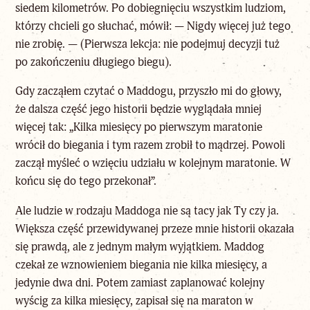
siedem kilometrów. Po dobiegnięciu wszystkim ludziom,
którzy chcieli go słuchać, mówił: — Nigdy więcej już tego
nie zrobię. — (Pierwsza lekcja: nie podejmuj decyzji tuż
po zakończeniu długiego biegu).
Gdy zacząłem czytać o Maddogu, przyszło mi do głowy,
że dalsza część jego historii będzie wyglądała mniej
więcej tak: „Kilka miesięcy po pierwszym maratonie
wrócił do biegania i tym razem zrobił to mądrzej. Powoli
zaczął myśleć o wzięciu udziału w kolejnym maratonie. W
końcu się do tego przekonał”.
Ale ludzie w rodzaju Maddoga nie są tacy jak Ty czy ja.
Większa część przewidywanej przeze mnie historii okazała
się prawdą, ale z jednym małym wyjątkiem. Maddog
czekał ze wznowieniem biegania nie kilka miesięcy, a
jedynie dwa dni. Potem zamiast zaplanować kolejny
wyścig za kilka miesięcy, zapisał się na maraton w