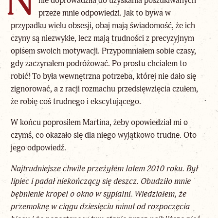
N
nie doprowadziła do uzyskania poszukiwanych
przeze mnie odpowiedzi. Jak to bywa w
przypadku wielu obsesji, obaj mają świadomość, że ich
czyny są niezwykłe, lecz mają trudności z precyzyjnym
opisem swoich motywacji. Przypomniałem sobie czasy,
gdy zaczynałem podróżować. Po prostu chciałem to
robić! To była wewnętrzna potrzeba, której nie dało się
zignorować, a z racji rozmachu przedsięwzięcia czułem,
że robię coś trudnego i ekscytującego.
W końcu poprosiłem Martina, żeby opowiedział mi o
czymś, co okazało się dla niego wyjątkowo trudne. Oto
jego odpowiedź.
Najtrudniejsze chwile przeżyłem latem 2010 roku. Był
lipiec i padał niekończący się deszcz. Obudziło mnie
bębnienie kropel o okno w sypialni. Wiedziałem, że
przemoknę w ciągu dziesięciu minut od rozpoczęcia