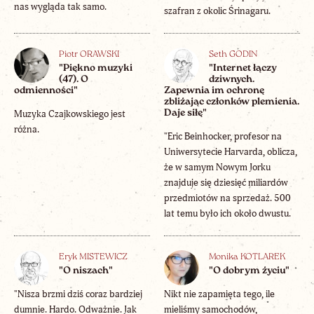
nas wygląda tak samo.
szafran z okolic Śrinagaru.
Piotr ORAWSKI
Seth GODIN
"Piękno muzyki
"Internet łączy
(47). O
dziwnych.
odmienności"
Zapewnia im ochronę
zbliżając członków plemienia.
Muzyka Czajkowskiego jest
Daje siłę"
różna.
"Eric Beinhocker, profesor na
Uniwersytecie Harvarda, oblicza,
że w samym Nowym Jorku
znajduje się dziesięć miliardów
przedmiotów na sprzedaż. 500
lat temu było ich około dwustu.
Eryk MISTEWICZ
Monika KOTLAREK
"O niszach"
"O dobrym życiu"
"Nisza brzmi dziś coraz bardziej
Nikt nie zapamięta tego, ile
dumnie. Hardo. Odważnie. Jak
mieliśmy samochodów,