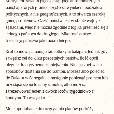
Kontynent zawiera pięćdziesiąt pięć autonomicznych
państw, których granice często są wynikiem podziałów
politycznych, a nie geograficznych, a to stwarza szeroką
gamę problemów. Część państw jest w stanie wojny z
sąsiadami, więc nie można zgodnie z logiką przenieść się z
jednego państwa do drugiego, tylko trzeba użyć
trzeciego państwa jako pośredniego.
Krótko mówiąc, panuje tam olbrzymi bałagan. Jednak gdy
zawęzisz cel do kilku pozostałych państw, ilość opcji
ulegnie drastycznemu zmniejszeniu. Nie ma zbyt wielu
sposobów dostania się do Gambii. Możesz albo polecieć
do Dakaru w Senegalu, a następnie popłynąć promem lub
przesiąść się na lokalny samolot, albo możesz
zarezerwować jeden z dwóch lotów tygodniowo z
Londynu. To wszystko.
Moje upodobanie do rozgryzania planów podróży