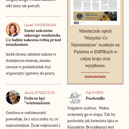
nikt inny nie potrafi.
Laura VANDERKAM
Miesięcznik opinii
Sześć sekretów
udanego weekendu.
"Wszystko Co
Co ludzie sukcesu robią przed
Najważniejsze" oczekuje na
śniadaniem
Państwa w EMPIKach w
Jeżeli chcesz odnieść sukces w
całym kraju oraz
dzisiejszym świecie, musisz
wysyłkowo.
zawsze w poniedziałek być
wypoczęty i gotowy do pracy.
zamawiam
Jacek STASZCZUK
Edi PYREK
Dobrze być
Pachnidło
"wieśniakiem
Najpierw szafran. Wolno
Gonitwa w codzienności
wcieramy go w stopy. Tak by
powoduje, że z oczu znika to, co
pachniały jak kwiecista łąka w
najważniejsze. Życie większości z
Kaszmirze. Bo najlepszy jest