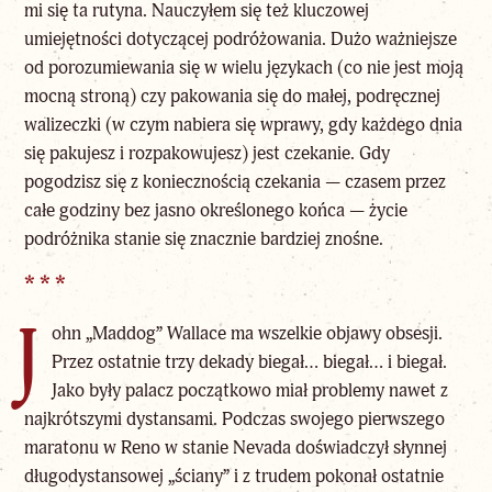
mi się ta rutyna. Nauczyłem się też kluczowej
umiejętności dotyczącej podróżowania. Dużo ważniejsze
od porozumiewania się w wielu językach (co nie jest moją
mocną stroną) czy pakowania się do małej, podręcznej
walizeczki (w czym nabiera się wprawy, gdy każdego dnia
się pakujesz i rozpakowujesz) jest czekanie. Gdy
pogodzisz się z koniecznością czekania — czasem przez
całe godziny bez jasno określonego końca — życie
podróżnika stanie się znacznie bardziej znośne.
* * *
J
ohn „Maddog” Wallace ma wszelkie objawy obsesji.
Przez ostatnie trzy dekady biegał… biegał… i biegał.
Jako były palacz początkowo miał problemy nawet z
najkrótszymi dystansami. Podczas swojego pierwszego
maratonu w Reno w stanie Nevada doświadczył słynnej
długodystansowej „ściany” i z trudem pokonał ostatnie