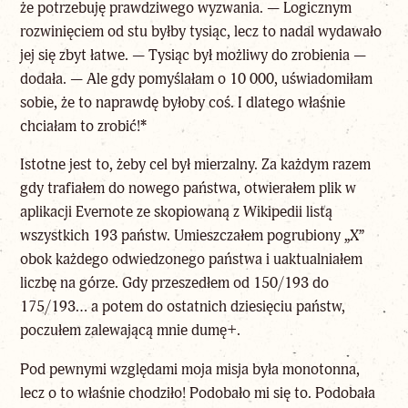
że potrzebuję prawdziwego wyzwania. — Logicznym
rozwinięciem od stu byłby tysiąc, lecz to nadal wydawało
jej się zbyt łatwe. — Tysiąc był możliwy do zrobienia —
dodała. — Ale gdy pomyślałam o 10 000, uświadomiłam
sobie, że to naprawdę byłoby coś. I dlatego właśnie
chciałam to zrobić!
*
Istotne jest to, żeby cel był mierzalny. Za każdym razem
gdy trafiałem do nowego państwa, otwierałem plik w
aplikacji Evernote ze skopiowaną z Wikipedii listą
wszystkich 193 państw. Umieszczałem pogrubiony „X”
obok każdego odwiedzonego państwa i uaktualniałem
liczbę na górze. Gdy przeszedłem od 150/193 do
175/193… a potem do ostatnich dziesięciu państw,
poczułem zalewającą mnie dumę
+
.
Pod pewnymi względami moja misja była monotonna,
lecz o to właśnie chodziło! Podobało mi się to. Podobała