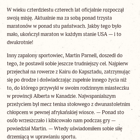
W wieku czterdziestu czterech lat oficjalnie rozpoczął
swoją misję. Aktualnie ma za sobą ponad trzysta
maratonów w ponad stu państwach. Jakby tego było
mało, ukończył maraton w każdym stanie USA — i to
dwukrotnie!
Inny zapalony sportowiec, Martin Parnell, doszedł do
tego, że postawił sobie jeszcze trudniejszy cel. Najpierw
przejechał na rowerze z Kairu do Kapsztadu, zatrzymując
się po drodze i doświadczając zupełnie innego życia niż
to, do którego przywykł w swoim rodzinnym miasteczku
w prowincji Alberta w Kanadzie. Najwspanialszym
przeżyciem był mecz tenisa stołowego z dwunastoletnim
chłopcem w pewnej afrykańskiej wiosce. — Ponad sto
osób wrzeszczało i kibicowało nam podczas gry —
powiedział Martin. — Wtedy uświadomiłem sobie siłę
drzemiącą w uprawianiu sportu.