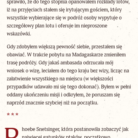
sprawiło, że do tego stopnia opanowałem rozkłady lotów,
iż na przyjęciach stałem się irytującym gościem, który
wszystkie wybierające się w podróż osoby wypytuje o
szczegółowy plan lotu i oferuje im nieproszone
wskazówki.
Gdy zdobyłem większą pewność siebie, przestałem się
obawiać. W trakcie pobytu na Madagaskarze zmieniłem
trasę podróży. Gdy jakaś ambasada odrzucała mój
wniosek o wizę, leciałem do tego kraju bez wizy, licząc na
załatwienie wszystkiego na miejscu (w większości
przypadków udawało mi się tego dokonać). Byłem w pełni
oddany ukończeniu misji i odkryłem, że poruszam się
naprzód znacznie szybciej niż na początku.
* * *
hoebe Snetsinger, która postanowiła zobaczyć jak
najwięcej gatunków ptaków, początkowo