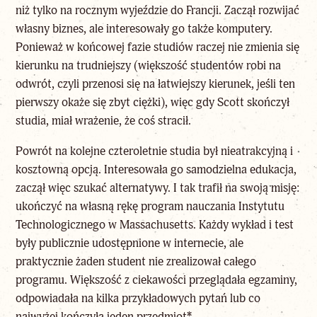
niż tylko na rocznym wyjeździe do Francji. Zaczął rozwijać
własny biznes, ale interesowały go także komputery.
Ponieważ w końcowej fazie studiów raczej nie zmienia się
kierunku na trudniejszy (większość studentów robi na
odwrót, czyli przenosi się na łatwiejszy kierunek, jeśli ten
pierwszy okaże się zbyt ciężki), więc gdy Scott skończył
studia, miał wrażenie, że coś stracił.
Powrót na kolejne czteroletnie studia był nieatrakcyjną i
kosztowną opcją. Interesowała go samodzielna edukacja,
zaczął więc szukać alternatywy. I tak trafił na swoją misję:
ukończyć na własną rękę program nauczania Instytutu
Technologicznego w Massachusetts. Każdy wykład i test
były publicznie udostępnione w internecie, ale
praktycznie żaden student nie zrealizował całego
programu. Większość z ciekawości przeglądała egzaminy,
odpowiadała na kilka przykładowych pytań lub co
najwyżej kończyła jeden przedmiot
*
.