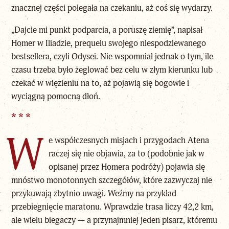
znacznej części polegała na czekaniu, aż coś się wydarzy.
„Dajcie mi punkt podparcia, a poruszę ziemię”, napisał
Homer w Iliadzie, prequelu swojego niespodziewanego
bestsellera, czyli Odysei. Nie wspomniał jednak o tym, ile
czasu trzeba było żeglować bez celu w złym kierunku lub
czekać w więzieniu na to, aż pojawią się bogowie i
wyciągną pomocną dłoń.
* * *
W
e współczesnych misjach i przygodach Atena
raczej się nie objawia, za to (podobnie jak w
opisanej przez Homera podróży) pojawia się
mnóstwo monotonnych szczegółów, które zazwyczaj nie
przykuwają zbytnio uwagi. Weźmy na przykład
przebiegnięcie maratonu. Wprawdzie trasa liczy 42,2 km,
ale wielu biegaczy — a przynajmniej jeden pisarz, któremu