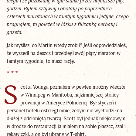
biegu i że pozostanę w tym stanie przez najbliższe pięć
godzin. Byłem sztywny i obolały po poprzednich
czterech maratonach w tamtym tygodniu i jedyne, czego
pragnąłem, to poleżeć w łóżku z filiżanką herbaty i
gazetą.
Jak myślisz, co Martin wtedy zrobił? Jeśli odpowiedziałeś,
że wyszedł na deszcz i przebiegł swój piąty maraton w
tamtym tygodniu, to masz rację.
* * *
S
cotta Younga poznałem w pewien mroźny wieczór
w Winnipeg w Manitoba, najzimniejszej stolicy
prowincji w Ameryce Północnej. Był styczeń i
personel hotelu ostrzegł mnie, żebym nie wychodził na
dłużej z odsłoniętą twarzą. Scott był jednak miejscowym:
w drodze do restauracji ja miałem na sobie płaszcz, szal i
rękawiczki, a on był ubrany w T-shirt.