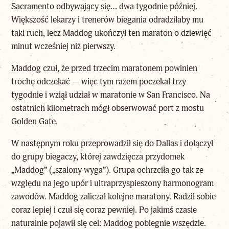
Sacramento odbywający się… dwa tygodnie później.
Większość lekarzy i trenerów biegania odradziłaby mu
taki ruch, lecz Maddog ukończył ten maraton o dziewięć
minut wcześniej niż pierwszy.
Maddog czuł, że przed trzecim maratonem powinien
trochę odczekać — więc tym razem poczekał trzy
tygodnie i wziął udział w maratonie w San Francisco. Na
ostatnich kilometrach mógł obserwować port z mostu
Golden Gate.
W następnym roku przeprowadził się do Dallas i dołączył
do grupy biegaczy, której zawdzięcza przydomek
„Maddog” („szalony wyga”). Grupa ochrzciła go tak ze
względu na jego upór i ultraprzyspieszony harmonogram
zawodów. Maddog zaliczał kolejne maratony. Radził sobie
coraz lepiej i czuł się coraz pewniej. Po jakimś czasie
naturalnie pojawił się cel: Maddog pobiegnie wszędzie.