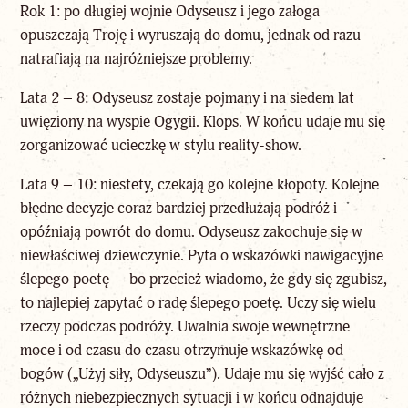
Rok 1: po długiej wojnie Odyseusz i jego załoga
opuszczają Troję i wyruszają do domu, jednak od razu
natrafiają na najróżniejsze problemy.
Lata 2 – 8: Odyseusz zostaje pojmany i na siedem lat
uwięziony na wyspie Ogygii. Klops. W końcu udaje mu się
zorganizować ucieczkę w stylu reality-show.
Lata 9 – 10: niestety, czekają go kolejne kłopoty. Kolejne
błędne decyzje coraz bardziej przedłużają podróż i
opóźniają powrót do domu. Odyseusz zakochuje się w
niewłaściwej dziewczynie. Pyta o wskazówki nawigacyjne
ślepego poetę — bo przecież wiadomo, że gdy się zgubisz,
to najlepiej zapytać o radę ślepego poetę. Uczy się wielu
rzeczy podczas podróży. Uwalnia swoje wewnętrzne
moce i od czasu do czasu otrzymuje wskazówkę od
bogów („Użyj siły, Odyseuszu”). Udaje mu się wyjść cało z
różnych niebezpiecznych sytuacji i w końcu odnajduje