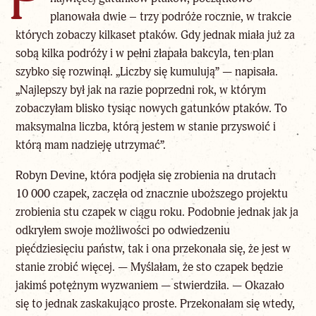
P
planowała dwie – trzy podróże rocznie, w trakcie
których zobaczy kilkaset ptaków. Gdy jednak miała już za
sobą kilka podróży i w pełni złapała bakcyla, ten plan
szybko się rozwinął. „Liczby się kumulują” — napisała.
„Najlepszy był jak na razie poprzedni rok, w którym
zobaczyłam blisko tysiąc nowych gatunków ptaków. To
maksymalna liczba, którą jestem w stanie przyswoić i
którą mam nadzieję utrzymać”.
Robyn Devine, która podjęła się zrobienia na drutach
10 000 czapek, zaczęła od znacznie uboższego projektu
zrobienia stu czapek w ciągu roku. Podobnie jednak jak ja
odkryłem swoje możliwości po odwiedzeniu
pięćdziesięciu państw, tak i ona przekonała się, że jest w
stanie zrobić więcej. — Myślałam, że sto czapek będzie
jakimś potężnym wyzwaniem — stwierdziła. — Okazało
się to jednak zaskakująco proste. Przekonałam się wtedy,