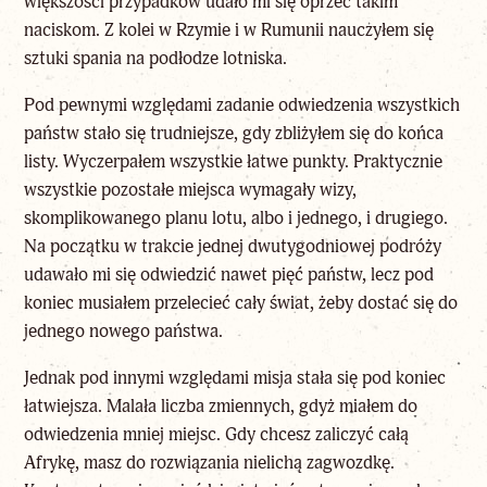
większości przypadków udało mi się oprzeć takim
naciskom. Z kolei w Rzymie i w Rumunii nauczyłem się
sztuki spania na podłodze lotniska.
Pod pewnymi względami zadanie odwiedzenia wszystkich
państw stało się trudniejsze, gdy zbliżyłem się do końca
listy. Wyczerpałem wszystkie łatwe punkty. Praktycznie
wszystkie pozostałe miejsca wymagały wizy,
skomplikowanego planu lotu, albo i jednego, i drugiego.
Na początku w trakcie jednej dwutygodniowej podróży
udawało mi się odwiedzić nawet pięć państw, lecz pod
koniec musiałem przelecieć cały świat, żeby dostać się do
jednego nowego państwa.
Jednak pod innymi względami misja stała się pod koniec
łatwiejsza. Malała liczba zmiennych, gdyż miałem do
odwiedzenia mniej miejsc. Gdy chcesz zaliczyć całą
Afrykę, masz do rozwiązania nielichą zagwozdkę.