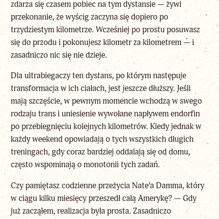
zdarza się czasem pobiec na tym dystansie — żywi
przekonanie, że wyścig zaczyna się dopiero po
trzydziestym kilometrze. Wcześniej po prostu posuwasz
się do przodu i pokonujesz kilometr za kilometrem — i
zasadniczo nic się nie dzieje.
Dla ultrabiegaczy ten dystans, po którym następuje
transformacja w ich ciałach, jest jeszcze dłuższy. Jeśli
mają szczęście, w pewnym momencie wchodzą w swego
rodzaju trans i uniesienie wywołane napływem endorfin
po przebiegnięciu kolejnych kilometrów. Kiedy jednak w
każdy weekend opowiadają o tych wszystkich długich
treningach, gdy coraz bardziej oddalają się od domu,
często wspominają o monotonii tych zadań.
Czy pamiętasz codzienne przeżycia Nate’a Damma, który
w ciągu kilku miesięcy przeszedł całą Amerykę? — Gdy
już zacząłem, realizacja była prosta. Zasadniczo