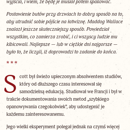
wyjścia, i wiem, że będę je musiał potem spakować.
Postawienie butów przy drzwiach to dobry sposób na to,
aby utrudnić sobie pójście na łatwiznę. Maddog Wallace
znalazł jeszcze skuteczniejszy sposób. Powiedział
wszystkim, co zamierza zrobić, i ci wszyscy ludzie mu
kibicowali. Najlepsze — lub w ciężkie dni najgorsze —
było to, że liczyli, iż doprowadzi to zadanie do końca.
* * *
S
cott był świeżo upieczonym absolwentem studiów,
który od dłuższego czasu interesował się
samodzielną edukacją. Studiował we Francji i był w
trakcie dokumentowania swoich metod „szybkiego
opanowywania czegokolwiek”, aby udostępnić je
każdemu zainteresowanemu.
Jego wielki eksperyment polegał jednak na czymś więcej