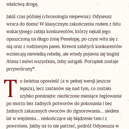
właściwą drogę.
Jakiś czas później (chronologia niepewna): Odyseusz
wraca do domu! W klasycznym zakończeniu rodem z hitu
wakacyjnego zabija konkurentów, którzy nękali jego
opuszczoną na długo żonę Penelopę, po czym wita się z
nią oraz z rodzinnym psem. Krewni zabitych konkurentów
wzniecają niewielką rebelię, ale wtedy pojawia się bogini
Atena i mówi wszystkim, żeby ustąpili. Porządek zostaje
przywrócony
*
.
T
o świetna opowieść (a w pełnej wersji jeszcze
lepsza), lecz zastanów się nad tym, co zostało
szybko pominięte: niezliczone miesiące żeglowania
po morzu bez żadnych potworów do pokonania i bez
żadnych zakazanych owoców do zignorowania… siedem
lat w więzieniu… niekończące się błądzenie tam i z
powrotem. Jakby na to nie patrzeć, podróż Odyseusza w