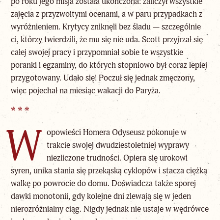
po roku jego misja została ukończona: zaliczył wszystkie
zajęcia z przyzwoitymi ocenami, a w paru przypadkach z
wyróżnieniem. Krytycy zniknęli bez śladu — szczególnie
ci, którzy twierdzili, że mu się nie uda. Scott przyjrzał się
całej swojej pracy i przypomniał sobie te wszystkie
poranki i egzaminy, do których stopniowo był coraz lepiej
przygotowany. Udało się! Poczuł się jednak zmęczony,
więc pojechał na miesiąc wakacji do Paryża.
* * *
W
opowieści Homera Odyseusz pokonuje w
trakcie swojej dwudziestoletniej wyprawy
niezliczone trudności. Opiera się urokowi
syren, unika stania się przekąską cyklopów i stacza ciężką
walkę po powrocie do domu. Doświadcza także sporej
dawki monotonii, gdy kolejne dni zlewają się w jeden
nierozróżnialny ciąg. Nigdy jednak nie ustaje w wędrówce