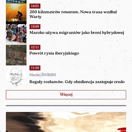
14:01
200 kilometrów rowerem. Nowa trasa wzdłuż
Warty
13:09
Maroko używa migrantów jako broni hybrydowej
12:11
Powrót rysia iberyjskiego
11:50
Maciej ŚWIRSKI
Reguły rozłamów. Gdy obediencja zastępuje credo
Więcej