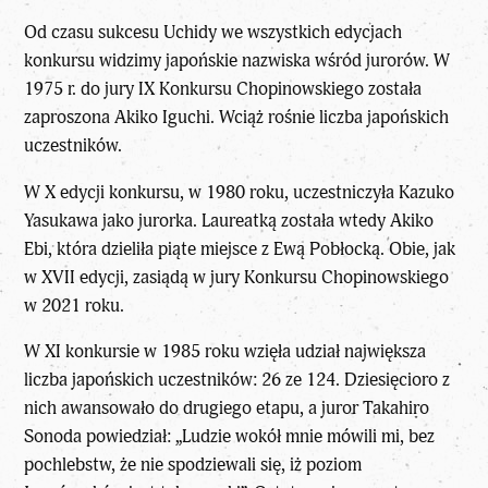
Od czasu sukcesu Uchidy we wszystkich edycjach
konkursu widzimy japońskie nazwiska wśród jurorów. W
1975 r. do jury IX Konkursu Chopinowskiego została
zaproszona Akiko Iguchi. Wciąż rośnie liczba japońskich
uczestników.
W X edycji konkursu, w 1980 roku, uczestniczyła Kazuko
Yasukawa jako jurorka. Laureatką została wtedy Akiko
Ebi, która dzieliła piąte miejsce z Ewą Pobłocką. Obie, jak
w XVII edycji, zasiądą w jury Konkursu Chopinowskiego
w 2021 roku.
W XI konkursie w 1985 roku wzięła udział największa
liczba japońskich uczestników: 26 ze 124. Dziesięcioro z
nich awansowało do drugiego etapu, a juror Takahiro
Sonoda powiedział: „Ludzie wokół mnie mówili mi, bez
pochlebstw, że nie spodziewali się, iż poziom