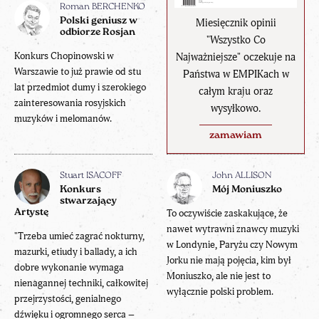
Roman BERCHENKO
Polski geniusz w
Miesięcznik opinii
odbiorze Rosjan
"Wszystko Co
Konkurs Chopinowski w
Najważniejsze" oczekuje na
Warszawie to już prawie od stu
Państwa w EMPIKach w
lat przedmiot dumy i szerokiego
całym kraju oraz
zainteresowania rosyjskich
wysyłkowo.
muzyków i melomanów.
zamawiam
Stuart ISACOFF
John ALLISON
Konkurs
Mój Moniuszko
stwarzający
Artystę
To oczywiście zaskakujące, że
nawet wytrawni znawcy muzyki
"Trzeba umieć zagrać nokturny,
w Londynie, Paryżu czy Nowym
mazurki, etiudy i ballady, a ich
Jorku nie mają pojęcia, kim był
dobre wykonanie wymaga
Moniuszko, ale nie jest to
nienagannej techniki, całkowitej
wyłącznie polski problem.
przejrzystości, genialnego
dźwięku i ogromnego serca –