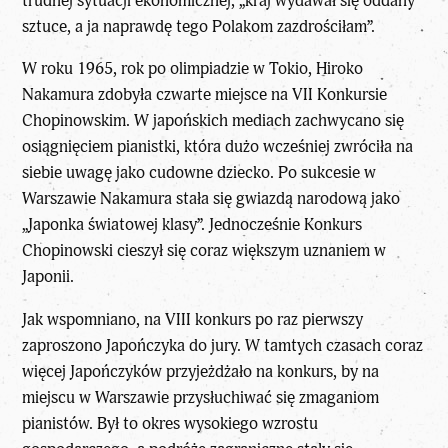
trudnej sytuacji ekonomicznej, „kraj wydawał się oddany
sztuce, a ja naprawdę tego Polakom zazdrościłam”.
W roku 1965, rok po olimpiadzie w Tokio, Hiroko
Nakamura zdobyła czwarte miejsce na VII Konkursie
Chopinowskim. W japońskich mediach zachwycano się
osiągnięciem pianistki, która dużo wcześniej zwróciła na
siebie uwagę jako cudowne dziecko. Po sukcesie w
Warszawie Nakamura stała się gwiazdą narodową jako
„Japonka światowej klasy”. Jednocześnie Konkurs
Chopinowski cieszył się coraz większym uznaniem w
Japonii.
Jak wspomniano, na VIII konkurs po raz pierwszy
zaproszono Japończyka do jury. W tamtych czasach coraz
więcej Japończyków przyjeżdżało na konkurs, by na
miejscu w Warszawie przysłuchiwać się zmaganiom
pianistów. Był to okres wysokiego wzrostu