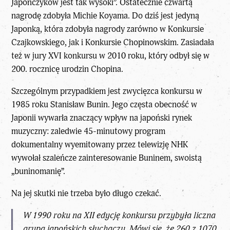
Japończyków jest tak wysoki”. Ostatecznie czwartą
nagrodę zdobyła Michie Koyama. Do dziś jest jedyną
Japonką, która zdobyła nagrody zarówno w Konkursie
Czajkowskiego, jak i Konkursie Chopinowskim. Zasiadała
też w jury XVI konkursu w 2010 roku, który odbył się w
200. rocznicę urodzin Chopina.
Szczególnym przypadkiem jest zwycięzca konkursu w
1985 roku Stanisław Bunin. Jego częsta obecność w
Japonii wywarła znaczący wpływ na japoński rynek
muzyczny: zaledwie 45-minutowy program
dokumentalny wyemitowany przez telewizję NHK
wywołał szaleńcze zainteresowanie Buninem, swoistą
„buninomanię”.
Na jej skutki nie trzeba było długo czekać.
W 1990 roku na XII edycję konkursu przybyła liczna
grupa japońskich słuchaczy. Mówi się, że 260 z 1070