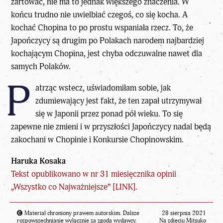
żartować, nie ma to jednak większego znaczenia. W
końcu trudno nie uwielbiać czegoś, co się kocha. A
kochać Chopina to po prostu wspaniała rzecz. To, że
Japończycy są drugim po Polakach narodem najbardziej
kochającym Chopina, jest chyba odczuwalne nawet dla
samych Polaków.
P
atrząc wstecz, uświadomiłam sobie, jak
zdumiewający jest fakt, że ten zapał utrzymywał
się w Japonii przez ponad pół wieku. To się
zapewne nie zmieni i w przyszłości Japończycy nadal będą
zakochani w Chopinie i Konkursie Chopinowskim.
Haruka Kosaka
Tekst opublikowano w nr 31 miesięcznika opinii
„Wszystko co Najważniejsze” [
LINK
].
Materiał chroniony prawem autorskim. Dalsze
28 sierpnia 2021
rozpowszechnianie wyłącznie za zgodą wydawcy.
Na zdjęciu Mitsuko