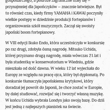
gospodarczego, a podróże zagraniczne stały się –
przynajmniej dla Japończyków – znacznie łatwiejsze. Był
to również czas, kiedy firmy YAMAHA i KAWAI poczyniły
wielkie postępy w dziedzinie produkcji fortepianów i
organizowania szkół muzycznych. Zaczął się swoisty
japoński boom fortepianowy.
W VIII edycji Ikuko Endo, która uczestniczyła w konkursie
po raz drugi, zdobyła ósmą nagrodę. Mitsuko Uchida,
której przyznano drugą nagrodę, miała wówczas 21 lat i
była studentką w konserwatorium w Wiedniu, gdzie
mieszkała od dość dawna. W wieku 12 lat wyjechała do
Europy ze względu na pracę ojca, który był dyplomatą. Po
konkursie tłumaczyła japońskiemu krytykowi, który
doradzał jej powrót do Japonii, że chce zostać w Europie,
by dalej studiować, rozwijać się i tworzyć własną muzykę.
W końcu Uchida wybrała Londyn jako swoją bazę. Do dziś
jest jedną z najlepszych pianistek na świecie.