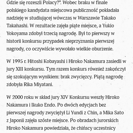
Gdzie się rozeszli Polacy?”. Wobec braku w finale
polskiego kandydata miejscowa publiczność pokładała
nadzieję w studiującej wówczas w Warszawie Takako
Takahashi. W rezultacie zajęła piąte miejsce, a Yukio
Yokoyama zdobył trzecią nagrodę. Był to pierwszy w
historii konkursu przypadek nieprzyznania pierwszej
nagrody, co oczywiście wywołało wielkie oburzenie.
W 1995 r. Hitoshi Kobayashi i Hiroko Nakamura zasiedli w
jury XIII konkursu. Tym razem konkurs również zakończył
się szokującym wynikiem: brak zwycięzcy. Piątą nagrodę
zdobyła Rika Miyatani.
W 2000 roku w skład jury XIV Konkursu weszły Hiroko
Nakamura i Ikuko Endo. Po dwóch edycjach bez
pierwszej nagrody zwyciężył Li Yundi z Chin, a Mika Sato
z Japonii zajęła szóste miejsce. Po obradach jurorskich
Hiroko Nakamura powiedziała, że chińscy uczestnicy