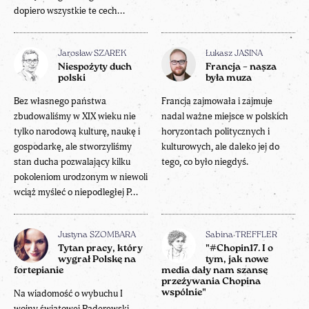
dopiero wszystkie te cech...
Jarosław SZAREK
Łukasz JASINA
Niespożyty duch
Francja – nasza
polski
była muza
Bez własnego państwa
Francja zajmowała i zajmuje
zbudowaliśmy w XIX wieku nie
nadal ważne miejsce w polskich
tylko narodową kulturę, naukę i
horyzontach politycznych i
gospodarkę, ale stworzyliśmy
kulturowych, ale daleko jej do
stan ducha pozwalający kilku
tego, co było niegdyś.
pokoleniom urodzonym w niewoli
wciąż myśleć o niepodległej P...
Justyna SZOMBARA
Sabina TREFFLER
Tytan pracy, który
"#Chopin17. I o
wygrał Polskę na
tym, jak nowe
fortepianie
media dały nam szansę
przeżywania Chopina
Na wiadomość o wybuchu I
wspólnie"
wojny światowej Paderewski