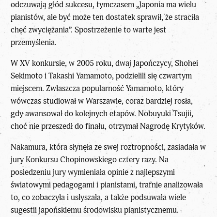
odczuwają głód sukcesu, tymczasem „Japonia ma wielu
pianistów, ale być może ten dostatek sprawił, że straciła
chęć zwyciężania”. Spostrzeżenie to warte jest
przemyślenia.
W XV konkursie, w 2005 roku, dwaj Japończycy, Shohei
Sekimoto i Takashi Yamamoto, podzielili się czwartym
miejscem. Zwłaszcza popularność Yamamoto, który
wówczas studiował w Warszawie, coraz bardziej rosła,
gdy awansował do kolejnych etapów. Nobuyuki Tsujii,
choć nie przeszedł do finału, otrzymał Nagrodę Krytyków.
Nakamura, która słynęła ze swej roztropności, zasiadała w
jury Konkursu Chopinowskiego cztery razy. Na
posiedzeniu jury wymieniała opinie z najlepszymi
światowymi pedagogami i pianistami, trafnie analizowała
to, co zobaczyła i usłyszała, a także podsuwała wiele
sugestii japońskiemu środowisku pianistycznemu.