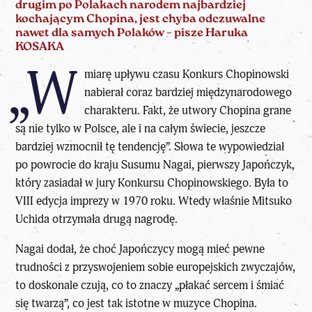
drugim po Polakach narodem najbardziej
kochającym Chopina, jest chyba odczuwalne
nawet dla samych Polaków – pisze Haruka
KOSAKA
„W
miarę upływu czasu Konkurs Chopinowski
nabierał coraz bardziej międzynarodowego
charakteru. Fakt, że utwory Chopina grane
są nie tylko w Polsce, ale i na całym świecie, jeszcze
bardziej wzmocnił tę tendencję”. Słowa te wypowiedział
po powrocie do kraju Susumu Nagai, pierwszy Japończyk,
który zasiadał w jury Konkursu Chopinowskiego. Była to
VIII edycja imprezy w 1970 roku. Wtedy właśnie Mitsuko
Uchida otrzymała drugą nagrodę.
Nagai dodał, że choć Japończycy mogą mieć pewne
trudności z przyswojeniem sobie europejskich zwyczajów,
to doskonale czują, co to znaczy „płakać sercem i śmiać
się twarzą”, co jest tak istotne w muzyce Chopina.