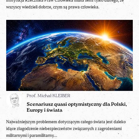
Instytucja Rzecznika Praw Człowieka miała sens tylko dlatego, że
wszyscy wiedzieli dobrze, czym są prawa człowieka.
Prof. Michał KLEIBER
Scenariusz quasi optymistyczny dla Polski,
Europy i świata
Najważniejszym problemem dotyczącym całego świata jest daleko
idące złagodzenie niebezpieczeństw związanych z zagrożeniami
militarnymi i paramilitarny...