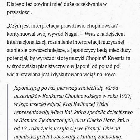
Dlatego też powinni mieć duże oczekiwania w
przyszłości.
„Czym jest interpretacja prawdziwie chopinowska? –
kontynuował swój wywód Nagai. – Wraz z nadejściem
internacjonalizacji rozumienie interpretacji muzycznej
stanie się powszechniejsze, a Japończycy będą mieć duży
potencjał, by wyrażać istotę muzyki Chopina”. Kwestia ta
w środowisku pianistycznym w Japonii od ponad pół
wieku stawiana jest i dyskutowana wciąż na nowo.
Japończycy po raz pierwszy znaleźli się wśród
uczestników Konkursu Chopinowskiego w roku 1937,
w jego trzeciej edycji. Kraj Kwitnącej Wiśni
reprezentowały Miwa Kai, która spędziła dzieciństwo
w Stanach Zjednoczonych, oraz Chieko Hara, która
od 13. roku życia uczyła się we Francji. Obie od
najmłodszych lat obcowały z kulturą zachodnią.