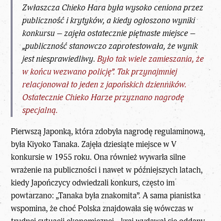
Zwłaszcza Chieko Hara była wysoko ceniona przez
publiczność i krytyków, a kiedy ogłoszono wyniki
konkursu – zajęła ostatecznie piętnaste miejsce –
„publiczność stanowczo zaprotestowała, że wynik
jest niesprawiedliwy.
Było tak wiele zamieszania, że
w końcu wezwano policję”. Tak przynajmniej
relacjonował to jeden z japońskich dzienników.
Ostatecznie Chieko Harze przyznano nagrodę
specjalną.
Pierwszą Japonką, która zdobyła nagrodę regulaminową,
była Kiyoko Tanaka. Zajęła dziesiąte miejsce w V
konkursie w 1955 roku. Ona również wywarła silne
wrażenie na publiczności i nawet w późniejszych latach,
kiedy Japończycy odwiedzali konkurs, często im
powtarzano: „Tanaka była znakomita”. A sama pianistka
wspomina, że choć Polska znajdowała się wówczas w