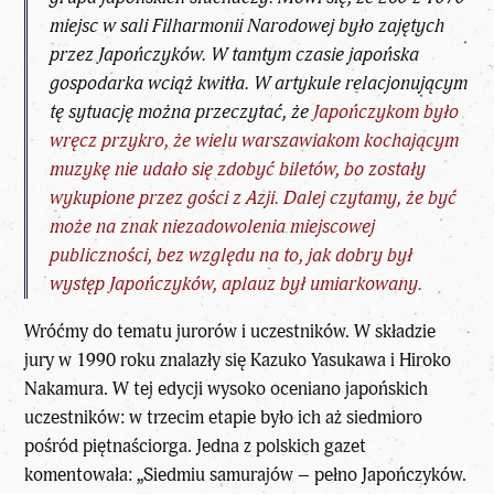
miejsc w sali Filharmonii Narodowej było zajętych
przez Japończyków. W tamtym czasie japońska
gospodarka wciąż kwitła. W artykule relacjonującym
tę sytuację można przeczytać, że
Japończykom było
wręcz przykro, że wielu warszawiakom kochającym
muzykę nie udało się zdobyć biletów, bo zostały
wykupione przez gości z Azji. Dalej czytamy, że być
może na znak niezadowolenia miejscowej
publiczności, bez względu na to, jak dobry był
występ Japończyków, aplauz był umiarkowany.
Wróćmy do tematu jurorów i uczestników. W składzie
jury w 1990 roku znalazły się Kazuko Yasukawa i Hiroko
Nakamura. W tej edycji wysoko oceniano japońskich
uczestników: w trzecim etapie było ich aż siedmioro
pośród piętnaściorga. Jedna z polskich gazet
komentowała: „Siedmiu samurajów – pełno Japończyków.