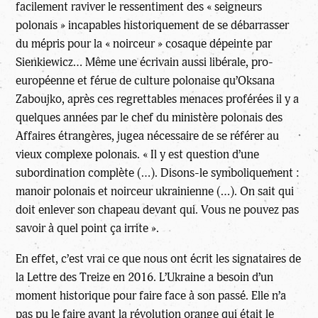
facilement raviver le ressentiment des « seigneurs
polonais » incapables historiquement de se débarrasser
du mépris pour la « noirceur » cosaque dépeinte par
Sienkiewicz… Même une écrivain aussi libérale, pro-
européenne et férue de culture polonaise qu’Oksana
Zaboujko, après ces regrettables menaces proférées il y a
quelques années par le chef du ministère polonais des
Affaires étrangères, jugea nécessaire de se référer au
vieux complexe polonais. « Il y est question d’une
subordination complète (…). Disons-le symboliquement :
manoir polonais et noirceur ukrainienne (…). On sait qui
doit enlever son chapeau devant qui. Vous ne pouvez pas
savoir à quel point ça irrite ».
En effet, c’est vrai ce que nous ont écrit les signataires de
la Lettre des Treize en 2016. L’Ukraine a besoin d’un
moment historique pour faire face à son passé. Elle n’a
pas pu le faire avant la révolution orange qui était le