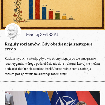
Maciej ŚWIRSKI
Reguły rozłamów. Gdy obediencja zastępuje
credo
Rozłam wybucha wtedy, gdy dwie strony sięgają po to samo prawo
rozstrzygania, którego podzielić się nie da; struktura, której nie można
podzielić, dubluje się zamiast dzielić. Koszt rośnie sam z siebie, a
różnica poglądów nie musi rosnąć razem z nim.