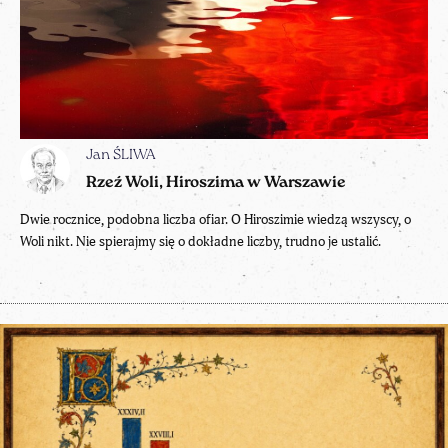
Jan ŚLIWA
Rzeź Woli, Hiroszima w Warszawie
Dwie rocznice, podobna liczba ofiar. O Hiroszimie wiedzą wszyscy, o
Woli nikt. Nie spierajmy się o dokładne liczby, trudno je ustalić.