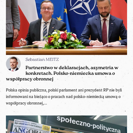
Sebastian MEITZ
Partnerstwo w deklaracjach, asymetria w
konkretach. Polsko-niemiecka umowa o
współpracy obronnej
Polska opinia publiczna, polski parlament ani prezydent RP nie byli
informowani na bieżąco o pracach nad polsko-niemiecką umową o
współpracy obronnej,...