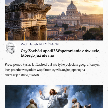
Prof. Jacek KORONACKI
Czy Zachód upadł? Wspomnienie o świecie,
którego już nie ma
Przez ponad tysiąc lat Zachód był nie tylko pojęciem geograficznym,
lecz przede wszystkim wspólnotą cywilizacyjną opartą na
chrześcijaństwie, filozofi...