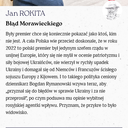
Jan ROKITA
Błąd Morawieckiego
Były premier chce się koniecznie pokazać jako ktoś, kim
nie jest. A cała Polska wie przecież doskonale, że w roku
2022 to polski premier był jedynym szefem rządu w
unijnej Europie, który się nie mylił w ocenie patriotyzmu i
siły bojowej Ukraińców, nie wierzył w rychły upadek
Ukrainy i domagał się od Niemców i Francuzów ścisłego
sojuszu Europy z Kijowem. I to takiego polityka ceniony
dziennikarz Bogdan Rymanowski wzywa teraz, aby
„przyznał się do błędów w sprawie Ukrainy i za nie
przeprosił”, po czym podsuwa mu opinie wybitnej
rosyjskiej agentki wpływu. Przyznam, że przykre to było
widowisko.