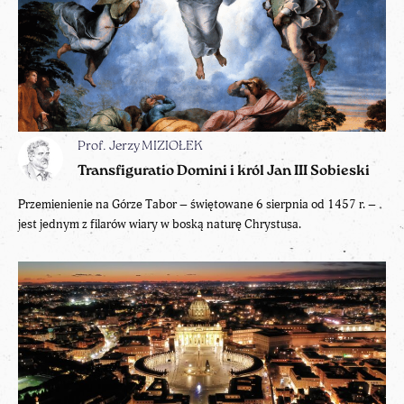
Prof. Jerzy MIZIOŁEK
Transfiguratio Domini i król Jan III Sobieski
Przemienienie na Górze Tabor – świętowane 6 sierpnia od 1457 r. –
jest jednym z filarów wiary w boską naturę Chrystusa.