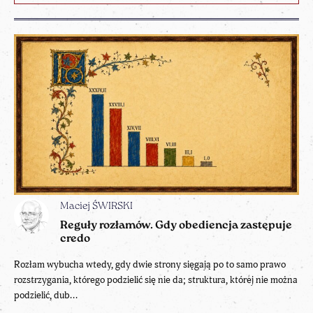
Maciej ŚWIRSKI
Reguły rozłamów. Gdy obediencja zastępuje
credo
Rozłam wybucha wtedy, gdy dwie strony sięgają po to samo prawo
rozstrzygania, którego podzielić się nie da; struktura, której nie można
podzielić, dub...