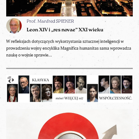
Prof. Manfred SPIEKER
Leon XIV i „res novae” XXI wieku
W refleksjach dotyczących wykorzystania sztucznej inteligencji w
prowadzeniu wojny encyklika Magnifica humanitas sama wprowadza
naukę o wojnie sprawie...