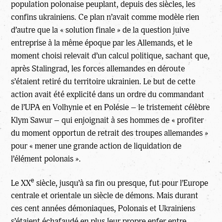
population polonaise peuplant, depuis des siècles, les
confins ukrainiens. Ce plan n’avait comme modèle rien
d’autre que la « solution finale » de la question juive
entreprise à la même époque par les Allemands, et le
moment choisi relevait d’un calcul politique, sachant que,
après Stalingrad, les forces allemandes en déroute
s’étaient retiré du territoire ukrainien. Le but de cette
action avait été explicité dans un ordre du commandant
de l’UPA en Volhynie et en Polésie – le tristement célèbre
Klym Sawur – qui enjoignait à ses hommes de « profiter
du moment opportun de retrait des troupes allemandes »
pour « mener une grande action de liquidation de
l’élément polonais ».
e
Le XX
siècle, jusqu’à sa fin ou presque, fut pour l’Europe
centrale et orientale un siècle de démons. Mais durant
ces cent années démoniaques, Polonais et Ukrainiens
s’étaient échafaudé en plus leur propre enfer entre