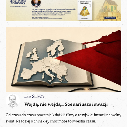
Jan ŚLIWA
Wejdą, nie wejdą… Scenariusze inwazji
Od czasu do czasu powstają książki i filmy o rosyjskiej inwazji na wolny
świat. Rzadziej o chińskiej, choć może to kwestia czasu.