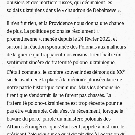
obusiers et des mortiers russes, qui décimaient les
soldats ukrainiens dans le « chaudron de Debaltseve ».
Il n’en fut rien, et la Providence nous donna une chance
de plus. La politique polonaise résolument «
prométhéenne », menée depuis le 24 février 2022, et
surtout la réaction spontanée des Polonais aux malheurs
de la guerre qui frappaient nos voisins, firent naître un
sentiment sincère de fraternité polono-ukrainienne.
e
C’était comme si le sombre souvenir des démons du XX
siècle avait cédé la place à la mémoire pluriséculaire de
notre patrie historique commune. Mais les démons ne
firent que s’endormir, ils ne furent pas chassés. La
fraternité polono-ukrainienne est trop récente pour ne
pas être vulnérable. Cela s’est vu récemment, lorsque la
bavure du porte-parole du ministère polonais des
Affaires étrangères, qui s’était senti appelé à instruire le
président Zelensky sur ce qu’il devait dire à l’occasion du