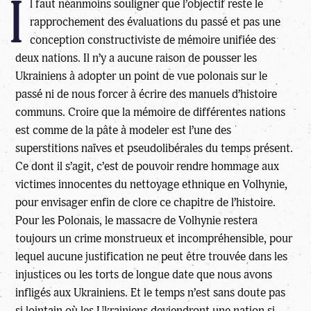
I
l faut néanmoins souligner que l’objectif reste le
rapprochement des évaluations du passé et pas une
conception constructiviste de mémoire unifiée des
deux nations. Il n’y a aucune raison de pousser les
Ukrainiens à adopter un point de vue polonais sur le
passé ni de nous forcer à écrire des manuels d’histoire
communs. Croire que la mémoire de différentes nations
est comme de la pâte à modeler est l’une des
superstitions naïves et pseudolibérales du temps présent.
Ce dont il s’agit, c’est de pouvoir rendre hommage aux
victimes innocentes du nettoyage ethnique en Volhynie,
pour envisager enfin de clore ce chapitre de l’histoire.
Pour les Polonais, le massacre de Volhynie restera
toujours un crime monstrueux et incompréhensible, pour
lequel aucune justification ne peut être trouvée dans les
injustices ou les torts de longue date que nous avons
infligés aux Ukrainiens. Et le temps n’est sans doute pas
si lointain où les Ukrainiens deviendront une nation si