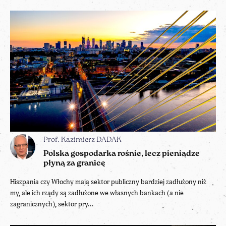
Prof. Kazimierz DADAK
Polska gospodarka rośnie, lecz pieniądze
płyną za granicę
Hiszpania czy Włochy mają sektor publiczny bardziej zadłużony niż
my, ale ich rządy są zadłużone we własnych bankach (a nie
zagranicznych), sektor pry...