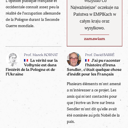
"Wszystko Co
L’opinion publique française et
occidentale connait assez peu la
Najważniejsze" oczekuje na
réalité de l’occupation allemande
Państwa w EMPIKach w
de la Pologne durant la Seconde
całym kraju oraz
Guerre mondiale.
wysyłkowo.
zamawiam
Prof. Marek KORNAT
Prof. David BARRÉ
La vérité sur la
J'ai pu raconter
Volhynie est dans
l'histoire d'Irena
l'intérêt de la Pologne et de
Sendler, c'était quelque chose
l'Ukraine
d'inédit pour les Français
Plusieurs éléments m'ont amené
a m'intéresser a ce projet. Les
amis qui m'ont contactés pour
que j'écrive un livre sur Irena
Sendler m'ont dit qu'elle avait
été nominée au prix Nobel de la
paix.