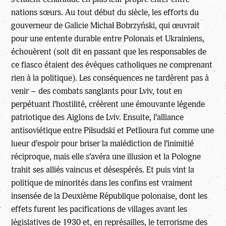
nations sœurs. Au tout début du siècle, les efforts du
gouverneur de Galicie Michał Bobrzyński, qui œuvrait
pour une entente durable entre Polonais et Ukrainiens,
échouèrent (soit dit en passant que les responsables de
ce fiasco étaient des évêques catholiques ne comprenant
rien à la politique). Les conséquences ne tardèrent pas à
venir – des combats sanglants pour Lviv, tout en
perpétuant l’hostilité, créèrent une émouvante légende
patriotique des Aiglons de Lviv. Ensuite, l’alliance
antisoviétique entre Piłsudski et Petlioura fut comme une
lueur d’espoir pour briser la malédiction de l’inimitié
réciproque, mais elle s’avéra une illusion et la Pologne
trahit ses alliés vaincus et désespérés. Et puis vint la
politique de minorités dans les confins est vraiment
insensée de la Deuxième République polonaise, dont les
effets furent les pacifications de villages avant les
législatives de 1930 et, en représailles, le terrorisme des