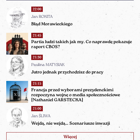
22:00
Jan ROKITA
Błąd Morawieckiego
21:45
Partia ludzi takich jak my. Co naprawdę pokazuje
raport CBOS?
21:30
Paulina MATYSIAK
Jutro jednak przychodzisz do pracy
21:15
Francja przed wyborami prezydenckimi
rozpoczyna wojnę o media społecznościowe
[Nathaniel GARSTECKA]
21:00
Jan ŚLIWA
Wejdą, nie wejdą… Scenariusze inwazji
Więcej