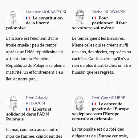
Mateusz MORAWIECKI
Michał KŁOSOWSKI
La constitution
Pour
de la liberté
pardonner, il faut
polonaise
se vaincre soi-même
L'histoire est l’élément d'une
Le temps guérit les blessures.
ironie cruelle : peu de temps
Même celles qui se créent au fil
après que l'idée républicaine ait
des ans, des siècles, exposées ou
atteint dans la Première
cachées. Car il s'avère qu'il n'y a
République de Pologne sa pleine
rien de plus durable chez un être
maturité, un effondrement a eu
humain que les regrets.
lieu et notre pat...
Prof. Arkady
Prof. Guy MILLIÈRE
RZEGOCKI
Le centre de
gravité de l'Europe
Liberté et
se déplace vers l'Europe
solidarité dans l'ADN
centrale et orientale
Polonais
La rationalité est du côté des
En mai, comme à aucun autre
dirigeants de l'Europe centrale,
mois de l’année, coïncident des