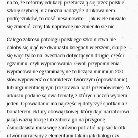
na to, że reformy edukacji przetaczają się przez polskie
szkoły szybciej, niż można nadążyć z drukowaniem
podręczników, to dość niesamowite – jak wiele musiało
się zmienić, żeby tak naprawdę nie zmieniło się nic.
Całego zakresu patologii polskiego szkolnictwa nie
dałoby się ująć we dwunastu księgach wierszem, skupię
się więc tylko na kwestiach dotyczących drugiej części
egzaminu, czyli wypracowania. Gwoli przypomnienia:
wypracowanie
egzaminacyjne
to licząca minimum 200
słów wypowiedź o charakterze twórczym (opowiadanie)
lub argumentacyjnym (rozprawka bądź przemówienie). W
arkuszu podane są dwa tematy, z których uczeń wybiera
jeden. Opowiadanie ma najczęściej dotyczyć spotkania z
bohaterem lektury obowiązkowej, który daje narratorowi
jakąś ważną lekcję lub zabiera go na przygodę –
ósmoklasista musi więc zarówno potrafić napisać krótki
utwór narracyjny z elementami takimi jak dialogi czy