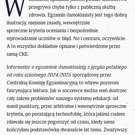
W
przegrywa chyba tylko z publiczną służbą
zdrowia. Egzamin ósmoklasisty jest tego dobrą
ilustracją: niejasne zasady, wewnętrznie
sprzeczne
kryteria oceniania
i bezpośrednie
wprowadzanie uczniów w błąd. No i cenzura, oczywiście.
A to wszystko dokładnie opisane i potwierdzone przez
samą CKE.
I
nformator o egzaminie ósmoklasisty z języka polskiego
od roku szkolnego 2024/2025
sporządzony przez
Centralną Komisję
Egzaminacyjną
to wbrew pozorom
fascynująca lektura. Jak w soczewce można weń dostrzec
cały zakres problemów naszego systemu edukacji: od
manii punktozy, przez arbitralne i wewnętrznie sprzeczne
kryteria, po porażającą technofobię, która jakimś cudem
zdawała się jeszcze pogorszyć od czasu, kiedy sama
kończyłam podstawówkę dwanaście lat temu. Zważywszy