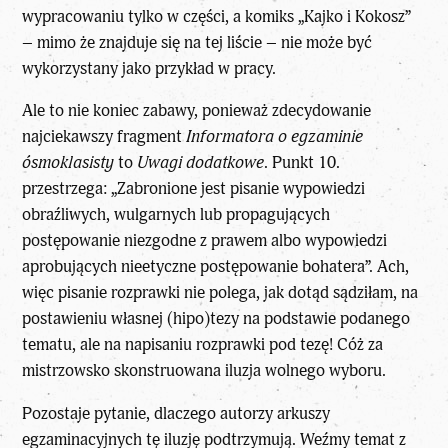
wypracowaniu tylko w części, a komiks „Kajko i Kokosz”
– mimo że znajduje się na tej liście – nie może być
wykorzystany jako przykład w pracy.
Ale to nie koniec zabawy, ponieważ zdecydowanie
najciekawszy fragment
Informatora o egzaminie
ósmoklasisty
to
Uwagi dodatkowe
. Punkt 10.
przestrzega: „Zabronione jest pisanie wypowiedzi
obraźliwych, wulgarnych lub propagujących
postępowanie niezgodne z prawem albo wypowiedzi
aprobujących nieetyczne postępowanie bohatera”. Ach,
więc pisanie
rozprawki
nie polega, jak dotąd sądziłam, na
postawieniu własnej (hipo)tezy na podstawie podanego
tematu, ale na napisaniu rozprawki pod tezę! Cóż za
mistrzowsko skonstruowana iluzja wolnego wyboru.
Pozostaje pytanie, dlaczego autorzy arkuszy
egzaminacyjnych tę iluzję podtrzymują. Weźmy temat z