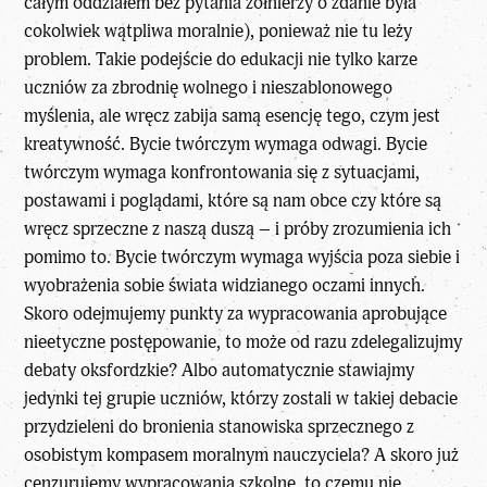
całym oddziałem bez pytania żołnierzy o zdanie była
cokolwiek wątpliwa moralnie), ponieważ nie tu leży
problem. Takie podejście do
edukacji
nie tylko karze
uczniów za zbrodnię wolnego i nieszablonowego
myślenia, ale wręcz zabija samą esencję tego, czym jest
kreatywność. Bycie twórczym wymaga odwagi. Bycie
twórczym wymaga konfrontowania się z sytuacjami,
postawami i poglądami, które są nam obce czy które są
wręcz sprzeczne z naszą duszą – i próby zrozumienia ich
pomimo to. Bycie twórczym wymaga wyjścia poza siebie i
wyobrażenia sobie świata widzianego oczami innych.
Skoro odejmujemy punkty za wypracowania aprobujące
nieetyczne postępowanie, to może od razu zdelegalizujmy
debaty oksfordzkie? Albo automatycznie stawiajmy
jedynki tej grupie uczniów, którzy zostali w takiej debacie
przydzieleni do bronienia stanowiska sprzecznego z
osobistym kompasem moralnym nauczyciela? A skoro już
cenzurujemy wypracowania szkolne, to czemu nie