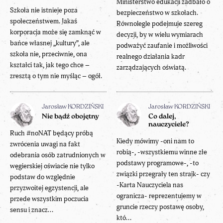
Ministerstwo edukacji zadbało o
Szkoła nie istnieje poza
bezpieczeństwo w szkołach.
społeczeństwem. Jakaś
Równolegle podejmuje szereg
korporacja może się zamknąć w
decyzji, by w wielu wymiarach
bańce własnej „kultury”, ale
podważyć zaufanie i możliwości
szkoła nie, przeciwnie, ona
realnego działania kadr
kształci tak, jak tego chce –
zarządzających oświatą.
zresztą o tym nie myśląc – ogół.
Jarosław KORDZIŃSKI
Jarosław KORDZIŃSKI
Nie bądź obojętny
Co dalej,
nauczyciele?
Ruch #noNAT będący próbą
Kiedy mówimy -oni nam to
zwrócenia uwagi na fakt
robią-, -wszystkiemu winne złe
odebrania osób zatrudnionych w
podstawy programowe-, -to
węgierskiej oświacie nie tylko
związki przegrały ten strajk- czy
podstaw do względnie
-Karta Nauczyciela nas
przyzwoitej egzystencji, ale
ogranicza- reprezentujemy w
przede wszystkim poczucia
gruncie rzeczy postawę osoby,
sensu i znacz...
któ...