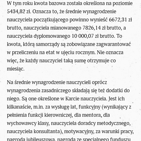
W tym roku kwota bazowa została określona na poziomie
5434,82 zł. Oznacza to, że średnie wynagrodzenie
nauczyciela początkującego powinno wynieść 6672,31 zł
brutto, nauczyciela mianowanego 7826,14 zł brutto, a
nauczyciela dyplomowanego 10 000,07 zł brutto. To
kwota, którą samorządy są zobowiązane zagwarantować
w przeliczeniu na etat w ujęciu rocznym. Nie oznacza
więc, że każdy nauczyciel taką sumę otrzymuje co
miesiąc.
Na średnie wynagrodzenie nauczycieli oprócz
wynagrodzenia zasadniczego składają się też dodatki do
niego. Są one określone w Karcie nauczyciela. Jest ich
kilkanaście, m.in. za wysługę lat, funkcyjny (wynikający z
pełnienia funkcji kierowniczej, dla mentora, dla
wychowawcy klasy, nauczyciela doradcy metodycznego,
nauczyciela konsultanta), motywacyjny, za warunki pracy,
nagroda jubileuszowa, nagroda ze specjalnego funduszu