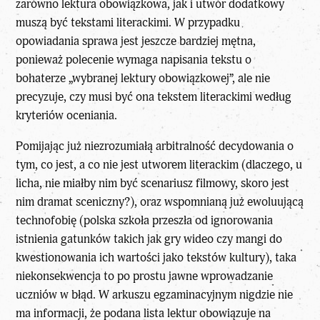
zarówno
lektura
obowiązkowa, jak i utwór dodatkowy
muszą być tekstami literackimi. W przypadku
opowiadania sprawa jest jeszcze bardziej mętna,
ponieważ polecenie wymaga napisania tekstu o
bohaterze „wybranej lektury obowiązkowej”, ale nie
precyzuje, czy musi być ona tekstem literackimi według
kryteriów oceniania.
Pomijając już niezrozumiałą arbitralność decydowania o
tym, co jest, a co nie jest utworem literackim (dlaczego, u
licha, nie miałby nim być scenariusz filmowy, skoro jest
nim dramat sceniczny?), oraz wspomnianą już ewoluującą
technofobię (
polska szkoła
przeszła od ignorowania
istnienia gatunków takich jak gry wideo czy mangi do
kwestionowania ich wartości jako tekstów kultury), taka
niekonsekwencja to po prostu jawne wprowadzanie
uczniów w błąd. W arkuszu egzaminacyjnym nigdzie nie
ma informacji, że podana lista lektur obowiązuje na