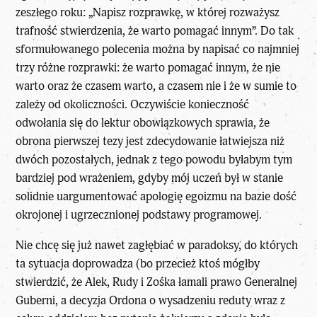
zeszłego roku: „Napisz rozprawkę, w której rozważysz
trafność stwierdzenia, że warto pomagać innym”. Do tak
sformułowanego polecenia można by napisać co najmniej
trzy różne rozprawki: że warto pomagać innym, że nie
warto oraz że czasem warto, a czasem nie i że w sumie to
zależy od okoliczności. Oczywiście konieczność
odwołania się do lektur obowiązkowych sprawia, że
obrona pierwszej tezy jest zdecydowanie łatwiejsza niż
dwóch pozostałych, jednak z tego powodu byłabym tym
bardziej pod wrażeniem, gdyby mój uczeń był w stanie
solidnie uargumentować apologię egoizmu na bazie dość
okrojonej i ugrzecznionej podstawy programowej.
Nie chcę się już nawet zagłębiać w paradoksy, do których
ta sytuacja doprowadza (bo przecież ktoś mógłby
stwierdzić, że Alek, Rudy i Zośka łamali prawo Generalnej
Guberni, a decyzja Ordona o wysadzeniu reduty wraz z