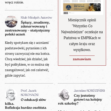
wręcz rośnie.
Klub Młodych Autorów
Miesięcznik opinii
Śpiący, znudzony,
"Wszystko Co
zdenerwowany i
zestresowany – statystyczny
Najważniejsze" oczekuje na
polski uczeń
Państwa w EMPIKach w
Kiedy spotykam się z uczniami
całym kraju oraz
podstawówki, pytaniom z ich
wysyłkowo.
strony zazwyczaj nie ma końca.
Chcą wiedzieć, jak działać, jak
zamawiam
być politykiem, w co można się
zaangażować, jak coś załatwić,
gdzie zapytać.
Prof. Jacek
Jarosław KORDZIŃSKI
KORONACKI
Czy jesteśmy
gotowi na kolejny
O edukacji słów
rok szkolny?
kilka.
Refleksja bardzo osobista