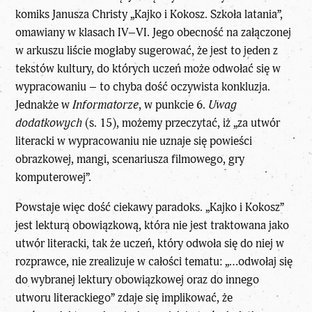
komiks Janusza Christy „Kajko i Kokosz. Szkoła latania”,
omawiany w klasach IV–VI. Jego obecność na załączonej
w arkuszu liście mogłaby sugerować, że jest to jeden z
tekstów kultury, do których uczeń może odwołać się w
wypracowaniu – to chyba dość oczywista konkluzja.
Jednakże w
Informatorze
, w punkcie 6.
Uwag
dodatkowych
(s. 15), możemy przeczytać, iż „za utwór
literacki w
wypracowaniu
nie uznaje się powieści
obrazkowej, mangi, scenariusza filmowego, gry
komputerowej”.
Powstaje więc dość ciekawy paradoks. „Kajko i Kokosz”
jest lekturą obowiązkową, która nie jest traktowana jako
utwór literacki, tak że uczeń, który odwoła się do niej w
rozprawce, nie zrealizuje w całości tematu: „…odwołaj się
do wybranej lektury obowiązkowej oraz do innego
utworu literackiego” zdaje się implikować, że