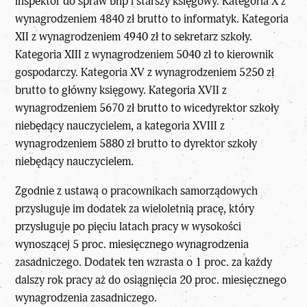
inspektor do spraw bhp i starszy księgowy. Kategoria X z
wynagrodzeniem 4840 zł brutto to informatyk. Kategoria
XII z wynagrodzeniem 4940 zł to sekretarz szkoły.
Kategoria XIII z wynagrodzeniem 5040 zł to kierownik
gospodarczy. Kategoria XV z wynagrodzeniem 5250 zł
brutto to główny księgowy. Kategoria XVII z
wynagrodzeniem 5670 zł brutto to wicedyrektor szkoły
niebędący nauczycielem, a kategoria XVIII z
wynagrodzeniem 5880 zł brutto to dyrektor szkoły
niebędący nauczycielem.
Zgodnie z ustawą o pracownikach samorządowych
przysługuje im dodatek za wieloletnią pracę, który
przysługuje po pięciu latach pracy w wysokości
wynoszącej 5 proc. miesięcznego wynagrodzenia
zasadniczego. Dodatek ten wzrasta o 1 proc. za każdy
dalszy rok pracy aż do osiągnięcia 20 proc. miesięcznego
wynagrodzenia zasadniczego.