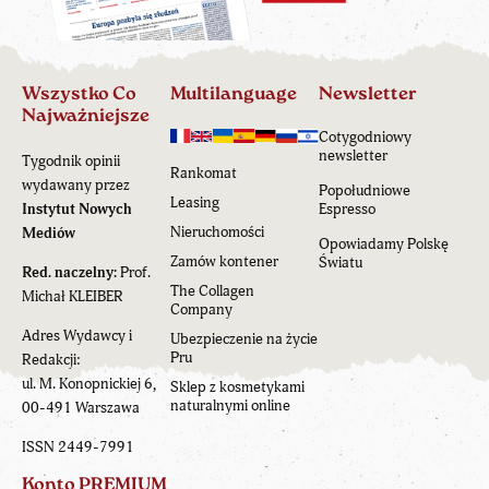
Wszystko Co
Multilanguage
Newsletter
Najważniejsze
Cotygodniowy
newsletter
Tygodnik opinii
Rankomat
wydawany przez
Popołudniowe
Leasing
Instytut Nowych
Espresso
Nieruchomości
Mediów
Opowiadamy Polskę
Zamów kontener
Światu
Red. naczelny:
Prof.
The Collagen
Michał KLEIBER
Company
Adres Wydawcy i
Ubezpieczenie na życie
Pru
Redakcji:
ul. M. Konopnickiej 6,
Sklep z kosmetykami
naturalnymi online
00-491 Warszawa
ISSN 2449-7991
Konto PREMIUM