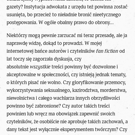
gazety? Instytucja adwokata z urzędu też powinna zostać
usunięta, bo przecież to nieładnie bronić nieetycznego
postępowania. W ogóle obalmy prawo do obrony…
Niektórzy mogą pewnie zarzucać mi teraz przesadę, ale ja
naprawdę widzę, dokąd to prowadzi. W mojej
internetowej bańce autorów i czytelników
fan fiction
od
lat toczy się zagorzała dyskusja, czy
absolutnie
wszystkie
treści powinny być dozwolone i
akceptowalne w społeczności, czy istnieją jednak tematy,
o których pisać nie wolno. Czy gloryfikowanie przemocy,
wykorzystywania seksualnego, kazirodztwa, morderstwa,
niewolnictwa i całego wachlarza innych obrzydliwości
powinno być zabronione? Czy autor takich treści
powinien lub wręcz ma obowiązek zapewnić swoich
czytelników, że osobiście nie aprobuje takich zachowań, a
dany tekst jest wyłącznie eksperymentem twórczym? Czy