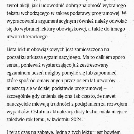
zwrot akcji, jak i udowodnić dobrą znajomość wybranego
tekstu wchodzącego w zakres podstawy programowej. W
wypracowaniu argumentacyjnym również należy odwołać
się do wybranej lektury obowiązkowej, a także do innego
utworu literackiego.
Lista lektur obowiązkowych jest zamieszczona na
początku arkusza egzaminacyjnego. Ma to całkiem sporo
sensu, ponieważ wystarczająco już zestresowany
egzaminem uczeń mógłby pomylić się lub zapomnieć,
które spośród omawianych przez osiem lat utworów
mieszczą się w ścisłej podstawie programowej –
szczególnie gdy zmienia się ona tak często, że nawet
nauczyciele miewają trudności z podążaniem za rozwojem
wypadków. Ostatnia aktualizacja listy
lektur
miała miejsce
zaledwie rok temu, w kwietniu 2024.
I teraz czas na zabawę. Jedną z tych lektur jest bowiem