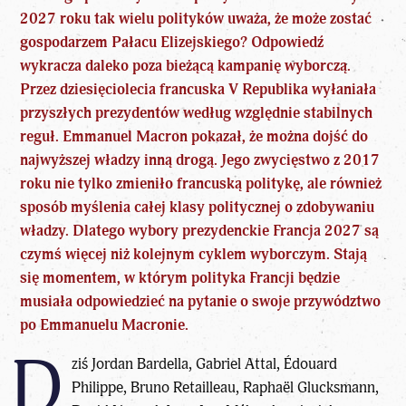
2027 roku
tak wielu polityków uważa, że może zostać
gospodarzem Pałacu Elizejskiego? Odpowiedź
wykracza daleko poza bieżącą kampanię wyborczą.
Przez dziesięciolecia francuska V Republika wyłaniała
przyszłych prezydentów według względnie stabilnych
reguł. Emmanuel Macron pokazał, że można dojść do
najwyższej władzy inną drogą. Jego zwycięstwo z 2017
roku nie tylko zmieniło francuską politykę, ale również
sposób myślenia całej klasy politycznej o zdobywaniu
władzy. Dlatego wybory prezydenckie Francja 2027 są
czymś więcej niż kolejnym cyklem wyborczym. Stają
się momentem, w którym polityka Francji będzie
musiała odpowiedzieć na pytanie o swoje przywództwo
po Emmanuelu Macronie.
D
ziś
Jordan Bardella
, Gabriel Attal, Édouard
Philippe, Bruno Retailleau, Raphaël Glucksmann,