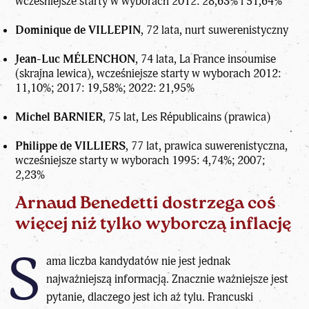
wcześniejsze starty w wyborach 2012: 28,63% i 51,64%
Dominique de VILLEPIN
, 72 lata, nurt suwerenistyczny
Jean-Luc MÉLENCHON
, 74 lata, La France insoumise
(skrajna lewica), wcześniejsze starty w wyborach 2012:
11,10%; 2017: 19,58%; 2022: 21,95%
Michel BARNIER
, 75 lat, Les Républicains (prawica)
Philippe de VILLIERS
, 77 lat, prawica suwerenistyczna,
wcześniejsze starty w wyborach 1995: 4,74%; 2007:
2,23%
Arnaud Benedetti dostrzega coś
więcej niż tylko wyborczą inflację
S
ama liczba kandydatów nie jest jednak
najważniejszą informacją. Znacznie ważniejsze jest
pytanie, dlaczego jest ich aż tylu. Francuski