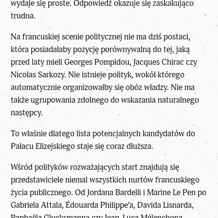
wydaje się proste. Odpowiedź okazuje się zaskakująco
trudna.
Na francuskiej scenie politycznej nie ma dziś postaci,
która posiadałaby pozycję porównywalną do tej, jaką
przed laty mieli Georges Pompidou, Jacques Chirac czy
Nicolas Sarkozy. Nie istnieje polityk, wokół którego
automatycznie organizowałby się obóz władzy. Nie ma
także ugrupowania zdolnego do wskazania naturalnego
następcy.
To właśnie dlatego
lista potencjalnych kandydatów do
Pałacu Elizejskiego
staje się coraz dłuższa.
Wśród polityków rozważających start znajdują się
przedstawiciele niemal wszystkich nurtów francuskiego
życia publicznego. Od Jordana Bardelli i Marine Le Pen po
Gabriela Attala, Édouarda Philippe’a, Davida Lisnarda,
Raphaëla Glucksmanna czy Jean-Luca Mélenchona.