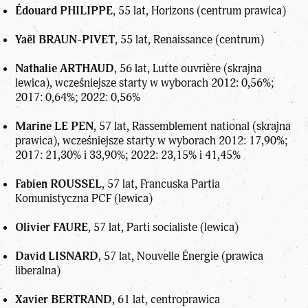
Édouard PHILIPPE
, 55 lat, Horizons (centrum prawica)
Yaël BRAUN-PIVET
, 55 lat, Renaissance (centrum)
Nathalie ARTHAUD
, 56 lat, Lutte ouvrière (skrajna
lewica), wcześniejsze starty w wyborach 2012: 0,56%;
2017: 0,64%; 2022: 0,56%
Marine LE PEN
, 57 lat, Rassemblement national (skrajna
prawica), wcześniejsze starty w wyborach 2012: 17,90%;
2017: 21,30% i 33,90%; 2022: 23,15% i 41,45%
Fabien ROUSSEL
, 57 lat, Francuska Partia
Komunistyczna PCF (lewica)
Olivier FAURE
, 57 lat, Parti socialiste (lewica)
David LISNARD
, 57 lat, Nouvelle Énergie (prawica
liberalna)
Xavier BERTRAND
, 61 lat, centroprawica