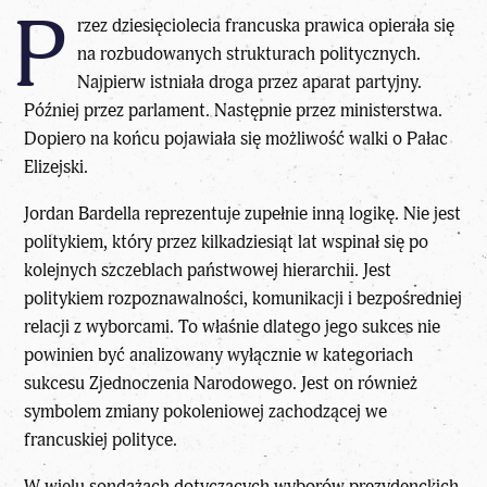
P
rzez dziesięciolecia francuska prawica opierała się
na rozbudowanych strukturach politycznych.
Najpierw istniała droga przez aparat partyjny.
Później przez parlament. Następnie przez ministerstwa.
Dopiero na końcu pojawiała się możliwość walki o Pałac
Elizejski.
Jordan Bardella
reprezentuje zupełnie inną logikę. Nie jest
politykiem, który przez kilkadziesiąt lat wspinał się po
kolejnych szczeblach państwowej hierarchii. Jest
politykiem rozpoznawalności, komunikacji i bezpośredniej
relacji z wyborcami. To właśnie dlatego jego sukces nie
powinien być analizowany wyłącznie w kategoriach
sukcesu Zjednoczenia Narodowego. Jest on również
symbolem zmiany pokoleniowej zachodzącej we
francuskiej polityce.
W wielu sondażach dotyczących wyborów prezydenckich