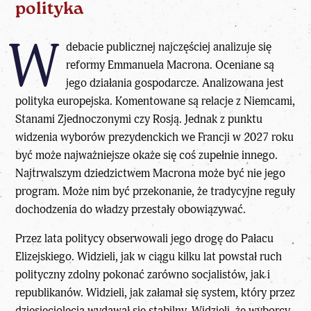
polityka
W
debacie publicznej najczęściej analizuje się
reformy Emmanuela Macrona. Oceniane są
jego działania gospodarcze. Analizowana jest
polityka europejska. Komentowane są relacje z Niemcami,
Stanami Zjednoczonymi czy Rosją. Jednak z punktu
widzenia wyborów prezydenckich we Francji w 2027 roku
być może najważniejsze okaże się coś zupełnie innego.
Najtrwalszym dziedzictwem Macrona może być nie jego
program. Może nim być przekonanie, że tradycyjne reguły
dochodzenia do władzy przestały obowiązywać.
Przez lata politycy obserwowali jego drogę do Pałacu
Elizejskiego. Widzieli, jak w ciągu kilku lat powstał ruch
polityczny zdolny pokonać zarówno socjalistów, jak i
republikanów. Widzieli, jak załamał się system, który przez
dziesięciolecia wydawał się stabilny. Widzieli, że wyborcy