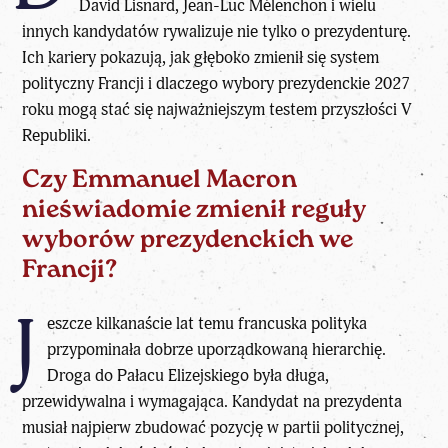
David Lisnard,
Jean-Luc Mélenchon
i wielu
innych kandydatów rywalizuje nie tylko o prezydenturę.
Ich kariery pokazują, jak głęboko zmienił się system
polityczny Francji i dlaczego
wybory prezydenckie 2027
roku
mogą stać się najważniejszym testem przyszłości V
Republiki.
Czy Emmanuel Macron
nieświadomie zmienił reguły
wyborów prezydenckich we
Francji?
J
eszcze kilkanaście lat temu francuska polityka
przypominała dobrze uporządkowaną hierarchię.
Droga do Pałacu Elizejskiego była długa,
przewidywalna i wymagająca. Kandydat na prezydenta
musiał najpierw zbudować pozycję w partii politycznej,