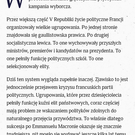
kampania wyborcza.
Przez większą część V Republiki życie polityczne Francji
organizowały wielkie ugrupowania. Po jednej stronie
znajdowała się gaullistowska prawica. Po drugiej
socjalistyczna lewica. To one wychowywały przyszłych
ministrów, premierów i kandydatów na prezydenta. To
one pełniły funkcję politycznych szkół. To one
selekcjonowały elity.
Dziś ten system wygląda zupełnie inaczej. Zjawisko to jest
jednocześnie przejawem kryzysu francuskich partii
politycznych. Ugrupowania, które przez dziesięciolecia
pełniły funkcję kuźni elit państwowych, coraz częściej
mają problem ze wskazaniem polityków zdolnych do
naturalnego przejęcia przywództwa. To właśnie dlatego
sukcesja po Emmanuelu Macronie
okazuje się znacznie
trudniejsza, niż mogło się wydawać jeszcze kilka lat temu.