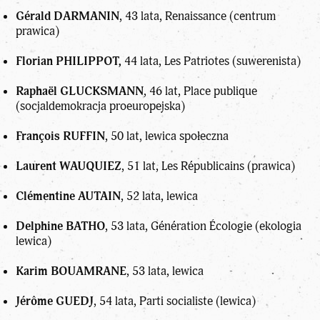
Gérald DARMANIN
, 43 lata, Renaissance (centrum
prawica)
Florian PHILIPPOT,
44 lata, Les Patriotes (suwerenista)
Raphaël GLUCKSMANN
, 46 lat, Place publique
(socjaldemokracja proeuropejska)
François RUFFIN
, 50 lat, lewica społeczna
Laurent WAUQUIEZ
, 51 lat, Les Républicains (prawica)
Clémentine AUTAIN
, 52 lata, lewica
Delphine BATHO
, 53 lata, Génération Écologie (ekologia
lewica)
Karim BOUAMRANE
, 53 lata, lewica
Jérôme GUEDJ
, 54 lata, Parti socialiste (lewica)