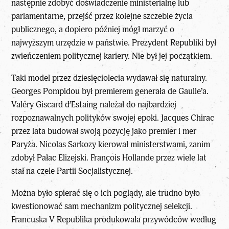
następnie zdobyć doświadczenie ministerialne lub
parlamentarne, przejść przez kolejne szczeble życia
publicznego, a dopiero później mógł marzyć o
najwyższym urzędzie w państwie. Prezydent Republiki był
zwieńczeniem politycznej kariery. Nie był jej początkiem.
Taki model przez dziesięciolecia wydawał się naturalny.
Georges Pompidou był premierem generała de Gaulle’a.
Valéry Giscard d’Estaing
należał do najbardziej
rozpoznawalnych polityków swojej epoki. Jacques Chirac
przez lata budował swoją pozycję jako premier i mer
Paryża.
Nicolas Sarkozy
kierował ministerstwami, zanim
zdobył Pałac Elizejski. François Hollande przez wiele lat
stał na czele Partii Socjalistycznej.
Można było spierać się o ich poglądy, ale trudno było
kwestionować sam mechanizm politycznej selekcji.
Francuska
V Republika
produkowała przywódców według