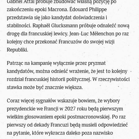
Gabriel Attal próbuje zbudować własną pozycję po
zakończeniu epoki Macrona. Édouard Philippe
przedstawia się jako kandydat doświadczenia i
stabilności. Raphaël Glucksmann próbuje odnaleźć nową
drogę dla francuskiej lewicy. Jean-Luc Mélenchon po raz
kolejny chce przekonać Francuzów do swojej wizji
Republiki.
Patrząc na kampanię wyłącznie przez pryzmat
kandydatów, można odnieść wrażenie, że jest to kolejny
rozdział francuskiej historii politycznej. W rzeczywistości
stawka może być znacznie większa.
Coraz więcej sygnałów wskazuje bowiem, że wybory
prezydenckie we Francji w 2027 roku będą pierwszym
wielkim głosowaniem epoki postmacronowskiej. Po raz
pierwszy od dekady Francuzi będą musieli odpowiedzieć
na pytanie, które wykracza daleko poza nazwisko