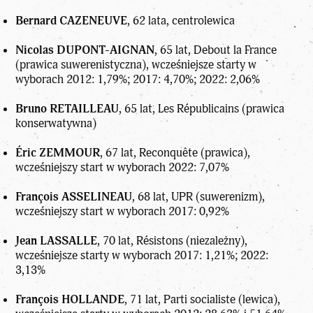
Bernard CAZENEUVE
, 62 lata, centrolewica
Nicolas DUPONT-AIGNAN
, 65 lat, Debout la France
(prawica suwerenistyczna), wcześniejsze starty w
wyborach 2012: 1,79%; 2017: 4,70%; 2022: 2,06%
Bruno RETAILLEAU
, 65 lat, Les Républicains (prawica
konserwatywna)
Éric ZEMMOUR
, 67 lat, Reconquête (prawica),
wcześniejszy start w wyborach 2022: 7,07%
François ASSELINEAU
, 68 lat, UPR (suwerenizm),
wcześniejszy start w wyborach 2017: 0,92%
Jean LASSALLE
, 70 lat, Résistons (niezależny),
wcześniejsze starty w wyborach 2017: 1,21%; 2022:
3,13%
François HOLLANDE
, 71 lat, Parti socialiste (lewica),