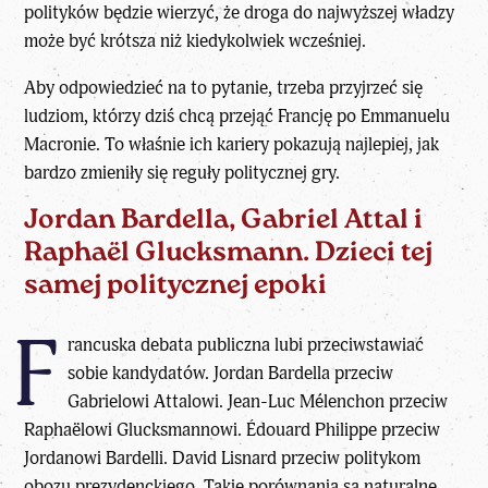
polityków będzie wierzyć, że droga do najwyższej władzy
może być krótsza niż kiedykolwiek wcześniej.
Aby odpowiedzieć na to pytanie, trzeba przyjrzeć się
ludziom, którzy dziś chcą
przejąć Francję po Emmanuelu
Macronie
. To właśnie ich kariery pokazują najlepiej, jak
bardzo zmieniły się reguły politycznej gry.
Jordan Bardella, Gabriel Attal i
Raphaël Glucksmann. Dzieci tej
samej politycznej epoki
F
rancuska debata publiczna lubi przeciwstawiać
sobie kandydatów.
Jordan Bardella
przeciw
Gabrielowi Attalowi. Jean-Luc Mélenchon przeciw
Raphaëlowi Glucksmannowi.
Édouard Philippe
przeciw
Jordanowi Bardelli.
David Lisnard
przeciw politykom
obozu prezydenckiego. Takie porównania są naturalne.