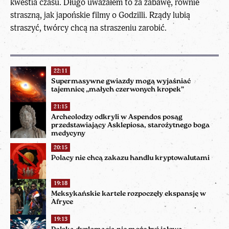
kwestia czasu. Długo uważałem to za zabawę, równie
straszną, jak japońskie filmy o Godzilli. Rządy lubią
straszyć, twórcy chcą na straszeniu zarobić.
22:11
Supermasywne gwiazdy mogą wyjaśniać
tajemnicę „małych czerwonych kropek”
21:15
Archeolodzy odkryli w Aspendos posąg
przedstawiający Asklepiosa, starożytnego boga
medycyny
20:15
Polacy nie chcą zakazu handlu kryptowalutami
19:18
Meksykańskie kartele rozpoczęły ekspansję w
Afryce
19:13