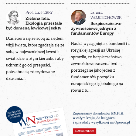
Prof. Luc FERRY
Janusz
WOJCIECHOWSKI
Zielona fala.
Ekologia przestała
Bezpieczeństwo
być domeną lewicowej sekty
żywnościowe jednym z
fundamentów Europy
Dziś ściera się ze sobą aż siedem
Nauka wyciągnięta z pandemii i z
wizji świata, które zgadzają się ze
rosyjskiej agresji na Ukrainę
sobą w najważniejszej kwestii:
sprawiła, że bezpieczeństwo
świat idzie w złym kierunku i aby
żywnościowe zaczyna być
uchronić go od przepaści,
postrzegane jako jeden z
potrzebne są zdecydowane
fundamentów porządku
działania...
europejskiego i globalnego na
równi z b...