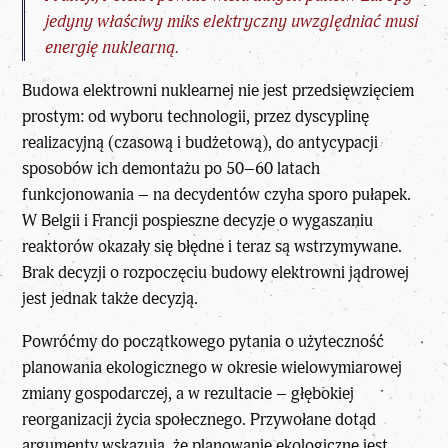
jedyny właściwy miks elektryczny uwzględniać musi
energię nuklearną.
Budowa elektrowni nuklearnej nie jest przedsięwzięciem
prostym: od wyboru technologii, przez dyscyplinę
realizacyjną (czasową i budżetową), do antycypacji
sposobów ich demontażu po 50–60 latach
funkcjonowania – na decydentów czyha sporo pułapek.
W Belgii i Francji pospieszne decyzje o wygaszaniu
reaktorów okazały się błędne i teraz są wstrzymywane.
Brak decyzji o rozpoczęciu budowy elektrowni jądrowej
jest jednak także decyzją.
Powróćmy do początkowego pytania o użyteczność
planowania ekologicznego w okresie wielowymiarowej
zmiany gospodarczej, a w rezultacie – głębokiej
reorganizacji życia społecznego. Przywołane dotąd
argumenty wskazują, że planowanie ekologiczne jest