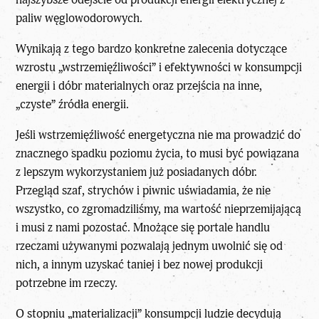
paliw węglowodorowych.
Wynikają z tego bardzo konkretne zalecenia dotyczące
wzrostu „wstrzemięźliwości” i efektywności w konsumpcji
energii i dóbr materialnych oraz przejścia na inne,
„czyste” źródła energii.
Jeśli wstrzemięźliwość energetyczna nie ma prowadzić do
znacznego spadku poziomu życia, to musi być powiązana
z lepszym wykorzystaniem już posiadanych dóbr.
Przegląd szaf, strychów i piwnic uświadamia, że nie
wszystko, co zgromadziliśmy, ma wartość nieprzemijającą
i musi z nami pozostać. Mnożące się portale handlu
rzeczami używanymi pozwalają jednym uwolnić się od
nich, a innym uzyskać taniej i bez nowej produkcji
potrzebne im rzeczy.
O stopniu „materializacji” konsumpcji ludzie decydują