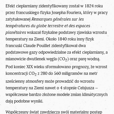
Efekt cieplarniany zidentyfikowany został w 1824 roku
przez francuskiego fizyka Josepha Fouriera, który w pracy
zatytułowanej
Remarques générales sur les
températures du globe terrestre et des espaces
planétaires
wskazał fizykalne podstawy zjawiska wzrostu
temperatury na Ziemi. Około 1840 roku inny fizyk
francuski Claude Pouillet zidentyfikował dwa
podstawowe gazy odpowiedzialne za efekt cieplarniany, a
mianowicie dwutlenek węgla (CO
) oraz parę wodną.
2
Pod koniec XIX wieku sformułowano prognozy, że wzrost
koncentracji CO
z 280 do 560 miligramów na metr
2
sześcienny atmosfery może prowadzić do wzrostu
temperatury na Ziemi nawet o 4 stopnie Celsjusza –
współczesne bardzo złożone modele zmian klimatycznych
dają podobne wyniki.
Współczesny świat zawdzięcza swój materialny postęp