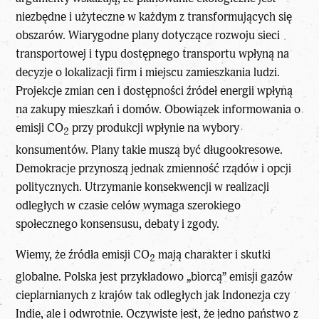
niezbędne i użyteczne w każdym z transformujących się
obszarów. Wiarygodne plany dotyczące rozwoju sieci
transportowej i typu dostępnego transportu wpłyną na
decyzje o lokalizacji firm i miejscu zamieszkania ludzi.
Projekcje zmian cen i dostępności źródeł energii wpłyną
na zakupy mieszkań i domów. Obowiązek informowania o
emisji CO
przy produkcji wpłynie na wybory
2
konsumentów. Plany takie muszą być długookresowe.
Demokracje przynoszą jednak zmienność rządów i opcji
politycznych. Utrzymanie konsekwencji w realizacji
odległych w czasie celów wymaga szerokiego
społecznego konsensusu,
debaty
i zgody.
Wiemy, że źródła emisji CO
mają charakter i skutki
2
globalne. Polska jest przykładowo „biorcą” emisji gazów
cieplarnianych z krajów tak odległych jak Indonezja czy
Indie, ale i odwrotnie. Oczywiste jest, że jedno państwo z