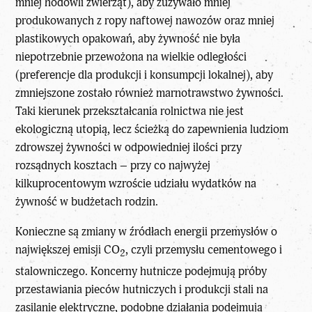
mniej hodowli zwierząt), aby zużywało mniej
produkowanych z ropy naftowej nawozów oraz mniej
plastikowych opakowań, aby żywność nie była
niepotrzebnie przewożona na wielkie odległości
(preferencje dla produkcji i konsumpcji lokalnej), aby
zmniejszone zostało również marnotrawstwo żywności.
Taki kierunek przekształcania rolnictwa nie jest
ekologiczną utopią, lecz ścieżką do zapewnienia ludziom
zdrowszej żywności w odpowiedniej ilości przy
rozsądnych kosztach – przy co najwyżej
kilkuprocentowym wzroście udziału wydatków na
żywność w budżetach rodzin.
Konieczne są zmiany w źródłach energii przemysłów o
największej emisji CO
, czyli przemysłu cementowego i
2
stalowniczego. Koncerny hutnicze podejmują próby
przestawiania pieców hutniczych i produkcji stali na
zasilanie elektryczne, podobne działania podejmują