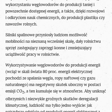
wykorzystaniu węglowodorów do produkcji taniej i
powszechnie dostępnej energii, a także, dzięki rozwojowi
i odkryciom nauk chemicznych, do produkcji plastiku czy
nawozów rolnych.
Silniki spalinowe przyniosły ludziom możliwość
mobilności na nieznaną wcześniej skalę, dały rolnictwu
sprzęt zastępujący zaprzęgi konne i zmniejszający
uciążliwość pracy w rolnictwie.
Wykorzystywanie węglowodorów do produkcji energii
(wciąż w skali świata 80 proc. energii elektrycznej
pochodzi ze spalania węgla, ropy naftowej czy gazu
naturalnego) ma negatywny skutek uboczny w postaci
emisji CO
, a ten kumuluje się w atmosferze. Aby uniknąć
2
olbrzymich i niezwykle groźnych skutków deregulacji
klimatycznej, ludzkość ma tylko jedno wyjście: jak
najszybsze odejście od produkcji energii elektrycznej z