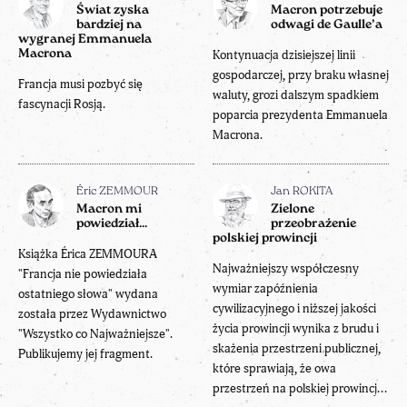
Świat zyska
Macron potrzebuje
bardziej na
odwagi de Gaulle’a
wygranej Emmanuela
Macrona
Kontynuacja dzisiejszej linii
gospodarczej, przy braku własnej
Francja musi pozbyć się
waluty, grozi dalszym spadkiem
fascynacji Rosją.
poparcia prezydenta Emmanuela
Macrona.
Éric ZEMMOUR
Jan ROKITA
Macron mi
Zielone
powiedział...
przeobrażenie
polskiej prowincji
Książka Érica ZEMMOURA
Najważniejszy współczesny
"Francja nie powiedziała
wymiar zapóźnienia
ostatniego słowa" wydana
cywilizacyjnego i niższej jakości
została przez Wydawnictwo
życia prowincji wynika z brudu i
"Wszystko co Najważniejsze".
skażenia przestrzeni publicznej,
Publikujemy jej fragment.
które sprawiają, że owa
przestrzeń na polskiej prowincj...