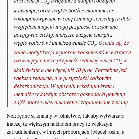
ilości emisji CO
związanej z danym rodzajem
2
konsumpcji oraz zwykłe bodźce ekonomiczne
wkomponowywane w cenę (zmiany cen jednych dóbr
względem innych) mogą przynieść oczekiwane
pozytywne efekty: mniejsze zużycie energii z
węglowodorów i mniejszą emisję CO
.
Ocenia się, że
2
sama modyfikacja wyborów konsumentów w krajach
rozwiniętych może przynieść redukcję emisji CO
w
2
skali świata o nie więcej niż 10 proc. Potrzebna jest
większa redukcja, a w przyszłości całkowita
dekarbonizacja. W tym celu w każdym kraju i
niemalże w każdym obszarze gospodarki powinny
zajść dobrze ukierunkowane i zaplanowane zmiany.
Niezbędne są zmiany w rolnictwie, tak aby wytwarzało
inaczej (z większym nakładem pracy i z większym
zatrudnieniem), w innych proporcjach (więcej roślin, a