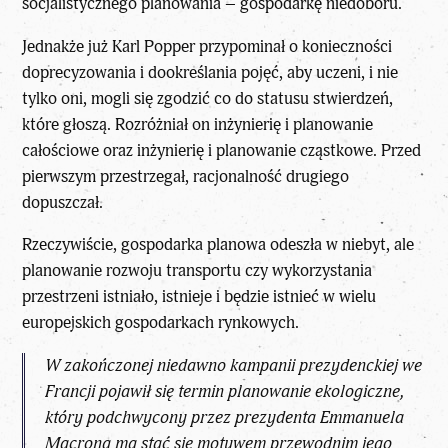
socjalistycznego planowania – gospodarkę niedoboru.
Jednakże już Karl Popper przypominał o konieczności
doprecyzowania i dookreślania pojęć, aby uczeni, i nie
tylko oni, mogli się zgodzić co do statusu stwierdzeń,
które głoszą. Rozróżniał on inżynierię i planowanie
całościowe oraz inżynierię i planowanie cząstkowe. Przed
pierwszym przestrzegał, racjonalność drugiego
dopuszczał.
Rzeczywiście, gospodarka planowa odeszła w niebyt, ale
planowanie rozwoju transportu czy wykorzystania
przestrzeni istniało, istnieje i będzie istnieć w wielu
europejskich gospodarkach rynkowych.
W zakończonej niedawno
kampanii prezydenckiej we
Francji
pojawił się termin
planowanie ekologiczne
,
który podchwycony przez
prezydenta Emmanuela
Macrona
ma stać się motywem przewodnim jego