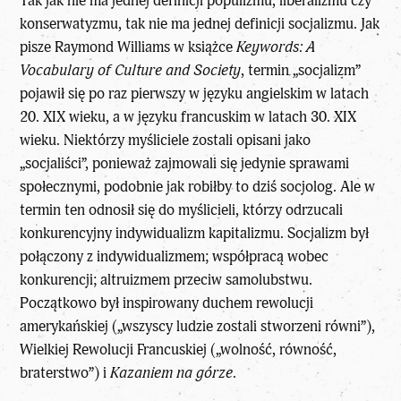
Tak jak nie ma jednej definicji populizmu, liberalizmu czy
konserwatyzmu, tak nie ma jednej definicji socjalizmu. Jak
pisze Raymond Williams w książce
Keywords: A
Vocabulary of Culture and Society
, termin „socjalizm”
pojawił się po raz pierwszy w języku angielskim w latach
20. XIX wieku, a w języku francuskim w latach 30. XIX
wieku. Niektórzy myśliciele zostali opisani jako
„socjaliści”, ponieważ zajmowali się jedynie sprawami
społecznymi, podobnie jak robiłby to dziś socjolog. Ale w
termin ten odnosił się do myślicieli, którzy odrzucali
konkurencyjny indywidualizm kapitalizmu. Socjalizm był
połączony z indywidualizmem; współpracą wobec
konkurencji; altruizmem przeciw samolubstwu.
Początkowo był inspirowany duchem rewolucji
amerykańskiej („wszyscy ludzie zostali stworzeni równi”),
Wielkiej Rewolucji Francuskiej („wolność, równość,
braterstwo”) i
Kazaniem na górze
.