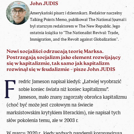
John JUDIS
Amerykański pisarz i dziennikarz. Redaktor naczelny
Talking Points Memo, publikował The National Journal i
był starszym redaktorem w The New Republic. Jego
ostatnia książka to "The Nationalist Revival: Trade,
Immigration, and the Revolt against Globalization".
Nowi socjaliści odrzucają teorię Marksa.
Postrzegają socjalizm jako element rozwijający
się w kapitalizmie, tak samo jak kapitalizm
rozwinął się w feudalizmie – pisze John JUDIS
F
redric Jameson napisał kiedyś: „Łatwiej wyobrazić
sobie koniec świata niż koniec kapitalizmu”.
Jameson, mało znany zagorzały obrońca kapitalizmu
(choć być może jest czołowym na świecie
marksistowskim krytykiem literackim), nie napisał tych
słów pokolenia temu, ale w 2003 r.
W marcu 2020 r., kiedy wybuch pandemii koronawirusa