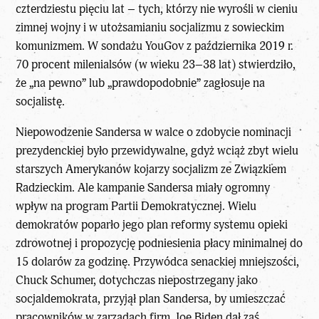
czterdziestu pięciu lat – tych, którzy nie wyrośli w cieniu
zimnej wojny i w utożsamianiu socjalizmu z sowieckim
komunizmem. W sondażu YouGov z października 2019 r.
70 procent milenialsów (w wieku 23–38 lat) stwierdziło,
że „na pewno” lub „prawdopodobnie” zagłosuje na
socjalistę.
Niepowodzenie Sandersa w walce o zdobycie nominacji
prezydenckiej było przewidywalne, gdyż wciąż zbyt wielu
starszych Amerykanów kojarzy socjalizm ze Związkiem
Radzieckim. Ale kampanie Sandersa miały ogromny
wpływ na program Partii Demokratycznej. Wielu
demokratów poparło jego plan reformy systemu opieki
zdrowotnej i propozycję podniesienia płacy minimalnej do
15 dolarów za godzinę. Przywódca senackiej mniejszości,
Chuck Schumer, dotychczas niepostrzegany jako
socjaldemokrata, przyjął plan Sandersa, by umieszczać
pracowników w zarządach firm. Joe Biden dał zaś