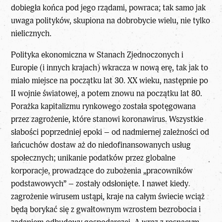
dobiegła końca pod jego rządami, powraca; tak samo jak
uwaga polityków, skupiona na dobrobycie wielu, nie tylko
nielicznych.
Polityka ekonomiczna w Stanach Zjednoczonych i
Europie (i innych krajach) wkracza w nową erę, tak jak to
miało miejsce na początku lat 30. XX wieku, następnie po
II wojnie światowej, a potem znowu na początku lat 80.
Porażka kapitalizmu rynkowego została spotęgowana
przez zagrożenie, które stanowi koronawirus. Wszystkie
słabości poprzedniej epoki – od nadmiernej zależności od
łańcuchów dostaw aż do niedofinansowanych usług
społecznych; unikanie podatków przez globalne
korporacje, prowadzące do zubożenia „pracowników
podstawowych” – zostały odsłonięte. I nawet kiedy
zagrożenie wirusem ustąpi, kraje na całym świecie wciąż
będą borykać się z gwałtownym wzrostem bezrobocia i