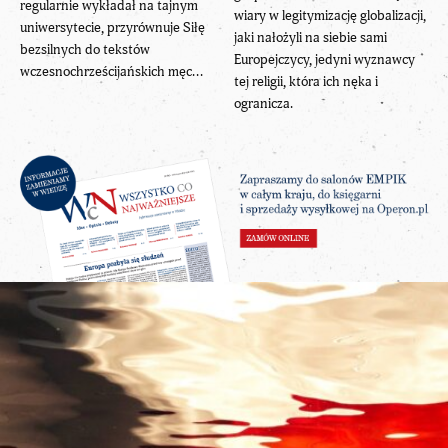
regularnie wykładał na tajnym
wiary w legitymizację globalizacji,
uniwersytecie, przyrównuje Siłę
jaki nałożyli na siebie sami
bezsilnych do tekstów
Europejczycy, jedyni wyznawcy
wczesnochrześcijańskich męc...
tej religii, która ich nęka i
ogranicza.