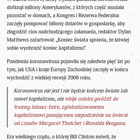
dotknął miliony Amerykanów, z których część musiała
pozostać w domach, a Kongres i Rezerwa Federalna
zaczęły pompować biliony dolarów w gospodarkę, aby
złagodzić cios nadchodzącego załamania, redaktor Dylan
Matthews zażartował: „Koniec świata sprawia, że łatwiej
sobie wyobrazić koniec kapitalizmu”.
Pandemia koronawirusa pojawiła się zaledwie pięć lat po
tym, jak USA i kraje Europy Zachodniej zaczęły w końcu
wychodzić z wielkiej recesji 2008 roku.
Koronawirus nie jest i nie będzie końcem świata lub
nawet kapitalizmu, ale
wbije ostatni gwóźdź do
trumny
laissez-faire
, zglobalizowanemu
kapitalizmowi panującemu niepodzielnie na świecie
od czasów Margaret Thatcher i Ronalda Reagana.
Era wielkiego rządu, o której Bill Clinton mówił, że