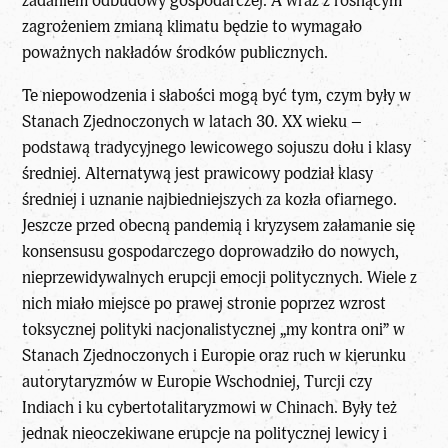
zadaniem odbudowy gospodarczej. A wraz z rosnącym
zagrożeniem zmianą klimatu będzie to wymagało
poważnych nakładów środków publicznych.
Te niepowodzenia i słabości mogą być tym, czym były w
Stanach Zjednoczonych w latach 30. XX wieku –
podstawą tradycyjnego lewicowego sojuszu dołu i klasy
średniej. Alternatywą jest prawicowy podział klasy
średniej i uznanie najbiedniejszych za kozła ofiarnego.
Jeszcze przed obecną pandemią i kryzysem załamanie się
konsensusu gospodarczego doprowadziło do nowych,
nieprzewidywalnych erupcji emocji politycznych. Wiele z
nich miało miejsce po prawej stronie poprzez wzrost
toksycznej polityki nacjonalistycznej „my kontra oni” w
Stanach Zjednoczonych i Europie oraz ruch w kierunku
autorytaryzmów w Europie Wschodniej, Turcji czy
Indiach i ku cybertotalitaryzmowi w Chinach. Były też
jednak nieoczekiwane erupcje na politycznej lewicy i