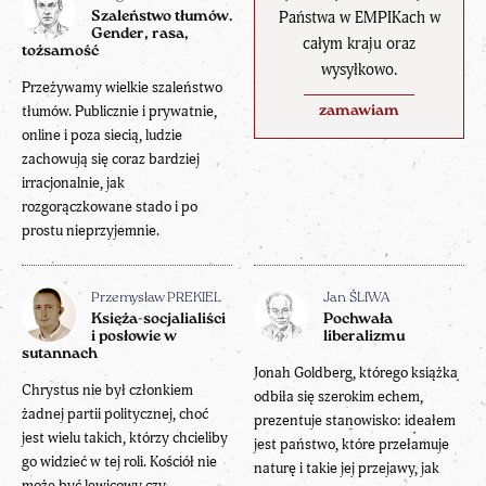
Państwa w EMPIKach w
Szaleństwo tłumów.
Gender, rasa,
całym kraju oraz
tożsamość
wysyłkowo.
Przeżywamy wielkie szaleństwo
tłumów. Publicznie i prywatnie,
zamawiam
online i poza siecią, ludzie
zachowują się coraz bardziej
irracjonalnie, jak
rozgorączkowane stado i po
prostu nieprzyjemnie.
Przemysław PREKIEL
Jan ŚLIWA
Księża-socjalialiści
Pochwała
i posłowie w
liberalizmu
sutannach
Jonah Goldberg, którego książka
Chrystus nie był członkiem
odbiła się szerokim echem,
żadnej partii politycznej, choć
prezentuje stanowisko: ideałem
jest wielu takich, którzy chcieliby
jest państwo, które przełamuje
go widzieć w tej roli. Kościół nie
naturę i takie jej przejawy, jak
może być lewicowy czy