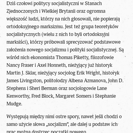
Dziś czołowi politycy socjalistyczni w Stanach
Zjednoczonych i Wielkiej Brytanii oraz ogromna
większość ludzi, którzy na nich głosowali, nie popierają
ortodoksyjnego marksizmu. Jest też grupa teoretyków
socjalistycznych (wielu z nich to byli ortodoksyjni
marksiści), którzy próbowali sprecyzować podstawowe
założenia nowego socjalizmu i polityki socjalistycznej. Są
wśród nich ekonomista Thomas Piketty, filozofowie
Nancy Fraser i Axel Honneth, nieżyjący już historyk
Martin J. Sklar, nieżyjący socjolog Erik Wright, historyk
James Livingston, politolodzy Albena Azmanova, John D.
Stephens i Sheri Berman oraz socjologowie Lane
Kenworthy, Fred Block, Margaret Somers i Stephanie
Mudge.
Występują między nimi ostre spory, nawet jeśli chodzi o
samo użycie słowa „socjalizm”, ale dalej u podstaw ich
prac można dostrzec początki nowego,