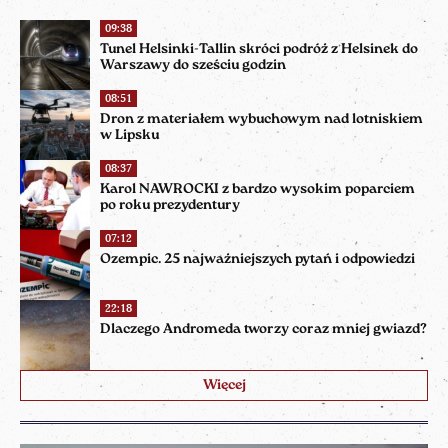
09:38
Tunel Helsinki-Tallin skróci podróż z Helsinek do
Warszawy do sześciu godzin
08:51
Dron z materiałem wybuchowym nad lotniskiem
w Lipsku
08:37
Karol NAWROCKI z bardzo wysokim poparciem
po roku prezydentury
07:12
Ozempic. 25 najważniejszych pytań i odpowiedzi
22:18
Dlaczego Andromeda tworzy coraz mniej gwiazd?
Więcej