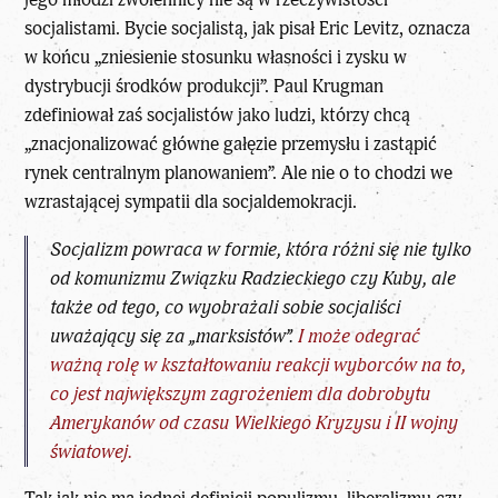
socjalistami. Bycie socjalistą, jak pisał Eric Levitz, oznacza
w końcu „zniesienie stosunku własności i zysku w
dystrybucji środków produkcji”. Paul Krugman
zdefiniował zaś socjalistów jako ludzi, którzy chcą
„znacjonalizować główne gałęzie przemysłu i zastąpić
rynek centralnym planowaniem”. Ale nie o to chodzi we
wzrastającej sympatii dla socjaldemokracji.
Socjalizm powraca w formie, która różni się nie tylko
od komunizmu Związku Radzieckiego czy Kuby, ale
także od tego, co wyobrażali sobie socjaliści
uważający się za „marksistów”.
I może odegrać
ważną rolę w kształtowaniu reakcji wyborców na to,
co jest największym zagrożeniem dla dobrobytu
Amerykanów od czasu Wielkiego Kryzysu i II wojny
światowej.