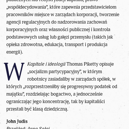
„współdecydowania”, które zapewnia przedstawicielom
pracowników miejsce w zarządach korporacji, tworzenie
agencji regulacyjnych do nadzorowania zachowań
korporacyjnych oraz własności publicznej i kontrola
podstawowych usług lub gałęzi przemysłu (takich jak
opieka zdrowotna, edukacja, transport i produkcja
energii).
W
Kapitale i ideologii
Thomas Piketty opisuje
„socjalizm partycypacyjny”, w którym
robotnicy zasiadaliby w zarządach spółek, w
których „rozprzestrzeniłby się progresywny podatek od
majątku”, rozdzielając bogactwo, a jednocześnie
ograniczając jego koncentrację, tak by kapitaliści
przestali być klasą dziedziczną.
John Judis
Przekład: Anna Sałaj