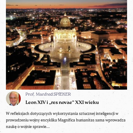
Prof. Manfred SPIEKER
Leon XIV i „res novae” XXI wieku
W refleksjach dotyczących wykorzystania sztucznej inteligencji w
prowadzeniu wojny encyklika Magnifica humanitas sama wprowadza
naukę o wojnie sprawie...