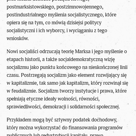
postmarksistowskiego, postzimnowojennego,
postindustrialnego myślenia socjalistycznego, które
opiera się na tym, co mówią dzisiejsi politycy
socjalistyczni i ich wyborcy, i wyciąganiu z tego
wniosków.
Nowi socjaliści odrzucają teorię Marksa i jego myślenie o
etapach historii, a także socjaldemokratyczną wizję
socjalizmu jako punktu końcowego na nieskończonej linii
czasu. Postrzegają socjalizm jako element rozwijający się
w kapitalizmie, tak samo jak kapitalizm, który rozwinął się
w feudalizmie. Socjalizm tworzy instytucje i prawa, które
spełniają etyczne ideały wolności, równości,
sprawiedliwości, demokracji i solidarności społecznej.
Przykładem mogą być sztywny podatek dochodowy,
który można wykorzystać do finansowania programów
publicznych lub redystrybucji kapitału, prawo