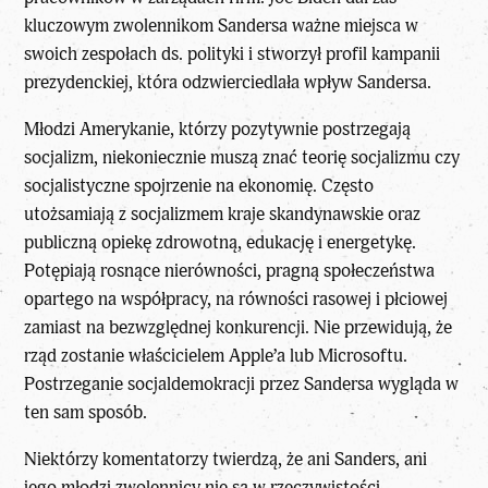
kluczowym zwolennikom Sandersa ważne miejsca w
swoich zespołach ds. polityki i stworzył profil kampanii
prezydenckiej, która odzwierciedlała wpływ Sandersa.
Młodzi Amerykanie, którzy pozytywnie postrzegają
socjalizm, niekoniecznie muszą znać teorię socjalizmu czy
socjalistyczne spojrzenie na ekonomię. Często
utożsamiają z socjalizmem kraje skandynawskie oraz
publiczną opiekę zdrowotną, edukację i energetykę.
Potępiają rosnące nierówności, pragną społeczeństwa
opartego na współpracy, na równości rasowej i płciowej
zamiast na bezwzględnej konkurencji. Nie przewidują, że
rząd zostanie właścicielem Apple’a lub Microsoftu.
Postrzeganie socjaldemokracji przez Sandersa wygląda w
ten sam sposób.
Niektórzy komentatorzy twierdzą, że ani Sanders, ani
jego młodzi zwolennicy nie są w rzeczywistości