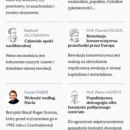
nacjonalizm, populizm, trybalizm
prawicowy; to anachronizm i
(plemienność)...
swoisty oksymoron.
Raphaël
Prof. Chantal DELSOL
GLUCKSMANN
Rewolucja
konserwatywna
Człowiek epoki
przechodzi przez Europę
neoliberalnej
Rewolucja konserwatywna jest
Homo oeconomicus jest
reakcją na obrzydzenie
bohaterem naszych czasów i
współczesną ewolucją w stronę
dzieckiem udanej rewolucji.
kapitalizmu i materializmu.
Daniel KAISER
Prof. Pierre MANENT
Wolność według
Populistyczna
Havla
demagogia albo
fanatyzm politycznego
Brytyjski filozof Roger Scruton,
centrum
który przed wyrzuceniem go w
Do ograniczeń międzynarodowej
1985 roku z Czechosłowacji
gospodarki dochodzi obowiązek