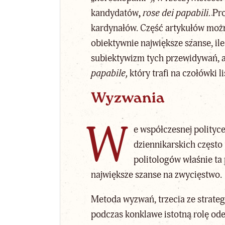
kandydatów
,
rose dei papabili.
Pro
kardynałów. Część artykułów można
obiektywnie największe szanse, i
subiektywizm tych przewidywań, a
papabile,
który trafi na czołówki l
Wyzwania
W
e współczesnej polityce
dziennikarskich często
politologów właśnie ta
największe szanse na zwycięstwo.
Metoda wyzwań, trzecia ze strateg
podczas konklawe istotną rolę ode