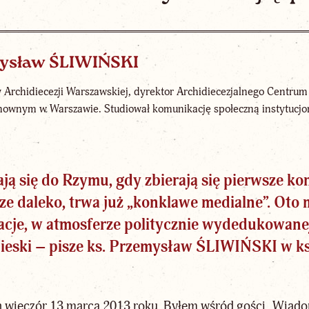
mysław ŚLIWIŃSKI
 Archidiecezji Warszawskiej, dyrektor Archidiecezjalnego Centr
ownym w Warszawie. Studiował komunikację społeczną instytucjon
ją się do Rzymu, gdy zbierają się pierwsze ko
ze daleko, trwa już „konklawe medialne”. Oto 
je, w atmosferze politycznie wydedukowanej r
ieski
– pisze
ks. Przemysław ŚLIWIŃSKI
w ks
n wieczór 13 marca 2013 roku. Byłem wśród gości „Wiad