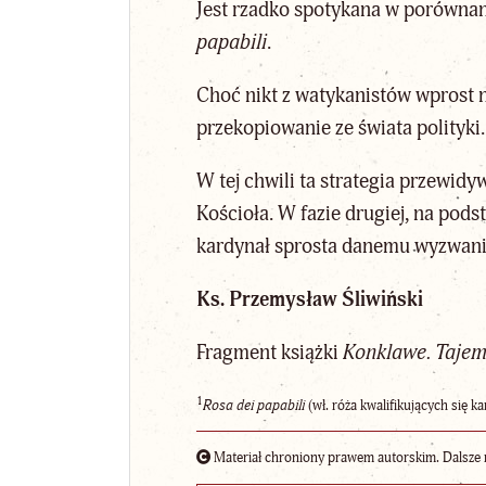
Jest rzadko spotykana w porównani
papabili
.
Choć nikt z watykanistów wprost ni
przekopiowanie ze świata polityki.
W tej chwili ta strategia przewid
Kościoła. W fazie drugiej, na pods
kardynał sprosta danemu wyzwani
Ks. Przemysław Śliwiński
Fragment książki
Konklawe. Tajem
1
Rosa dei papabili
(wł. róża kwalifikujących się
Materiał chroniony prawem autorskim. Dalsze 