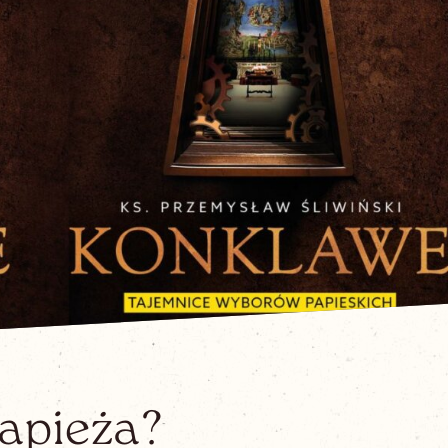
apieża?