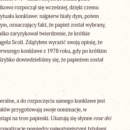
ątkowo rozpoczął się wcześniej, dzięki czemu
ytuału konklawe: najpierw biały dym, potem
dym, oznaczający fakt, że papież został wybrany,
śko zaryzykował twierdzenie, że krótkie
ngela Scoli. Zdążyłem wyrazić swoją opinię, że
 pierwszego konklawe z 1978 roku, gdy po krótkim
Szybko dowiedzieliśmy się, że papieżem został
neralne, a do rozpoczęcia samego konklawe jest
ynałów przygotowują swoje nominacje, w
wstąpi na
tron papieski
. Ukazują się słynne
rose dei
 rywalizację pomiędzy najważniejszymi tytułami