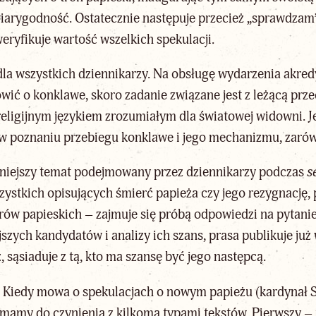
iarygodność. Ostatecznie następuje przecież „sprawdzam”
eryfikuje wartość wszelkich spekulacji.
a wszystkich dziennikarzy. Na obsługę wydarzenia akredy
ówić o konklawe, skoro zadanie związane jest z leżącą prz
eligijnym językiem zrozumiałym dla światowej widowni. Je
poznaniu przebiegu konklawe i jego mechanizmu, zarówno
rniejszy temat podejmowany przez dziennikarzy podczas
s
szystkich opisujących śmierć papieża czy jego rezygnację
ów papieskich – zajmuje się próbą odpowiedzi na pytanie
ejszych kandydatów i analizy ich szans, prasa publikuje j
, sąsiaduje z tą, kto ma szansę być jego następcą.
m. Kiedy mowa o spekulacjach o
nowym papieżu
(kardynał 
mamy do czynienia z kilkoma typami tekstów. Pierwszy – n