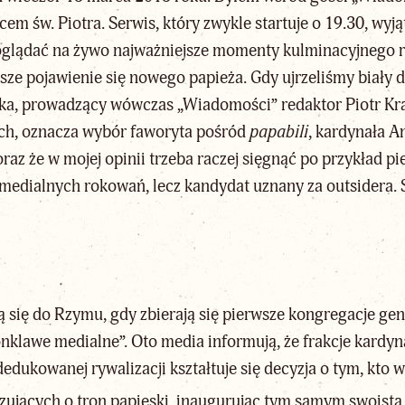
cem św. Piotra. Serwis, który zwykle startuje o 19.30, wyj
oglądać na żywo najważniejsze momenty kulminacyjnego r
wsze pojawienie się
nowego papieża
. Gdy ujrzeliśmy biały 
ska, prowadzący wówczas „Wiadomości” redaktor Piotr Kra
ach, oznacza wybór faworyta pośród
papabili
, kardynała A
 oraz że w mojej opinii trzeba raczej sięgnąć po przykład
 medialnych rokowań, lecz kandydat uznany za outsidera. 
ą się do Rzymu, gdy zbierają się pierwsze kongregacje ge
konklawe medialne”. Oto media informują, że frakcje kard
edukowanej rywalizacji kształtuje się decyzja o tym, kto 
izujących o tron papieski, inaugurując tym samym swoistą