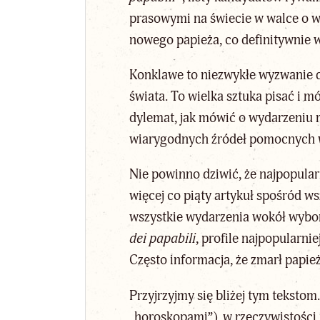
prasowymi na świecie w walce o w
nowego papieża, co definitywnie w
Konklawe to niezwykłe wyzwanie dl
świata. To wielka sztuka pisać i m
dylemat, jak mówić o wydarzeniu r
wiarygodnych źródeł pomocnych w 
Nie powinno dziwić, że najpopula
więcej co piąty artykuł spośród w
wszystkie wydarzenia wokół wybor
dei papabili
, profile najpopularni
Często informacja, że zmarł papież
Przyjrzyjmy się bliżej tym teksto
„horoskopami”), w rzeczywistości 