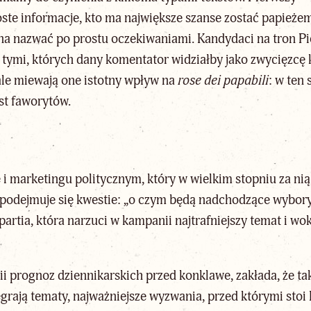
ste informacje, kto ma największe szanse zostać papieżem
 nazwać po prostu oczekiwaniami. Kandydaci na tron Piot
le tymi, których dany komentator widziałby jako zwycięz
le miewają one istotny wpływ na
rose dei papabili
: w te
ist faworytów.
 i marketingu politycznym, który w wielkim stopniu za ni
 podejmuje się kwestie: „o czym będą nadchodzące wybor
 partia, która narzuci w kampanii najtrafniejszy temat i 
ii prognoz dziennikarskich przed konklawe, zakłada, że t
grają tematy, najważniejsze wyzwania, przed którymi stoi 