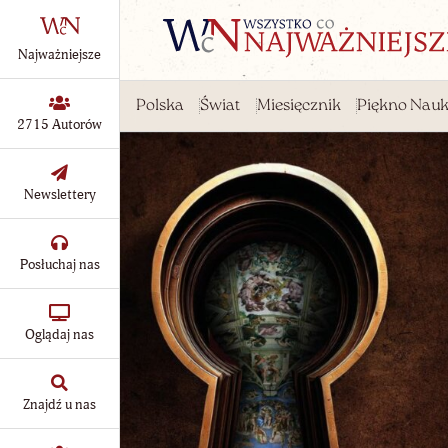
Najważniejsze
Polska
Świat
Miesięcznik
Piękno Nauk
2715 Autorów
Newslettery
Posłuchaj nas
Oglądaj nas
Znajdź u nas