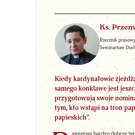
Ks. Prze
Rzecznik prasowy
Seminarium Duch
Kiedy kardynałowie zjeżdża
samego konklawe jest jeszc
przygotowują swoje nominac
tym, kto wstąpi na
tron pap
papieskich”.
amiętam bardzo dobrze te