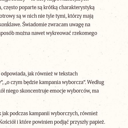
, często poparte są krótką charakterystyką
rowy są w nich nie tyle tymi, którzy mają
cę konklawe. Świadomie zwracam uwagę na
n sposób można nawet wykreować rzekomego
ą odpowiada, jak również w tekstach
y”, „o czym będzie kampania wyborcza”. Według
wokół niego skoncentruje emocje wyborców, ma
ak jak podczas kampanii wyborczych, również
Kościół i które powinien podjąć
przyszły papież
.