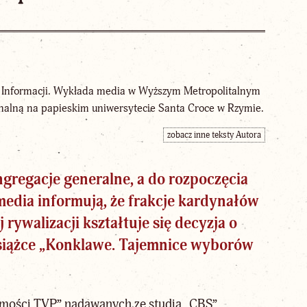
um Informacji. Wykłada media w Wyższym Metropolitalnym
alną na papieskim uniwersytecie Santa Croce w Rzymie.
zobacz inne teksty Autora
ngregacje generalne, a do rozpoczęcia
media informują, że frakcje kardynałów
ywalizacji kształtuje się decyzja o
iążce „Konklawe. Tajemnice wyborów
omości TVP” nadawanych ze studia „CBS”