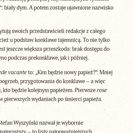
: biały dym. A potem zostaje ujawnione nazwisko
tują swoich przedstawicieli redakcje z całego
ecież u podstaw konklawe tajemnicą. To nie tylko
st jeszcze większa przeszkoda: brak dostępu do
 podczas prekonklawe, jak i później.
ede vacante
to: „Kim będzie
nowy papież
?”. Mniej
, pogrzeb, przygotowania do konklawe – a więc
, kto będzie kolejnym papieżem. Pierwsze
rose
uż w pierwszych wydaniach po śmierci papieża.
Stefan Wyszyński nazwał je wybornie
ajprostszy – to listy najpoważniejszych