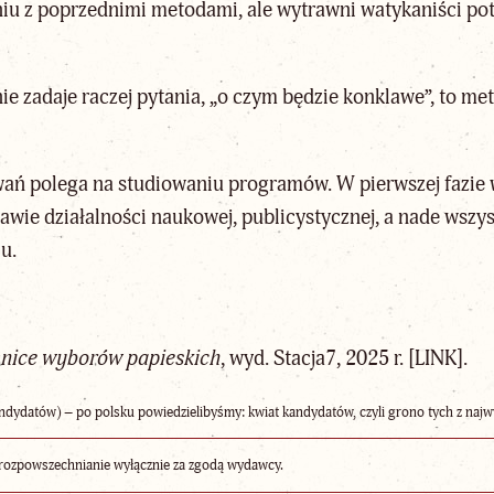
u z poprzednimi metodami, ale wytrawni watykaniści potr
e zadaje raczej pytania, „o czym będzie konklawe”, to met
ywań polega na studiowaniu programów. W pierwszej fazie 
tawie działalności naukowej, publicystycznej, a nade wszys
u.
nice wyborów papieskich
, wyd. Stacja7, 2025 r.
[LINK]
.
 kandydatów) – po polsku powiedzielibyśmy: kwiat kandydatów, czyli grono tych z na
rozpowszechnianie wyłącznie za zgodą wydawcy.