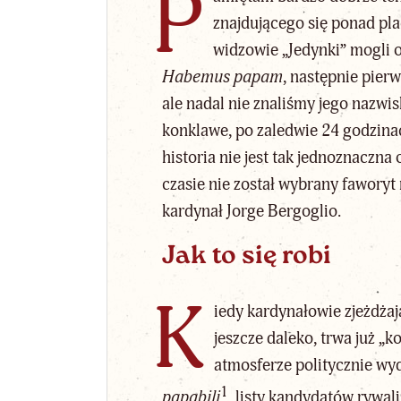
P
znajdującego się ponad pla
widzowie „Jedynki” mogli 
Habemus papam
, następnie pier
ale nadal nie znaliśmy jego nazwi
konklawe, po zaledwie 24 godzin
historia nie jest tak jednoznaczna
czasie nie został wybrany faworyt
kardynał Jorge Bergoglio.
Jak to się robi
K
iedy kardynałowie zjeżdżaj
jeszcze daleko, trwa już „
atmosferze politycznie wyd
1
papabili
, listy kandydatów rywal