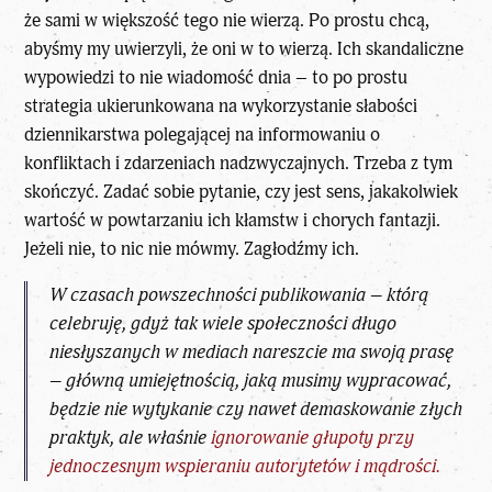
że sami w większość tego nie wierzą. Po prostu chcą,
abyśmy my uwierzyli, że oni w to wierzą. Ich skandaliczne
wypowiedzi to nie wiadomość dnia – to po prostu
strategia ukierunkowana na wykorzystanie słabości
dziennikarstwa polegającej na informowaniu o
konfliktach i zdarzeniach nadzwyczajnych. Trzeba z tym
skończyć. Zadać sobie pytanie, czy jest sens, jakakolwiek
wartość w powtarzaniu ich kłamstw i chorych fantazji.
Jeżeli nie, to nic nie mówmy. Zagłodźmy ich.
W czasach powszechności publikowania – którą
celebruję, gdyż tak wiele społeczności długo
niesłyszanych w mediach nareszcie ma swoją prasę
– główną umiejętnością, jaką musimy wypracować,
będzie nie wytykanie czy nawet demaskowanie złych
praktyk, ale właśnie
ignorowanie głupoty przy
jednoczesnym wspieraniu autorytetów i mądrości.