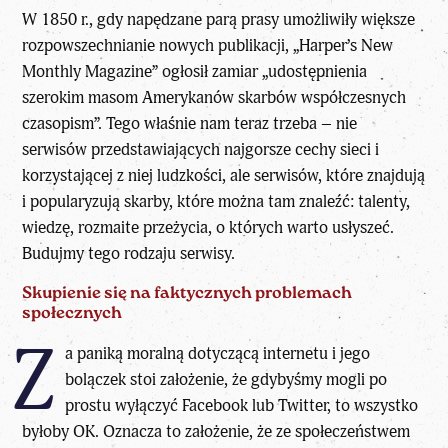
W 1850 r., gdy napędzane parą prasy umożliwiły większe
rozpowszechnianie nowych publikacji, „Harper’s New
Monthly Magazine” ogłosił zamiar „udostępnienia
szerokim masom Amerykanów skarbów współczesnych
czasopism”. Tego właśnie nam teraz trzeba – nie
serwisów przedstawiających najgorsze cechy sieci i
korzystającej z niej ludzkości, ale serwisów, które znajdują
i popularyzują skarby, które można tam znaleźć: talenty,
wiedzę, rozmaite przeżycia, o których warto usłyszeć.
Budujmy tego rodzaju serwisy.
Skupienie się na faktycznych problemach
społecznych
Z
a
paniką moralną
dotyczącą internetu i jego
bolączek stoi założenie, że gdybyśmy mogli po
prostu wyłączyć Facebook lub Twitter, to wszystko
byłoby OK. Oznacza to założenie, że ze społeczeństwem