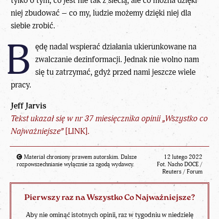
tylko o tym, co jest nie tak z siecią, ale co można dzięki
niej zbudować – co my, ludzie możemy dzięki niej dla
siebie zrobić.
B
ędę nadal wspierać działania ukierunkowane na
zwalczanie dezinformacji. Jednak nie wolno nam
się tu zatrzymać, gdyż przed nami jeszcze wiele
pracy.
Jeff Jarvis
Tekst ukazał się w nr 37 miesięcznika opinii „Wszystko co
Najważniejsze”
[
LINK
].
Materiał chroniony prawem autorskim. Dalsze
12 lutego 2022
rozpowszechnianie wyłącznie za zgodą wydawcy.
Fot. Nacho DOCE /
Reuters / Forum
Pierwszy raz na Wszystko Co Najważniejsze?
Aby nie ominąć istotnych opinii, raz w tygodniu w niedzielę