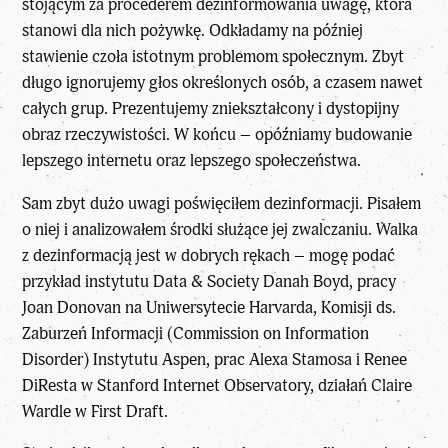
stojącym za procederem dezinformowania uwagę, która
stanowi dla nich pożywkę. Odkładamy na później
stawienie czoła istotnym problemom społecznym. Zbyt
długo ignorujemy głos określonych osób, a czasem nawet
całych grup. Prezentujemy zniekształcony i dystopijny
obraz rzeczywistości. W końcu – opóźniamy budowanie
lepszego internetu oraz lepszego społeczeństwa.
Sam zbyt dużo uwagi poświęciłem dezinformacji. Pisałem
o niej i analizowałem środki służące jej zwalczaniu. Walka
z dezinformacją jest w dobrych rękach – mogę podać
przykład instytutu Data & Society Danah Boyd, pracy
Joan Donovan na Uniwersytecie Harvarda, Komisji ds.
Zaburzeń Informacji (Commission on Information
Disorder) Instytutu Aspen, prac Alexa Stamosa i Renee
DiResta w Stanford Internet Observatory, działań Claire
Wardle w First Draft.