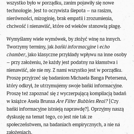
wszystko było w porządku, zanim pojawiły się nowe
technologie. Jest to oczywista ślepota – na rasizm,
nierówności, mizoginię, brak empatii i zrozumienia,
chciwość i nienawiść, które od wieków stanowią plagę.
Wymyślamy wiele wymówek, by złożyć winę na innych.
Tworzymy terminy, jak
bańki informacyjne
i
echo
chamber
, jako klasyczne przykłady wpływu na inne osoby
– przy założeniu, że każdy jest podatny na kłamstwa i
nienawiść, ale nie my. Z nami wszystko jest w porządku.
Proszę przyjrzeć się badaniom Michaela Banga Petersena,
który odkrył, że utrzymujemy swoje bańki informacyjne.
Proszę też zapoznać się z wyczerpującą kompilacją badań
w książce Axela Brunsa
Are Filter Bubbles Real?
[Czy
bańki informacyjne istnieją naprawdę?]. Oprzyjmy naszą
dyskusję na temat tego, co jest nie tak ze
społeczeństwem, na badaniach empirycznych, a nie na
założeniach.