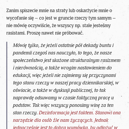
Zanim spiszecie mnie na straty lub oskarżycie mnie o
wycofanie się – co jest w gruncie rzeczy tym samym –
nie mówię oczywiście, że wszyscy np. stale jesteśmy
rasistami. Proszę nawet nie próbować.
Mówię tylko, że jeżeli ostatnie pół dekady buntu i
pandemii czegoś nas nauczyło, to tego, że nasze
społeczeństwo jest skażone strukturalnym rasizmem
i nierównością, a także wrogim nastawieniem do
edukacji, więc jeżeli nie zajmiemy się przyczynami
tego stanu rzeczy w naszej pracy dziennikarskiej, w
oświacie, a także w dyskusji publicznej, to tak
naprawdę odsuwamy w czasie faktyczną pracę u
podstaw. Tak więc wszyscy ponosimy winę za ten
stan rzeczy.
Dezinformacja jest faktem. Stanowi ona
narzędzie dla osób źle nam życzących. Jednak
jednocześnie jest to dobra wymówka, by odłożyć w