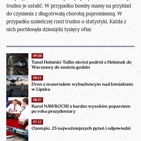
trudno je ustalić. W przypadku bomby mamy na przykład
do czynienia z długotrwałą chorobą popromienną. W
przypadku szaleńczej rzezi trudno o statystyki. Każda z
nich pochłonęła dziesiątki tysięcy ofiar.
09:38
Tunel Helsinki-Tallin skróci podróż z Helsinek do
Warszawy do sześciu godzin
08:51
Dron z materiałem wybuchowym nad lotniskiem
w Lipsku
08:37
Karol NAWROCKI z bardzo wysokim poparciem
po roku prezydentury
07:12
Ozempic. 25 najważniejszych pytań i odpowiedzi