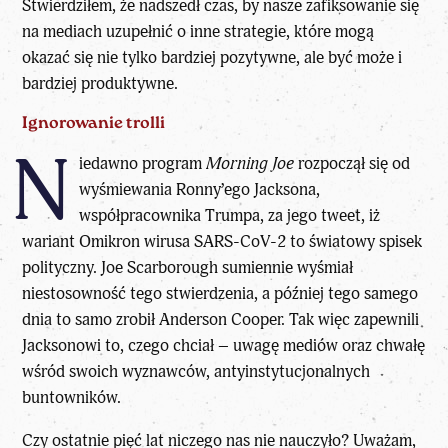
Stwierdziłem, że nadszedł czas, by nasze zafiksowanie się
na mediach uzupełnić o inne
strategie
, które mogą
okazać się nie tylko bardziej pozytywne, ale być może i
bardziej produktywne.
Ignorowanie trolli
N
iedawno program
Morning Joe
rozpoczął się od
wyśmiewania Ronny’ego Jacksona,
współpracownika Trumpa, za jego tweet, iż
wariant Omikron wirusa SARS-CoV-2 to światowy spisek
polityczny. Joe Scarborough sumiennie wyśmiał
niestosowność tego stwierdzenia, a później tego samego
dnia to samo zrobił Anderson Cooper. Tak więc zapewnili
Jacksonowi to, czego chciał – uwagę mediów oraz chwałę
wśród swoich wyznawców, antyinstytucjonalnych
buntowników.
Czy ostatnie pięć lat niczego nas nie nauczyło? Uważam,