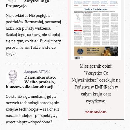
antytrollingu.
Propozycja
Nie etykietuj. Nie pogłębiaj
podziałów. Rozmawiaj, poznawaj
ludzi i ich punkty widzenia.
Szukaj tego, co łączy, nie skupiaj
się na tym, co dzieli. Buduj mosty
porozumienia. Także w sferze
języka.
Miesięcznik opinii
Jacques ATTALI
"Wszystko Co
Dziennikarstwo.
Najważniejsze" oczekuje na
Wielka profesja,
Państwa w EMPIKach w
kluczowa dla demokracji
całym kraju oraz
Co stanie się z mediami, gdy z
wysyłkowo.
nowych technologii narodzą się
kolejne technologie – szalone, z
zamawiam
naszej dzisiejszej perspektywy
wręcz nieprawdopodobne?