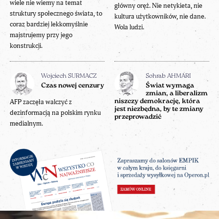
wiele nie wiemy na temat
główny oręż. Nie netykieta, nie
struktury społecznego świata, to
kultura użytkowników, nie dane.
coraz bardziej lekkomyślnie
Wola ludzi.
majstrujemy przy jego
konstrukcji.
Wojciech SURMACZ
Sohrab AHMARI
Czas nowej cenzury
Świat wymaga
zmian, a liberalizm
AFP zaczęła walczyć z
niszczy demokrację, która
jest niezbędna, by te zmiany
dezinformacją na polskim rynku
przeprowadzić
medialnym.