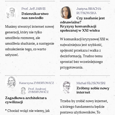
Prof. Jeff JARVIS
Justyna BRACHA-
RUTKOWSKA
Dziennikarstwo
nas zawiodło
Czy zaufanie jest
odnawialne?
Musimy stworzyć internet nowej
Kryzysy komunikacji
społecznej w XXI wieku
generacji, który nie tylko
umożliwia rozmowę, ale
W komunikacji kryzysowej XXI w.
umożliwia słuchanie, a następnie
najważniejsza jest szybkość,
odnalezienie tego, co warto
spójność przekazu i walka z
usłyszeć.
dezinformacją. Trudno temu
sprostać bez wcześniejszego
przygotowania.
Katarzyna ZYBERTOWICZ
Michał KŁOSOWSKI
Zróbmy sobie nowy
Prof. Andrzej
ZYBERTOWICZ
internet
Zagadkowa architektura
Trzeba by zrobić nowy internet,
cywilizacji
u którego fundamentu będzie
* Chociaż wciąż nie wiemy, jak
postawa użytkowników. To