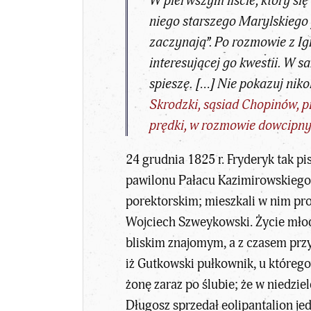
W pierwszym liście, który się
niego starszego Marylskiego 
zaczynają”. Po rozmowie z Ig
interesującej go kwestii. W s
spieszę. […] Nie pokazuj niko
Skrodzki, sąsiad Chopinów, 
prędki, w rozmowie dowcipny,
24 grudnia 1825 r. Fryderyk tak pi
pawilonu Pałacu Kazimirowskiego?
porektorskim; mieszkali w nim pr
Wojciech Szweykowski. Życie młode
bliskim znajomym, a z czasem przy
iż Gutkowski pułkownik, u któregom
żonę zaraz po ślubie; że w niedzie
Długosz sprzedał eolipantalion je