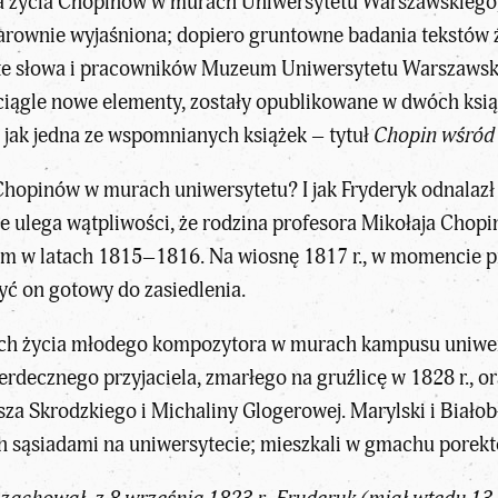
ia życia Chopinów w murach Uniwersytetu Warszawskiego, 
 klarownie wyjaśniona; dopiero gruntowne badania tekstów
e słowa i pracowników Muzeum Uniwersytetu Warszawskieg
ciągle nowe elementy, zostały opublikowane w dwóch ksią
 jak jedna ze wspomnianych książek – tytuł
Chopin wśród 
opinów w murach uniwersytetu? I jak Fryderyk odnalazł
e ulega wątpliwości, że rodzina profesora Mikołaja Chop
m w latach 1815–1816. Na wiosnę 1817 r., w momencie p
yć on gotowy do zasiedlenia.
ach życia młodego
kompozytora
w murach kampusu uniwers
erdecznego przyjaciela, zmarłego na gruźlicę w 1828 r.,
a Skrodzkiego i Michaliny Glogerowej. Marylski i Białob
ch sąsiadami na uniwersytecie; mieszkali w gmachu porekt