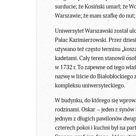
surducie; że Kosiński umarł; że W
Warszawie; że mam szafkę do nut; 
Uniwersytet Warszawski został ul
Pałac Kazimierzowski. Przez dzies
używano też często terminu „kosza
kadetami. Cały teren stanowił os
w 1732 r. To zapewne od tego wła
nazwę w liście do Białobłockiego 
kompleksu uniwersyteckiego.
W budynku, do którego się wprowadz
rodzinami. Oskar – jeden z synów
jednym z długich pawilonów dwupię
czterech pokoi i kuchni był na par