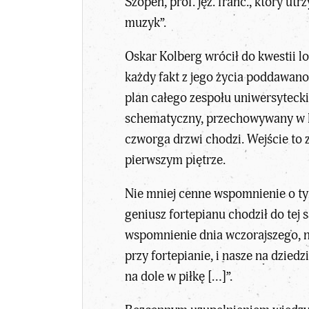
Szopen, prof. jęz. franc., który 
muzyk”.
Oskar Kolberg wrócił do kwestii 
każdy fakt z jego życia poddawan
plan całego zespołu uniwersyteck
schematyczny, przechowywany w Bi
czworga drzwi chodzi. Wejście to 
pierwszym piętrze.
Nie mniej cenne wspomnienie o t
geniusz fortepianu chodził do tej 
wspomnienie dnia wczorajszego, na
przy fortepianie, i nasze na dzie
na dole w piłkę […]”.