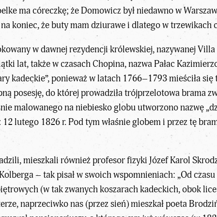
oelke ma córeczkę; że Domowicz był niedawno w Warszawie,
na koniec, że buty mam dziurawe i dlatego w trzewikach 
okowany w dawnej rezydencji królewskiej, nazywanej Villa
iątki lat, także w czasach Chopina, nazwa Pałac Kazimier
ry kadeckie”, ponieważ w latach 1766–1793 mieściła się 
obną posesję, do której prowadziła trójprzelotowa brama
śnie malowanego na niebiesko globu utworzono nazwę „dzi
z 12 lutego 1826 r. Pod tym właśnie globem i przez tę br
ili, mieszkali również profesor fizyki Józef Karol Skrodz
 Kolberga – tak pisał w swoich wspomnieniach: „Od czas
trowych (w tak zwanych koszarach kadeckich, obok liceum,
terze, naprzeciwko nas (przez sień) mieszkał poeta Brodzińs