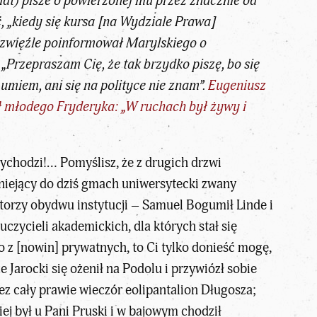
 lat) pisze o powierzonej mu przez znacznie od
, „kiedy się kursa [na Wydziale Prawa]
i zwięźle poinformował Marylskiego o
 „Przepraszam Cię, że tak brzydko piszę, bo się
 umiem, ani się na polityce nie znam”.
Eugeniusz
ł młodego Fryderyka: „W ruchach był żywy i
 wychodzi!… Pomyślisz, że z drugich drzwi
niejący do dziś gmach uniwersytecki zwany
torzy obydwu instytucji – Samuel Bogumił Linde i
zycieli akademickich, dla których stał się
o z [nowin] prywatnych, to Ci tylko donieść mogę,
 Jarocki się ożenił na Podolu i przywiózł sobie
zez cały prawie wieczór eolipantalion Długosza;
ej był u Pani Pruski i w bajowym chodził