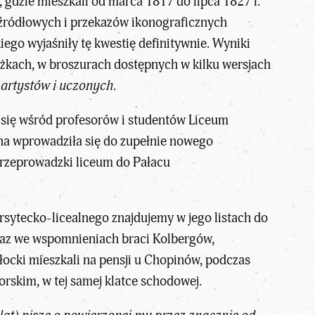
gdzie mieszkali od marca 1817 do lipca 1827 r.
 źródłowych i przekazów ikonograficznych
o wyjaśniły tę kwestię definitywnie. Wyniki
żkach, w broszurach dostępnych w kilku wersjach
artystów i uczonych
.
 się wśród profesorów i studentów Liceum
ina wprowadziła się do zupełnie nowego
rzeprowadzki liceum do Pałacu
ytecko-licealnego znajdujemy w jego listach do
 oraz we wspomnieniach braci Kolbergów,
łocki mieszkali na pensji u Chopinów, podczas
orskim, w tej samej klatce schodowej.