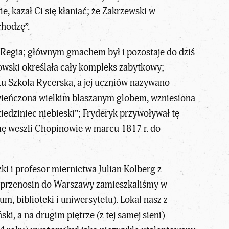
 kazał Ci się kłaniać; że Zakrzewski w
chodzę”.
 Regia; głównym gmachem był i pozostaje do dziś
zowski określała cały kompleks zabytkowy;
tu Szkoła Rycerska, a jej uczniów nazywano
 zwieńczona wielkim blaszanym globem, wzniesiona
edziniec niebieski”; Fryderyk przywoływał tę
amę weszli Chopinowie w marcu 1817 r. do
ki i profesor miernictwa Julian Kolberg z
u przenosin do Warszawy zamieszkaliśmy w
 biblioteki i uniwersytetu). Lokal nasz z
ki, a na drugim piętrze (z tej samej sieni)