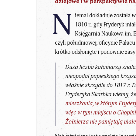
dziejowe i w perspektywie na
N
iemal dokładnie została 
1810 r., gdy Fryderyk miał
Księgarnia Naukowa im. Bo
czyli południowej, oficynie Pałac
krótko odsłonięte i ponownie zasy
Duża liczba kałamarzy znale
nieopodal papieskiego krzyża
właśnie skrzydle do 1817 r. T
Fryderyka Skarbka wiemy, że 
mieszkania, w którym Fryder
więc w tym miejscu o Chopini
Żołnierza nie pamiętają mał