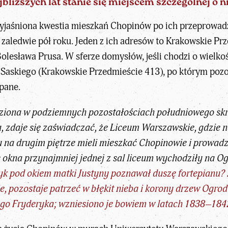
jbliższych lat stanie się miejscem szczególnej o
wyjaśniona kwestia mieszkań Chopinów po ich przeprowad
 zaledwie pół roku. Jeden z ich adresów to Krakowskie Prz
lesława Prusa. W sferze domysłów, jeśli chodzi o wielkość
u Saskiego (Krakowskie Przedmieście 413), po którym pozo
pane.
ziona w podziemnych pozostałościach południowego skrz
, zdaje się zaświadczać, że Liceum Warszawskie, gdzie n
u na drugim piętrze mieli mieszkać Chopinowie i prowadzi
okna przynajmniej jednej z sal liceum wychodziły na O
yk pod okiem matki Justyny poznawał duszę fortepianu?
e, pozostaje patrzeć w błękit nieba i korony drzew Ogr
ego Fryderyka; wzniesiono je bowiem w latach 1838–184