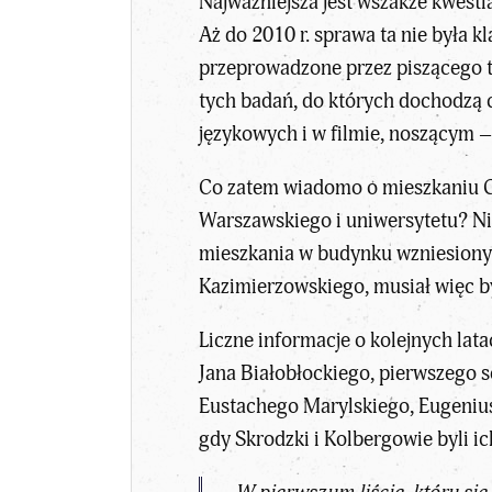
Najważniejsza jest wszakże kwest
Aż do 2010 r. sprawa ta nie była
przeprowadzone przez piszącego t
tych badań, do których dochodzą 
językowych i w filmie, noszącym –
Co zatem wiadomo o mieszkaniu Ch
Warszawskiego i uniwersytetu? Ni
mieszkania w budynku wzniesiony
Kazimierzowskiego, musiał więc b
Liczne informacje o kolejnych lat
Jana Białobłockiego, pierwszego s
Eustachego Marylskiego, Eugeniusz
gdy Skrodzki i Kolbergowie byli i