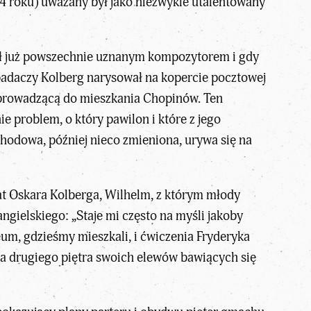
824 roku) uważany był jako niezwykle utalentowany
był już powszechnie uznanym kompozytorem i gdy
badaczy Kolberg narysował na kopercie pocztowej
ą prowadzącą do mieszkania Chopinów. Ten
 problem, o który pawilon i które z jego
chodowa, później nieco zmieniona, urywa się na
t Oskara Kolberga, Wilhelm, z którym młody
angielskiego: „Staje mi często na myśli jakoby
um, gdzieśmy mieszkali, i ćwiczenia Fryderyka
na drugiego piętra swoich elewów bawiących się