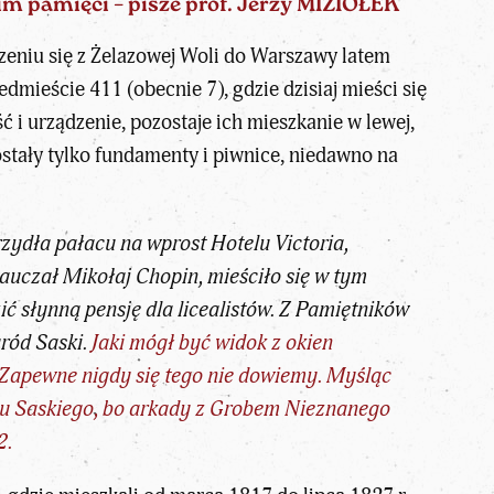
 nim pamięc
i – pisze
prof. Jerzy MIZIOŁEK
zeniu się z Żelazowej Woli do Warszawy latem
edmieście 411 (obecnie 7), gdzie dzisiaj mieści się
 i urządzenie, pozostaje ich mieszkanie w lewej,
stały tylko fundamenty i piwnice, niedawno na
ydła pałacu na wprost Hotelu Victoria,
auczał Mikołaj Chopin, mieściło się w tym
ć słynną pensję dla licealistów. Z
Pamiętników
gród Saski.
Jaki mógł być widok z okien
 Zapewne nigdy się tego nie dowiemy. Myśląc
odu Saskiego, bo arkady z Grobem Nieznanego
2.