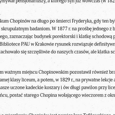
utrzymywał pensjonariuszy, a którego syn już wówczas (w 1
lokum Chopinów na długo po śmierci Fryderyka, gdy ten 
o skrupulatnym badaniom. W 1877 r. na prośbę jednego z 
iego, zaznaczając budynek porektorski i klatkę schodow
bliotece PAU w Krakowie rysunek rozwiązuje definitywnie
zachowało się szczęśliwie do naszych czasów, ale klatka s
ym ważnym miejscu Chopinowskim pozostawił również bra
samej klasy liceum, a potem, w 1829 r., na prywatne lekcje 
sze uczone kadeckie koszary i ów długi pawilon przy lice
dzińcu, postać starego Chopina wołającego wieczorem z ok