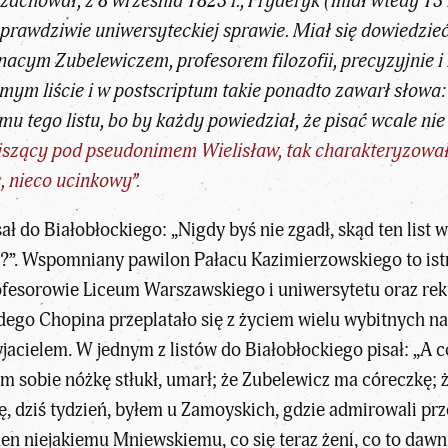
 zachował, z 8 września 1823 r., Fryderyk (miał wtedy 13
prawdziwie uniwersyteckiej sprawie. Miał się dowiedzieć
nacym Zubelewiczem, profesorem filozofii, precyzyjnie 
amym liście i w postscriptum takie ponadto zawarł słowa:
mu tego listu, bo by każdy powiedział, że pisać wcale nie
piszący pod pseudonimem Wielisław, tak charakteryzowa
 nieco ucinkowy”.
sał do Białobłockiego: „Nigdy byś nie zgadł, skąd ten list
”. Wspomniany pawilon Pałacu Kazimierzowskiego to ist
ofesorowie Liceum Warszawskiego i uniwersytetu oraz rek
go Chopina przeplatało się z życiem wielu wybitnych nauc
jacielem. W jednym z listów do Białobłockiego pisał: „A c
 sobie nóżkę stłukł, umarł; że Zubelewicz ma córeczkę; że
lę, dziś tydzień, byłem u Zamoyskich, gdzie admirowali pr
den niejakiemu Mniewskiemu, co się teraz żeni, co to dawni