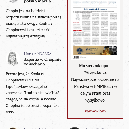
polska marka
Chopin jest najbardziej
rozpoznawalną na świecie polską
marką kulturową, a Konkurs
Chopinowski jest tej marki
najważniejszą dźwignią.
Haruka KOSAKA
Japonia w Chopinie
zakochana
Miesięcznik opinii
"Wszystko Co
Pewne jest, że Konkurs
Najważniejsze" oczekuje na
Chopinowski ma dla
Państwa w EMPIKach w
Japończyków szczególne
znaczenie. Trudno nie uwielbiać
całym kraju oraz
czegoś, co się kocha. A kochać
wysyłkowo.
Chopina to po prostu wspaniała
zamawiam
rzecz.