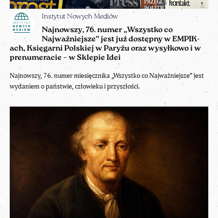
Instytut Nowych Mediów
Najnowszy, 76. numer „Wszystko co
Najważniejsze” jest już dostępny w EMPIK-
ach, Księgarni Polskiej w Paryżu oraz wysyłkowo i w
prenumeracie – w Sklepie Idei
Najnowszy, 76. numer miesięcznika „Wszystko co Najważniejsze” jest
wydaniem o państwie, człowieku i przyszłości.