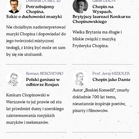
Dominik DUBIEL SJ
Gavin DIXON
Potrzebujemy
Chopin na
Chopina.
Wyspach.
Szkic o duchowości muzyki
Brytyjscy laureaci Konkursu
Chopinowskiego
Nie chciałbym nadinterpretować
Wielka Brytania ma długie i
muzyki Chopina i dopowiadać do
bliskie związki z muzyką
jego twórczości mistycznej
Fryderyka Chopina.
teologii, z którą być może on sam
by się nie utożsamił.
Roman BERCHENKO
Prof. Jerzy MIZIOŁEK
Polski geniusz w
Chopin jako Dante
odbiorze Rosjan
Autor „Boskiej Komedii”, zmarły
Konkurs Chopinowski w
dokładnie 700 lat temu,
Warszawie to już prawie od stu
nieustannie inspiruje poetów,
lat przedmiot dumy i szerokiego
pisarzy i filmowców.
zainteresowania rosyjskich
muzyków i melomanów.