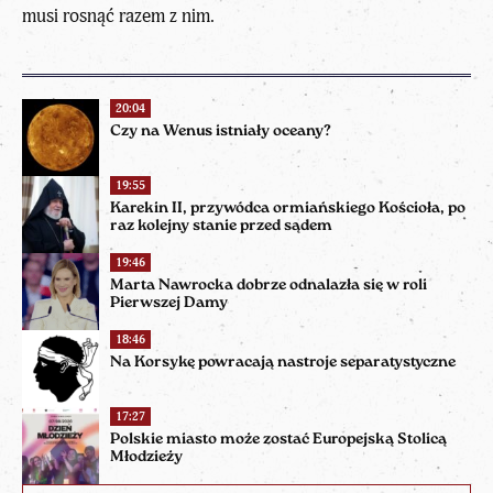
musi rosnąć razem z nim.
20:04
Czy na Wenus istniały oceany?
19:55
Karekin II, przywódca ormiańskiego Kościoła, po
raz kolejny stanie przed sądem
19:46
Marta Nawrocka dobrze odnalazła się w roli
Pierwszej Damy
18:46
Na Korsykę powracają nastroje separatystyczne
17:27
Polskie miasto może zostać Europejską Stolicą
Młodzieży