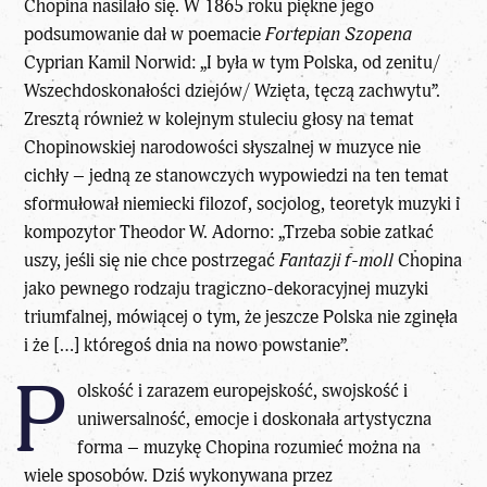
Chopina nasilało się. W 1865 roku piękne jego
podsumowanie dał w poemacie
Fortepian Szopena
Cyprian Kamil Norwid: „I była w tym Polska, od zenitu/
Wszechdoskonałości dziejów/ Wzięta, tęczą zachwytu”.
Zresztą również w kolejnym stuleciu głosy na temat
Chopinowskiej narodowości słyszalnej w muzyce nie
cichły – jedną ze stanowczych wypowiedzi na ten temat
sformułował niemiecki filozof, socjolog, teoretyk muzyki i
kompozytor Theodor W. Adorno: „Trzeba sobie zatkać
uszy, jeśli się nie chce postrzegać
Fantazji f-moll
Chopina
jako pewnego rodzaju tragiczno-dekoracyjnej muzyki
triumfalnej, mówiącej o tym, że jeszcze Polska nie zginęła
i że […] któregoś dnia na nowo powstanie”.
P
olskość i zarazem europejskość, swojskość i
uniwersalność, emocje i doskonała artystyczna
forma – muzykę Chopina rozumieć można na
wiele sposobów. Dziś wykonywana przez