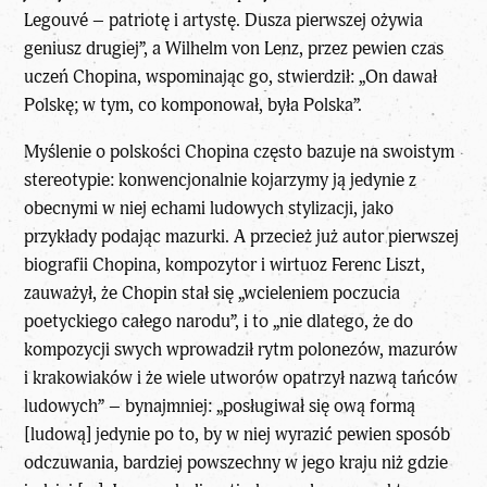
Legouvé – patriotę i artystę. Dusza pierwszej ożywia
geniusz drugiej”, a Wilhelm von Lenz, przez pewien czas
uczeń Chopina, wspominając go, stwierdził: „On dawał
Polskę; w tym, co komponował, była Polska”.
Myślenie o polskości Chopina często bazuje na swoistym
stereotypie: konwencjonalnie kojarzymy ją jedynie z
obecnymi w niej echami ludowych stylizacji, jako
przykłady podając mazurki. A przecież już autor pierwszej
biografii Chopina, kompozytor i wirtuoz Ferenc Liszt,
zauważył, że Chopin stał się „wcieleniem poczucia
poetyckiego całego narodu”, i to „nie dlatego, że do
kompozycji swych wprowadził rytm polonezów, mazurów
i krakowiaków i że wiele utworów opatrzył nazwą tańców
ludowych” – bynajmniej: „posługiwał się ową formą
[ludową] jedynie po to, by w niej wyrazić pewien sposób
odczuwania, bardziej powszechny w jego kraju niż gdzie