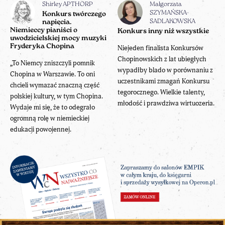
Shirley APTHORP
Małgorzata
SZYMAŃSKA-
Konkurs twórczego
napięcia.
SADLAKOWSKA
Niemieccy pianiści o
Konkurs inny niż wszystkie
uwodzicielskiej mocy muzyki
Fryderyka Chopina
Niejeden finalista Konkursów
Chopinowskich z lat ubiegłych
„To Niemcy zniszczyli pomnik
wypadłby blado w porównaniu z
Chopina w Warszawie. To oni
uczestnikami zmagań Konkursu
chcieli wymazać znaczną część
tegorocznego. Wielkie talenty,
polskiej kultury, w tym Chopina.
młodość i prawdziwa wirtuozeria.
Wydaje mi się, że to odegrało
ogromną rolę w niemieckiej
edukacji powojennej.