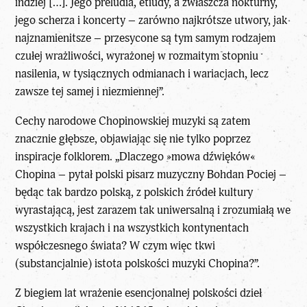
indziej […]. Jego preludia, etiudy, a zwłaszcza nokturny,
jego scherza i koncerty – zarówno najkrótsze utwory, jak
najznamienitsze – przesycone są tym samym rodzajem
czułej wrażliwości, wyrażonej w rozmaitym stopniu
nasilenia, w tysiącznych odmianach i wariacjach, lecz
zawsze tej samej i niezmiennej”.
Cechy narodowe Chopinowskiej muzyki są zatem
znacznie głębsze, objawiając się nie tylko poprzez
inspiracje folklorem. „Dlaczego »mowa dźwięków«
Chopina – pytał polski pisarz muzyczny Bohdan Pociej –
będąc tak bardzo polską, z polskich źródeł kultury
wyrastającą, jest zarazem tak uniwersalną i zrozumiałą we
wszystkich krajach i na wszystkich kontynentach
współczesnego świata? W czym więc tkwi
(substancjalnie) istota polskości muzyki Chopina?”.
Z biegiem lat wrażenie esencjonalnej polskości dzieł