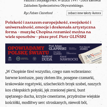
Filozofii i Socjologii PAN. W latach 1997 -2005 kierował
Zakładem Społeczeństwa Obywatelskiego.
Ryc.Fabien Clairefond
zobacz inne teksty Autora
Polskość i zarazem europejskość, swojskość i
uniwersalność, emocje i doskonała artystyczna
forma – muzykę Chopina rozumieć można na
wiele sposobów – pisze prof. Piotr GLIŃSKI
„W Chopinie tkwi wszystko, czego nam wzbraniano:
barwne kontusze, pasy złotem lite, posępne czamarki,
krakowskie rogatywki, szlacheckich brzęk szabel, naszych
kos chłopskich połyski, jęk zranionej piersi, bunt
spętanego ducha, krzyże cmentarne, przydrożne wiejskie
kościółki, modlitwy serc stroskanych, niewoli ból,