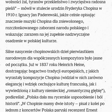
wolności żal, tyranów przekleństwo i zwycięstwa radosna
pieśń” – mówił w stulecie urodzin Fryderyka Chopina w
1910 r. Ignacy Jan Paderewski, jakże celnie opisując
znaczenie muzyki Chopina dla zniewolonego,
rozczłonkowanego zaborami narodu polskiego i
wskazując zarazem na jej zupełnie nadzwyczajne
osadzenie w polskiej kulturze.
Silne nasycenie chopinowskich dzieł pierwiastkiem
narodowym dla współczesnych kompozytora było jasne
od początku. Już w 1837 roku Heinrich Heine,
dostrzegając bogactwo tradycji europejskich, z jakich
wyrastały kompozycje Chopina (widział w nich zarówno
elegancję i wdzięk cechujące kulturę francuską, jak i
wywiedzioną z kultury niemieckiej „romantyczną głębię”),
podkreślał: „Polska dała mu rycerskie usposobienie i ból
historii”. „W Chopinie mamy dwie istoty – pisał z kolei po
jednym z koncertów Polaka paryski recenzent Ernest