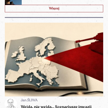
Więcej
Jan ŚLIWA
Wejdą, nie wejdą… Scenariusze inwazji