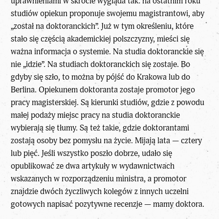
uprawnieniami w skrócie wygląda tak: na ostatnim roku
studiów opiekun proponuje swojemu magistrantowi, aby
„został na doktoranckich”. Już w tym określeniu, które
stało się częścią akademickiej polszczyzny, mieści się
ważna informacja o systemie. Na studia doktoranckie się
nie „idzie”. Na studiach doktoranckich się zostaje. Bo
gdyby się szło, to można by pójść do Krakowa lub do
Berlina. Opiekunem doktoranta zostaje promotor jego
pracy magisterskiej. Są kierunki studiów, gdzie z powodu
małej podaży miejsc pracy na studia doktoranckie
wybierają się tłumy. Są też takie, gdzie doktorantami
zostają osoby bez pomysłu na życie. Mijają lata — cztery
lub pięć. Jeśli wszystko poszło dobrze, udało się
opublikować ze dwa artykuły w wydawnictwach
wskazanych w rozporządzeniu ministra, a promotor
znajdzie dwóch życzliwych kolegów z innych uczelni
gotowych napisać pozytywne recenzje — mamy doktora.