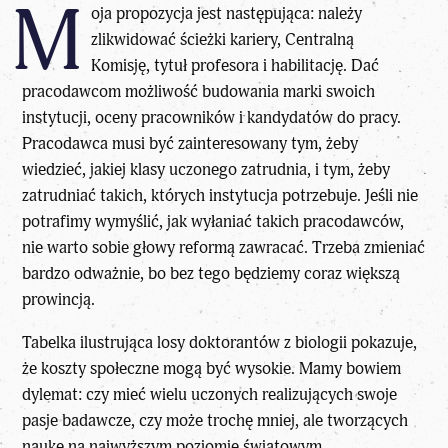
M
oja propozycja jest następująca: należy
zlikwidować ścieżki kariery, Centralną
Komisję, tytuł profesora i habilitację. Dać
pracodawcom możliwość budowania marki swoich
instytucji, oceny pracowników i kandydatów do pracy.
Pracodawca musi być zainteresowany tym, żeby
wiedzieć, jakiej klasy uczonego zatrudnia, i tym, żeby
zatrudniać takich, których instytucja potrzebuje. Jeśli nie
potrafimy wymyślić, jak wyłaniać takich pracodawców,
nie warto sobie głowy reformą zawracać. Trzeba zmieniać
bardzo odważnie, bo bez tego będziemy coraz większą
prowincją.
Tabelka ilustrująca losy doktorantów z biologii pokazuje,
że koszty społeczne mogą być wysokie. Mamy bowiem
dylemat: czy mieć wielu uczonych realizujących swoje
pasje badawcze, czy może trochę mniej, ale tworzących
naukę na najwyższym poziomie światowym.