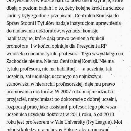
Oczywiście są w Polsce bardzo poważne instytucje, które
dbają o poziom badań i o to, żeby kolejne kroki na ścieżce
kariery były zgodne z przepisami. Centralna Komisja do
Spraw Stopni i Tytułów nadaje instytucjom uprawnienia
do nadawania doktoratów, wyznacza komisje
habilitacyjne, które dają prawo pełnienia funkcji
promotora. I w końcu opiniuje dla Prezydenta RP
wniosek o nadanie tytułu profesora. Tego wszystkiego na
Zachodzie nie ma. Nie ma Centralnej Komisji. Nie ma
tytułu profesora, nie ma habilitacji — a uczelnia, tak
uczelnia, zatrudniając uczonego na najniższym
stanowisku w hierarchii profesorskiej, daje mu prawo
promowania doktorów. W 2007 roku mój młodziutki
przyjaciel, natychmiast po doktoracie z dobrej uczelni,
rozpoczął pracę jako assistant profesor. Jego pierwsza
uczennica uzyskała doktorat w 2011 roku, a od 2013
roku jest profesorem w Yale University (Ivy League). Moi
młodsi koledzy pracujący w Polsce, aby promować