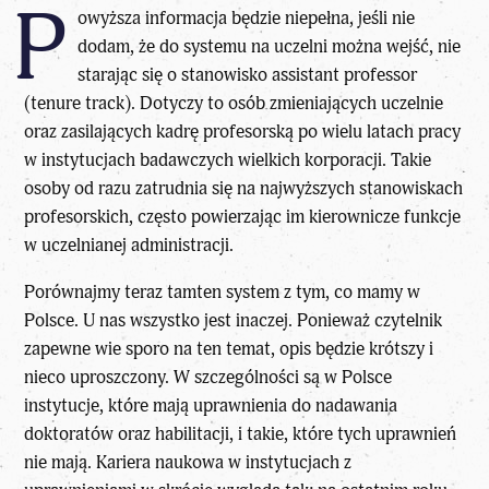
P
owyższa informacja będzie niepełna, jeśli nie
dodam, że do systemu na uczelni można wejść, nie
starając się o stanowisko assistant professor
(tenure track). Dotyczy to osób zmieniających uczelnie
oraz zasilających kadrę profesorską po wielu latach pracy
w instytucjach badawczych wielkich korporacji. Takie
osoby od razu zatrudnia się na najwyższych stanowiskach
profesorskich, często powierzając im kierownicze funkcje
w uczelnianej administracji.
Porównajmy teraz tamten system z tym, co mamy w
Polsce. U nas wszystko jest inaczej. Ponieważ czytelnik
zapewne wie sporo na ten temat, opis będzie krótszy i
nieco uproszczony. W szczególności są w Polsce
instytucje, które mają uprawnienia do nadawania
doktoratów oraz habilitacji, i takie, które tych uprawnień
nie mają. Kariera naukowa w instytucjach z