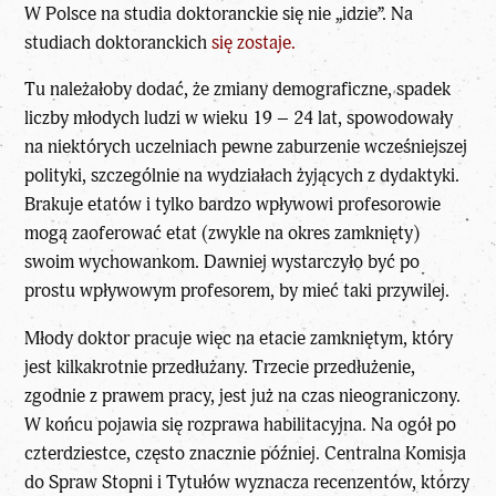
W Polsce na studia doktoranckie się nie „idzie”. Na
studiach doktoranckich
się zostaje.
Tu należałoby dodać, że zmiany demograficzne, spadek
liczby młodych ludzi w wieku 19 – 24 lat, spowodowały
na niektórych uczelniach pewne zaburzenie wcześniejszej
polityki, szczególnie na wydziałach żyjących z dydaktyki.
Brakuje etatów i tylko bardzo wpływowi profesorowie
mogą zaoferować etat (zwykle na okres zamknięty)
swoim wychowankom. Dawniej wystarczyło być po
prostu wpływowym profesorem, by mieć taki przywilej.
Młody doktor pracuje więc na etacie zamkniętym, który
jest kilkakrotnie przedłużany. Trzecie przedłużenie,
zgodnie z prawem pracy, jest już na czas nieograniczony.
W końcu pojawia się rozprawa habilitacyjna. Na ogół po
czterdziestce, często znacznie później. Centralna Komisja
do Spraw Stopni i Tytułów wyznacza recenzentów, którzy