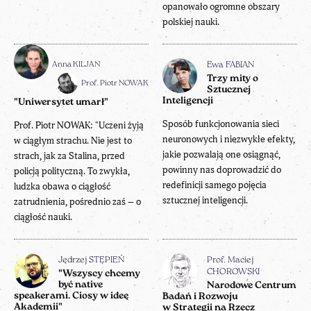
opanowało ogromne obszary
polskiej nauki.
Anna KILJAN
Ewa FABIAN
Trzy mity o
Prof. Piotr NOWAK
Sztucznej
Inteligencji
"Uniwersytet umarł"
Sposób funkcjonowania sieci
Prof. Piotr NOWAK: "Uczeni żyją
neuronowych i niezwykłe efekty,
w ciągłym strachu. Nie jest to
jakie pozwalają one osiągnąć,
strach, jak za Stalina, przed
powinny nas doprowadzić do
policją polityczną. To zwykła,
redefinicji samego pojęcia
ludzka obawa o ciągłość
sztucznej inteligencji.
zatrudnienia, pośrednio zaś – o
ciągłość nauki.
Jędrzej STĘPIEŃ
Prof. Maciej
CHOROWSKI
"Wszyscy chcemy
być native
Narodowe Centrum
speakerami. Ciosy w ideę
Badań i Rozwoju
Akademii"
w Strategii na Rzecz