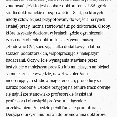
zbudować. Jeśli to jest osoba z doktoratem z USA, gdzie
studia doktoranckie mogą trwać 6 – 8 lat, po których
młody człowiek jest przygotowany do wejścia na rynek
(stałej) pracy, można startować tuż po doktoracie. Osoby,
które uzyskały doktorat w krajach, gdzie ograniczenia
czasu na zrobienie doktoratu są sztywne, muszą
„zbudować CV”, spędzając kilka dodatkowych lat na
stażach podoktorskich, współpracując z najlepszymi
badaczami. Oczywiście wymagania stawiane przez
instytucje o mniejszym prestiżu lub mniejszych ambicjach
są mniejsze, ale wszędzie, nawet w koledżach
nieoferujących studiów magisterskich, procedury są
bardzo podobne. Osobie przyjętej na tenure track oferuje
się najniższe stanowisko profesorskie (assistant
professor) i obowiązki profesora — łącznie z
oczekiwaniem, że będzie pełnił funkcję promotora.
Decyzja o przyznaniu prawa do promowania doktorów