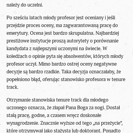
należy do uczelni.
Po sześciu latach młody profesor jest oceniany i jeśli
przejdzie proces oceny, ma zagwarantowaną pracę do
emerytury. Ocena jest bardzo skrupulatna. Najbardziej
prestiżowe instytucje proszą autorytety o porównanie
kandydata z najlepszymi uczonymi na świecie. W
koledżach o opinie pyta się absolwentów, których młody
profesor uczył. Mimo bardzo ostrej oceny negatywne
decyzje są bardzo rzadkie. Taka decyzja oznaczałaby, że
popełniono błąd, oferując stanowisko profesora w tenure
track.
Otrzymanie stanowiska tenure track dla młodego
uczonego oznacza, że złapał Pana Boga za nogi. Dostał
stałą pracę, godne, a czasem wręcz doskonałe
wynagrodzenie. Znacznie wyższe od tego „na przeżycie”,
które otrzymywał jako stażysta lub doktorant. Ponadto