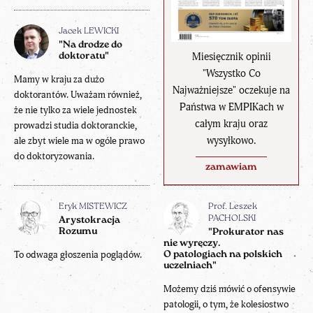
Jacek LEWICKI
"Na drodze do
Miesięcznik opinii
doktoratu"
"Wszystko Co
Mamy w kraju za dużo
Najważniejsze" oczekuje na
doktorantów. Uważam również,
Państwa w EMPIKach w
że nie tylko za wiele jednostek
całym kraju oraz
prowadzi studia doktoranckie,
wysyłkowo.
ale zbyt wiele ma w ogóle prawo
do doktoryzowania.
zamawiam
Eryk MISTEWICZ
Prof. Leszek
PACHOLSKI
Arystokracja
Rozumu
"Prokurator nas
nie wyręczy.
To odwaga głoszenia poglądów.
O patologiach na polskich
uczelniach"
Możemy dziś mówić o ofensywie
patologii, o tym, że kolesiostwo