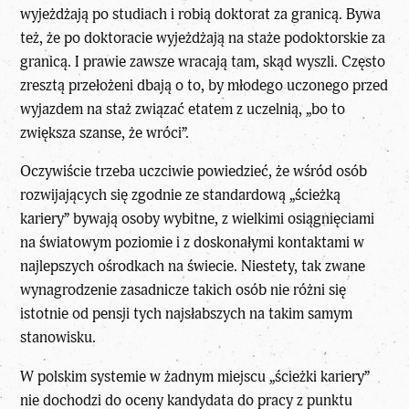
wyjeżdżają po studiach i robią doktorat za granicą. Bywa
też, że po doktoracie wyjeżdżają na staże podoktorskie za
granicą. I prawie zawsze wracają tam, skąd wyszli. Często
zresztą przełożeni dbają o to, by młodego uczonego przed
wyjazdem na staż związać etatem z uczelnią, „bo to
zwiększa szanse, że wróci”.
Oczywiście trzeba uczciwie powiedzieć, że wśród osób
rozwijających się zgodnie ze standardową „ścieżką
kariery” bywają osoby wybitne, z wielkimi osiągnięciami
na światowym poziomie i z doskonałymi kontaktami w
najlepszych ośrodkach na świecie. Niestety, tak zwane
wynagrodzenie zasadnicze takich osób nie różni się
istotnie od pensji tych najsłabszych na takim samym
stanowisku.
W polskim systemie w żadnym miejscu „ścieżki kariery”
nie dochodzi do oceny kandydata do pracy z punktu