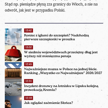
Stąd np. pieniądze płyną zza granicy do Włoch, a nie na
odwrót, jak jest w przypadku Polski.
13:42
Koniec z igłami do szczepień? Nadchodzą
pierwsze szczepionki w proszku
13:32
W siedmiu województwach przeciętny dług jest
wyższy niż miesięczna pensja
12:45
Najważniejsze muzea w Polsce na jednej liście.
Ranking „Wszystko co Najważniejsze” 2026/2027
12:31
Incydent dronowy na lotnisku w Lipsku kolejną
prowokacją Kremla?
12:10
Jak oglądać zaćmienie Słońca?