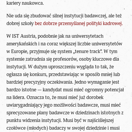
kariery naukowca.
Nie uda się zbudować silnej instytucji badawczej, ale też
dobrej szkoły
bez dobrze przemyślanej polityki kadrowej.
W IST Austria, podobnie jak na uniwersytetach
amerykańskich i na coraz większej liczbie uniwersytetów
w Europie, przyjmuje się system „tenure track”. W tym
systemie zatrudnia się profesorów, osoby kluczowe dla
instytucji. W dużym uproszczeniu wygląda to tak, że
ogłasza się konkurs, przedstawiając w sposób mniej lub
bardziej precyzyjny oczekiwania. Jedno wymaganie jest
bardzo istotne — kandydat musi mieć ogromny potencjał
na lidera. Oznacza to, że musi mieć już dorobek
uwiarygadniający jego możliwości badawcze, musi mieć
sprecyzowane plany badawcze w dziedzinach istotnych z
punktu widzenia instytucji. Musi być w najściślejszej
czołówce (młodych) badaczy w swojej dziedzinie i musi