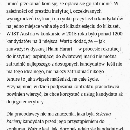
umieć przekonać komisję, że opłaca się go zatrudnić. W
zależności od prestiżu instytucji, oczekiwanych
wynagrodzeń i sytuacji na rynku pracy liczba kandydatów
na jedno miejsce waha się od kilkudziesięciu do kilkuset.
W IST Austria w konkursie w 2015 roku było ponad 1200
kandydatów na 3 miejsca. Warto dodać, że — jak
zauważył w dyskusji Haim Harari — w procesie rekrutacji
do instytucji aspirującej do światowej marki nie można
zatrudnić najlepszego z dostępnych kandydatów. Jeśli nie
ma tego idealnego, nie należy zatrudniać nikogo —
tenure to jak związek małżeński, na całe życie.
Przynajmniej w dzień podpisania kontraktu pracodawca
powinien wierzyć, że chce korzystać z usług kandydata aż
do jego emerytury.
Dla pracodawcy nie ma znaczenia, jaka była
ścieżka
kariery
kandydata przed jego przystąpieniem do
konkursu. Ważne jest, jaki dorobek udało się kandydatowi