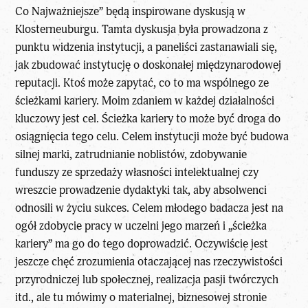
Co Najważniejsze” będą inspirowane dyskusją w
Klosterneuburgu. Tamta dyskusja była prowadzona z
punktu widzenia instytucji, a paneliści zastanawiali się,
jak zbudować instytucję o doskonałej międzynarodowej
reputacji. Ktoś może zapytać, co to ma wspólnego ze
ścieżkami kariery. Moim zdaniem w każdej działalności
kluczowy jest cel. Ścieżka kariery to może być droga do
osiągnięcia tego celu. Celem instytucji może być budowa
silnej marki, zatrudnianie noblistów, zdobywanie
funduszy ze sprzedaży własności intelektualnej czy
wreszcie prowadzenie dydaktyki tak, aby absolwenci
odnosili w życiu sukces. Celem młodego badacza jest na
ogół zdobycie pracy w uczelni jego marzeń i „ścieżka
kariery” ma go do tego doprowadzić. Oczywiście jest
jeszcze chęć zrozumienia otaczającej nas rzeczywistości
przyrodniczej lub społecznej, realizacja pasji twórczych
itd., ale tu mówimy o materialnej, biznesowej stronie