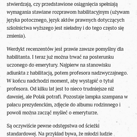
stwierdzają, czy przedstawione osiągnięcia spełniają
wymagania stawiane rozprawom habilitacyjnym (używam
języka potocznego, język aktów prawnych dotyczących
szkolnictwa wyższego jest nieładny i do tego często się
zmienia).
Werdykt recenzentów jest prawie zawsze pomyślny dla
habilitanta. I teraz już można trwać na posterunku
uczonego do emerytury. Najpierw na stanowisku
adiunkta z habilitacją, potem profesora nadzwyczajnego.
W końcu nadchodzi moment, aby wystąpić o tytuł
profesora. Od kilku lat jest to nieco trudniejsze niż
dawniej, ale Polak potrafi. Pozostaje lampka szampana w
pałacu prezydenckim, zdjęcie do albumu rodzinnego i
powoli można zacząć myśleć o emeryturze.
Są oczywiście pewne odstępstwa od ścieżki
standardowej. Na przykład bywa, że młodzi ludzie