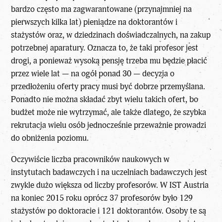
bardzo często ma zagwarantowane (przynajmniej na
pierwszych kilka lat) pieniądze na doktorantów i
stażystów oraz, w dziedzinach doświadczalnych, na zakup
potrzebnej aparatury. Oznacza to, że taki profesor jest
drogi, a ponieważ wysoką pensję trzeba mu będzie płacić
przez wiele lat — na ogół ponad 30 — decyzja o
przedłożeniu oferty pracy musi być dobrze przemyślana.
Ponadto nie można składać zbyt wielu takich ofert, bo
budżet może nie wytrzymać, ale także dlatego, że szybka
rekrutacja wielu osób jednocześnie przeważnie prowadzi
do obniżenia poziomu.
Oczywiście liczba pracowników naukowych w
instytutach badawczych i na uczelniach badawczych jest
zwykle dużo większa od liczby profesorów. W IST Austria
na koniec 2015 roku oprócz 37 profesorów było 129
stażystów po doktoracie i 121 doktorantów. Osoby te są