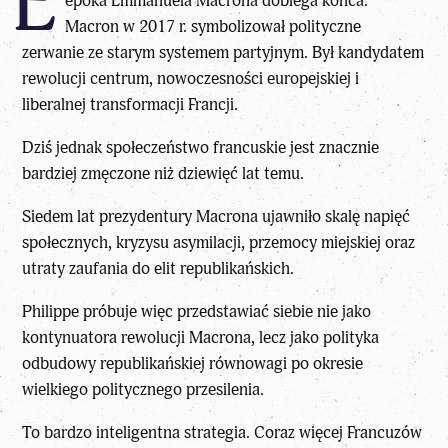
É
epoka Emmanuela Macrona dobiega końca.
Macron w 2017 r. symbolizował polityczne
zerwanie ze starym systemem partyjnym. Był kandydatem
rewolucji centrum, nowoczesności europejskiej i
liberalnej transformacji Francji.
Dziś jednak społeczeństwo francuskie jest znacznie
bardziej zmęczone niż dziewięć lat temu.
Siedem lat prezydentury Macrona ujawniło
skalę napięć
społecznych
, kryzysu asymilacji, przemocy miejskiej oraz
utraty zaufania do elit republikańskich.
Philippe próbuje więc przedstawiać siebie nie jako
kontynuatora rewolucji Macrona, lecz jako polityka
odbudowy republikańskiej równowagi po okresie
wielkiego politycznego przesilenia.
To bardzo inteligentna strategia. Coraz więcej Francuzów