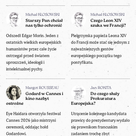
Michał KŁOSOWSKI
Michał KŁOSOWSKI
Starszy Pan chciał
Czego Leon XIV
nas tylko ochronić
szuka we Francji?
Odszedł Edgar Morin. Jeden z
Pielgrzymka papieża Leona XIV
ostatnich wielkich europejskich
do Francji może stać się jednym z
humanistów przez całe życie
najważniejszych gestów
ostrzegał przed światem
europejskiego początku tego
uproszczeń, ideologii i
pontyfikatu.
intelektualnej pychy.
Margot ROUSSEAU
Jan ROKITA
Godard w Cannes i
Do czego służy
kino nazbyt
Prokuratura
ostrożne
Europejska?
Eye Haidara otworzyła festiwal
Utrącenie kolejnego kandydata
Cannes 2026 jako mistrzyni
prawicy do prezydentury wydało
ceremonii, oddając hołd
się prawnikom francuskim
Godardowi.
zadaniem trochę zbyt