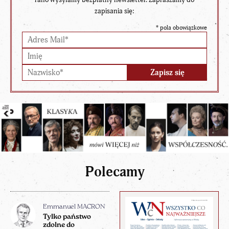
zapisania się:
*
pola obowiązkowe
Polecamy
Emmanuel MACRON
Tylko państwo
zdolne do