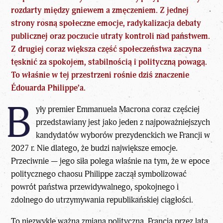
rozdarty między gniewem a zmęczeniem. Z jednej
strony rosną społeczne emocje, radykalizacja debaty
publicznej oraz poczucie utraty kontroli nad państwem.
Z drugiej coraz większa część społeczeństwa zaczyna
tęsknić za spokojem, stabilnością i polityczną powagą.
To właśnie w tej przestrzeni rośnie dziś znaczenie
Édouarda Philippe’a.
B
yły premier Emmanuela Macrona coraz częściej
przedstawiany jest jako jeden z najpoważniejszych
kandydatów
wyborów prezydenckich we Francji w
2027 r.
Nie dlatego, że budzi największe emocje.
Przeciwnie — jego siła polega właśnie na tym, że w epoce
politycznego chaosu Philippe zaczął symbolizować
powrót państwa przewidywalnego, spokojnego i
zdolnego do utrzymywania republikańskiej ciągłości.
To niezwykle ważna zmiana polityczna. Francja przez lata