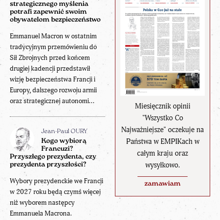
strategicznego myślenia
potrafi zapewnić swoim
obywatelom bezpieczeństwo
Emmanuel Macron w ostatnim
tradycyjnym przemówieniu do
Sił Zbrojnych przed końcem
drugiej kadencji przedstawił
wizję bezpieczeństwa Francji i
Europy, dalszego rozwoju armii
oraz strategicznej autonomi...
Miesięcznik opinii
"Wszystko Co
Najważniejsze" oczekuje na
Jean-Paul OURY
Państwa w EMPIKach w
Kogo wybiorą
Francuzi?
całym kraju oraz
Przyszłego prezydenta, czy
wysyłkowo.
prezydenta przyszłości?
Wybory prezydenckie we Francji
zamawiam
w 2027 roku będą czymś więcej
niż wyborem następcy
Emmanuela Macrona.