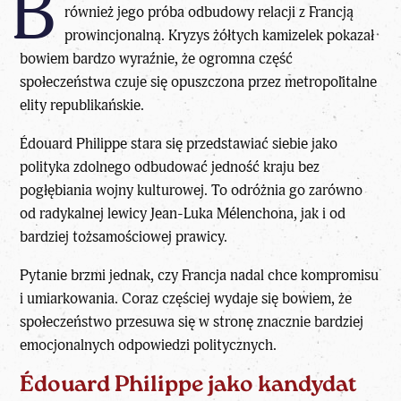
B
również jego próba
odbudowy relacji z Francją
prowincjonalną
. Kryzys żółtych kamizelek pokazał
bowiem bardzo wyraźnie, że ogromna część
społeczeństwa czuje się opuszczona przez metropolitalne
elity republikańskie.
Édouard Philippe stara się przedstawiać siebie jako
polityka zdolnego odbudować jedność kraju bez
pogłębiania wojny kulturowej. To odróżnia go zarówno
od radykalnej lewicy
Jean-Luka Mélenchona
, jak i od
bardziej tożsamościowej prawicy.
Pytanie brzmi jednak, czy
Francja
nadal chce kompromisu
i umiarkowania. Coraz częściej wydaje się bowiem, że
społeczeństwo przesuwa się w stronę znacznie bardziej
emocjonalnych odpowiedzi politycznych.
Édouard Philippe jako kandydat