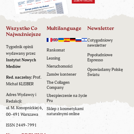
Wszystko Co
Multilanguage
Newsletter
Najważniejsze
Cotygodniowy
newsletter
Tygodnik opinii
Rankomat
wydawany przez
Popołudniowe
Leasing
Instytut Nowych
Espresso
Nieruchomości
Mediów
Opowiadamy Polskę
Zamów kontener
Światu
Red. naczelny:
Prof.
The Collagen
Michał KLEIBER
Company
Adres Wydawcy i
Ubezpieczenie na życie
Pru
Redakcji:
ul. M. Konopnickiej 6,
Sklep z kosmetykami
naturalnymi online
00-491 Warszawa
ISSN 2449-7991