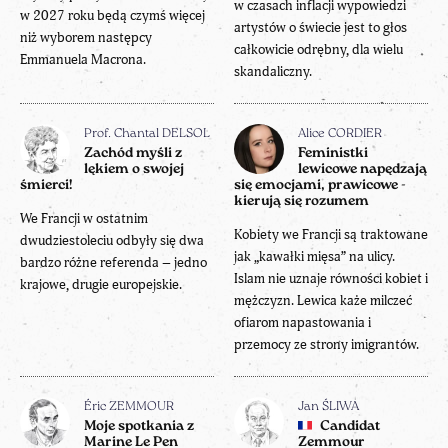
w czasach inflacji wypowiedzi
w 2027 roku będą czymś więcej
artystów o świecie jest to głos
niż wyborem następcy
całkowicie odrębny, dla wielu
Emmanuela Macrona.
skandaliczny.
Prof. Chantal DELSOL
Alice CORDIER
Zachód myśli z
Feministki
lękiem o swojej
lewicowe napędzają
śmierci!
się emocjami, prawicowe -
kierują się rozumem
We Francji w ostatnim
Kobiety we Francji są traktowane
dwudziestoleciu odbyły się dwa
jak „kawałki mięsa” na ulicy.
bardzo różne referenda – jedno
Islam nie uznaje równości kobiet i
krajowe, drugie europejskie.
mężczyzn. Lewica każe milczeć
ofiarom napastowania i
przemocy ze strony imigrantów.
Éric ZEMMOUR
Jan ŚLIWA
Moje spotkania z
Candidat
Marine Le Pen
Zemmour