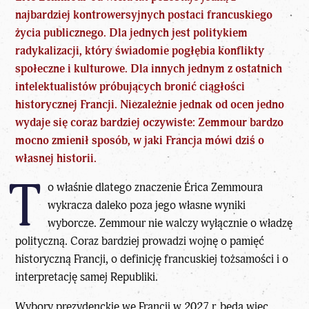
najbardziej kontrowersyjnych postaci francuskiego
życia publicznego. Dla jednych jest politykiem
radykalizacji, który świadomie pogłębia konflikty
społeczne i kulturowe. Dla innych jednym z ostatnich
intelektualistów próbujących bronić ciągłości
historycznej Francji. Niezależnie jednak od ocen jedno
wydaje się coraz bardziej oczywiste: Zemmour bardzo
mocno zmienił sposób, w jaki Francja mówi dziś o
własnej historii.
T
o właśnie dlatego znaczenie Érica Zemmoura
wykracza daleko poza jego własne wyniki
wyborcze. Zemmour nie walczy wyłącznie o władzę
polityczną. Coraz bardziej prowadzi wojnę o pamięć
historyczną Francji, o definicję francuskiej tożsamości i o
interpretację samej Republiki.
Wybory prezydenckie we Francji w 2027 r.
będą więc