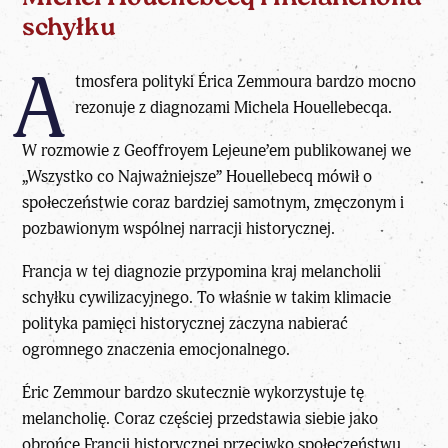
schyłku
A
tmosfera polityki Érica Zemmoura bardzo mocno
rezonuje z diagnozami Michela Houellebecqa.
W rozmowie z Geoffroyem Lejeune’em publikowanej we
„Wszystko co Najważniejsze”
Houellebecq
mówił o
społeczeństwie coraz bardziej samotnym, zmęczonym i
pozbawionym wspólnej narracji historycznej.
Francja
w tej diagnozie przypomina kraj melancholii
schyłku cywilizacyjnego. To właśnie w takim klimacie
polityka pamięci historycznej zaczyna nabierać
ogromnego znaczenia emocjonalnego.
Éric Zemmour
bardzo skutecznie wykorzystuje tę
melancholię. Coraz częściej przedstawia siebie jako
obrońcę Francji historycznej przeciwko społeczeństwu