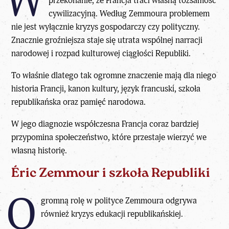
W
przekonanie, że Francja traci własną tożsamość
cywilizacyjną. Według Zemmoura problemem
nie jest wyłącznie kryzys gospodarczy czy polityczny.
Znacznie groźniejsza staje się utrata wspólnej narracji
narodowej i rozpad kulturowej ciągłości Republiki.
To właśnie dlatego tak ogromne znaczenie mają dla niego
historia Francji, kanon kultury, język francuski, szkoła
republikańska oraz pamięć narodowa.
W jego diagnozie współczesna Francja coraz bardziej
przypomina społeczeństwo, które przestaje wierzyć we
własną historię.
Éric Zemmour i szkoła Republiki
O
gromną rolę w polityce Zemmoura odgrywa
również
kryzys edukacji republikańskiej
.