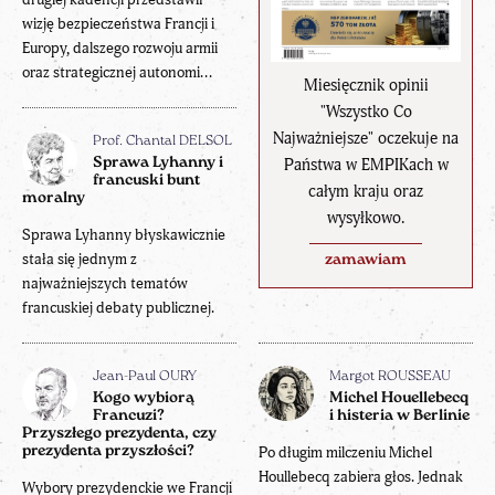
wizję bezpieczeństwa Francji i
Europy, dalszego rozwoju armii
oraz strategicznej autonomi...
Miesięcznik opinii
"Wszystko Co
Najważniejsze" oczekuje na
Prof. Chantal DELSOL
Państwa w EMPIKach w
Sprawa Lyhanny i
francuski bunt
całym kraju oraz
moralny
wysyłkowo.
Sprawa Lyhanny błyskawicznie
stała się jednym z
zamawiam
najważniejszych tematów
francuskiej debaty publicznej.
Jean-Paul OURY
Margot ROUSSEAU
Kogo wybiorą
Michel Houellebecq
Francuzi?
i histeria w Berlinie
Przyszłego prezydenta, czy
prezydenta przyszłości?
Po długim milczeniu Michel
Houllebecq zabiera głos. Jednak
Wybory prezydenckie we Francji