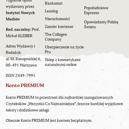
Tygodnik opinii
Rankomat
wydawany przez
Popołudniowe
Leasing
Instytut Nowych
Espresso
Nieruchomości
Mediów
Opowiadamy Polskę
Zamów kontener
Światu
Red. naczelny:
Prof.
The Collagen
Michał KLEIBER
Company
Adres Wydawcy i
Ubezpieczenie na życie
Pru
Redakcji:
ul. M. Konopnickiej 6,
Sklep z kosmetykami
naturalnymi online
00-491 Warszawa
ISSN 2449-7991
Konto PREMIUM
Konto PREMIUM to przestrzeń dla najbardziej zaangażowanych
Czytelników „Wszystko Co Najważniejsze”. Jeszcze bardziej wyjątkowe
teksty i dodatkowe usługi.
Obecnie Konto PREMIUM jest kontem bezpłatnym.