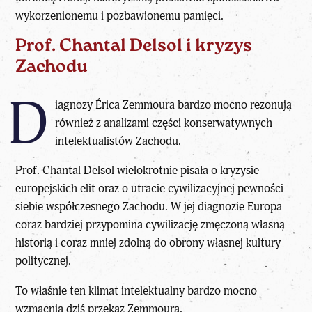
wykorzenionemu i pozbawionemu pamięci.
Prof. Chantal Delsol i kryzys
Zachodu
D
iagnozy Érica Zemmoura bardzo mocno rezonują
również z analizami części konserwatywnych
intelektualistów Zachodu.
Prof. Chantal Delsol
wielokrotnie pisała o kryzysie
europejskich elit oraz o utracie cywilizacyjnej pewności
siebie współczesnego Zachodu. W jej diagnozie Europa
coraz bardziej przypomina cywilizację zmęczoną własną
historią i coraz mniej zdolną do obrony własnej kultury
politycznej.
To właśnie ten
klimat intelektualny
bardzo mocno
wzmacnia dziś przekaz Zemmoura.