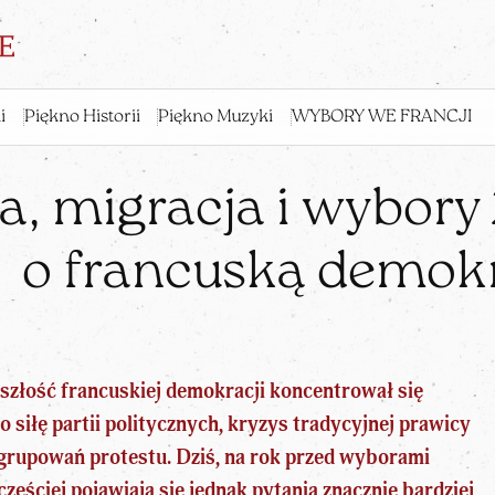
i
Piękno Historii
Piękno Muzyki
WYBORY WE FRANCJI
, migracja i wybory
o francuską demok
zyszłość francuskiej demokracji koncentrował się
 siłę partii politycznych, kryzys tradycyjnej prawicy
ugrupowań protestu. Dziś,
na rok przed wyborami
 częściej pojawiają się jednak pytania znacznie bardziej