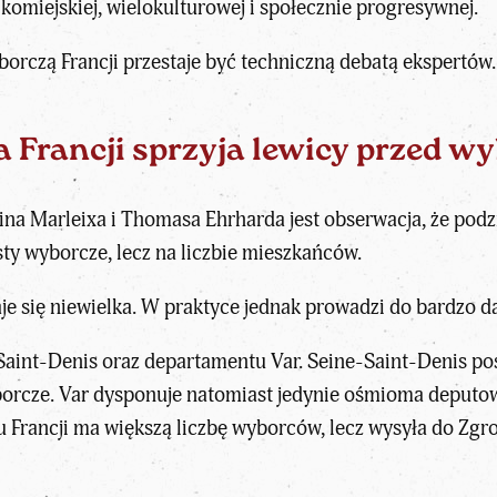
lkomiejskiej, wielokulturowej i społecznie progresywnej
.
rczą Francji przestaje być techniczną debatą ekspertów.
Francji sprzyja lewicy przed w
aina Marleixa i Thomasa Ehrharda jest obserwacja, że po
ty wyborcze, lecz na liczbie mieszkańców.
je się niewielka. W praktyce jednak prowadzi do bardzo d
Saint-Denis oraz departamentu Var. Seine-Saint-Denis 
borcze. Var dysponuje natomiast jedynie ośmioma deputo
 Francji ma większą liczbę wyborców, lecz wysyła do Zg