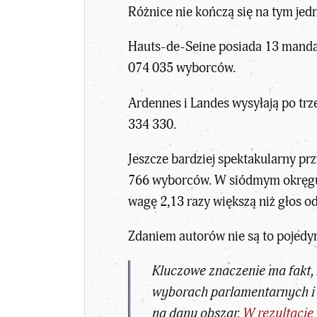
Różnice nie kończą się na tym jed
Hauts-de-Seine posiada 13 manda
074 035 wyborców.
Ardennes i Landes wysyłają po tr
334 330.
Jeszcze bardziej spektakularny p
766 wyborców. W siódmym okręgu L
wagę 2,13 razy większą niż głos 
Zdaniem autorów nie są to pojedy
Kluczowe znaczenie ma fakt,
wyborach parlamentarnych i
na dany obszar.
W rezultacie