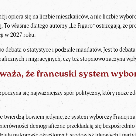
ji opiera się na liczbie mieszkańców, a nie liczbie wyb
. To właśnie dlatego autorzy „Le Figaro” ostrzegają, że p
ji w 2027 roku.
ko debata o statystyce i podziale mandatów. Jest to debat
aficznych i migracyjnych
, czy też stopniowo zaczyna wpł
waża, że francuski system wybor
ozpoczyna się najważniejszy spór polityczny, który może
e twierdzą bowiem jedynie, że system wyborczy Francji zaw
h nierówności demograficzne przekładają się bezpośrednio
działa na korzyść określonych środowisk ideowych i party