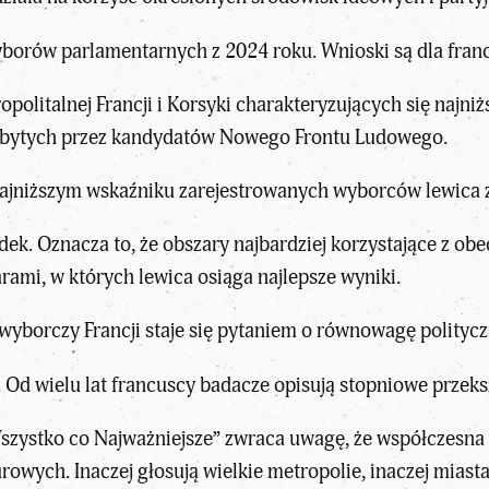
wyborów parlamentarnych z 2024 roku.
Wnioski są dla fran
politalnej Francji i Korsyki charakteryzujących się najn
dobytych przez kandydatów Nowego Frontu Ludowego.
ajniższym wskaźniku zarejestrowanych wyborców lewica 
adek. Oznacza to, że obszary najbardziej korzystające z 
ami, w których lewica osiąga najlepsze wyniki.
wyborczy Francji staje się pytaniem o równowagę polityc
. Od wielu lat francuscy badacze opisują stopniowe przeksz
szystko co Najważniejsze”
zwraca uwagę, że współczesna F
turowych
. Inaczej głosują wielkie metropolie, inaczej miast