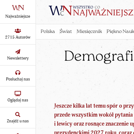
Najważniejsze
Polska
Świat
Miesięcznik
Piękno Nauk
2715 Autorów
Demografia
Newslettery
Posłuchaj nas
Oglądaj nas
Jeszcze kilka lat temu spór o pr
przede wszystkim wokół pytania o
Znajdź u nas
i lewicy oraz rosnące znaczenie 
prezydenckimi 2027 roku
, coraz