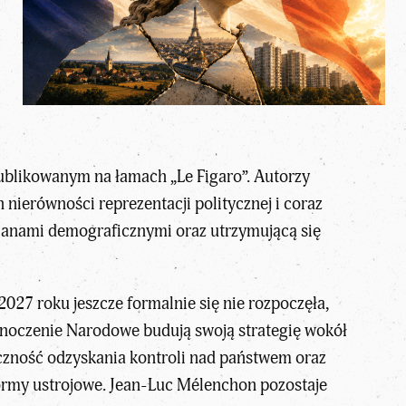
blikowanym na łamach „Le Figaro”. Autorzy
nierówności reprezentacji politycznej i coraz
zmianami demograficznymi oraz utrzymującą się
27 roku jeszcze formalnie się nie rozpoczęła,
ednoczenie Narodowe
budują swoją strategię wokół
czność odzyskania kontroli nad państwem
oraz
formy ustrojowe.
Jean-Luc Mélenchon pozostaje