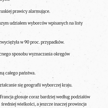
cuskiej prawicy alarmujące
.
iższym udziałem wyborców wpisanych na listy
zwyciężyła w 90 proc. przypadków.
obecnego sposobu wyznaczania okręgów
zną całego państwa.
tałcanie się geografii wyborczej kraju.
rancja głosuje coraz bardziej
według podziałów
a średniej wielkości, a jeszcze inaczej prowincja