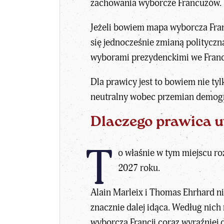
zachowania wyborcze Francuzów.
Jeżeli bowiem mapa wyborcza Franc
się jednocześnie zmianą polityczną
wyborami prezydenckimi we Franc
Dla prawicy jest to bowiem nie tyl
neutralny wobec
przemian demogr
Dlaczego prawica u
T
o właśnie w tym miejscu r
2027 roku.
Alain Marleix i Thomas Ehrhard ni
znacznie dalej idąca. Według nic
wyborcza Francji coraz wyraźniej 