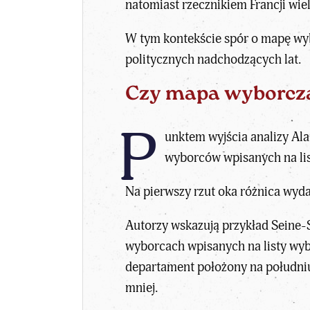
natomiast rzecznikiem Francji wie
W tym kontekście spór o mapę wybo
politycznych nadchodzących lat.
Czy mapa wyborcza 
P
unktem wyjścia analizy Al
wyborców wpisanych na lis
Na pierwszy rzut oka różnica wyda
Autorzy wskazują przykład Seine-
wyborcach wpisanych na listy wy
departament położony na południu
mniej.