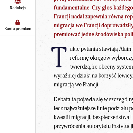
fundamentalne. Czy głos każdeg
Redakcja
Francji
nadal zapewnia równą rep
migracja we Francji doprowadziły
Konto premium
premiować jedne środowiska pol
T
akie pytania stawiają Alai
reformę okręgów wyborczyc
twierdzą, że obecny system
wyraźniej działa na korzyść lewic
migracją we Francji.
Debata ta pojawia się w szczegól
lecz najważniejsze linie podziału 
kwestii migracji, bezpieczeństwa 
przywrócenia autorytetu instytucj