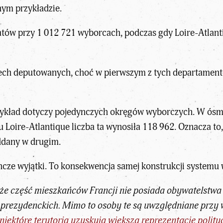
nym przykładzie.
tów przy 1 012 721 wyborcach, podczas gdy Loire-Atlan
zech deputowanych, choć w pierwszym z tych departament
rzykład dotyczy pojedynczych okręgów wyborczych. W ósm
oire-Atlantique liczba ta wynosiła 118 962. Oznacza to,
oddany w drugim.
ncze wyjątki. To konsekwencja samej konstrukcji
systemu 
 że
część mieszkańców Francji nie posiada obywatelstwa
 prezydenckich. Mimo to osoby te są uwzględniane prz
 niektóre terytoria uzyskują większą reprezentację polit