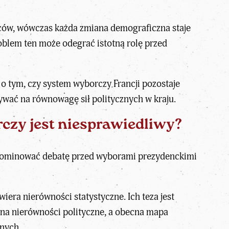
orców, wówczas każda
zmiana demograficzna
staje
roblem ten może odegrać istotną rolę przed
a o tym, czy system wyborczy Francji pozostaje
ywać na równowagę sił politycznych w kraju.
czy jest niesprawiedliwy?
 zdominować debatę przed wyborami prezydenckimi
iera nierówności statystyczne. Ich teza jest
 na nierówności polityczne, a obecna mapa
jnych.