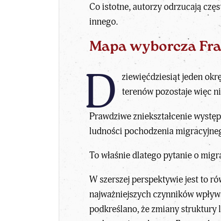
Co istotne, autorzy odrzucają czę
innego.
Mapa wyborcza Fra
D
ziewięćdziesiąt jeden ok
terenów pozostaje więc ni
Prawdziwe zniekształcenie występ
ludności pochodzenia migracyjne
To właśnie dlatego
pytanie o migr
W szerszej perspektywie jest to ró
najważniejszych czynników wpływa
podkreślano, że
zmiany struktury 