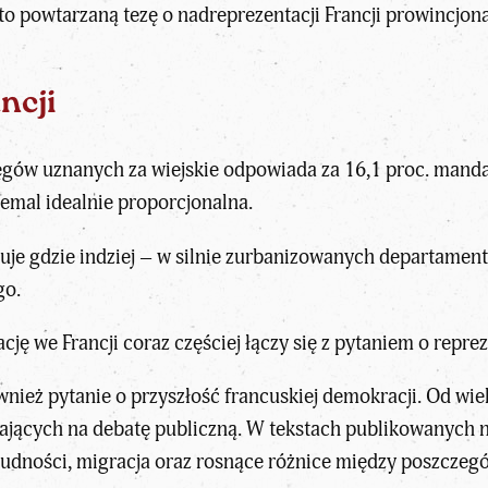
sto powtarzaną tezę o
nadreprezentacji Francji prowincjonal
ncji
ręgów uznanych za wiejskie odpowiada za 16,1 proc. manda
emal idealnie proporcjonalna.
uje gdzie indziej – w silnie zurbanizowanych departamen
go
.
ację we Francji
coraz częściej łączy się z pytaniem o reprez
wnież pytanie o przyszłość francuskiej demokracji. Od wie
jących na debatę publiczną. W tekstach publikowanych n
ludności
, migracja oraz rosnące różnice między poszczegó