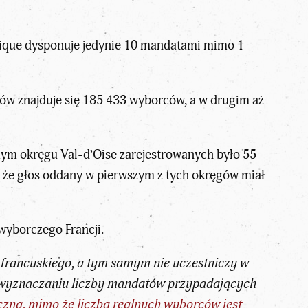
tique dysponuje jedynie 10 mandatami mimo 1
ów znajduje się 185 433 wyborców, a w drugim aż
ym okręgu Val-d’Oise zarejestrowanych było 55
 że głos oddany w pierwszym z tych okręgów miał
wyborczego Francji
.
 francuskiego
, a tym samym nie uczestniczy w
y wyznaczaniu liczby mandatów przypadających
yczną, mimo że liczba realnych wyborców jest