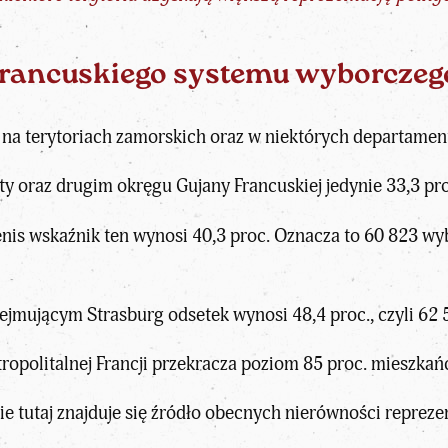
francuskiego systemu wyborczeg
o na terytoriach zamorskich oraz w niektórych departament
 oraz drugim okręgu Gujany Francuskiej jedynie 33,3 pro
is wskaźnik ten wynosi 40,3 proc. Oznacza to 60 823 wyb
jmującym Strasburg odsetek wynosi 48,4 proc., czyli 62
opolitalnej Francji przekracza poziom 85 proc. mieszkań
 tutaj znajduje się źródło obecnych nierówności reprezent