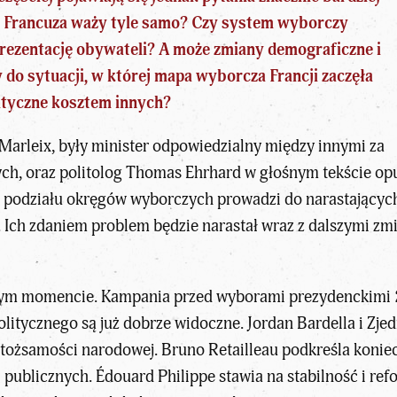
o Francuza waży tyle samo? Czy
system wyborczy
rezentację obywateli? A może zmiany demograficzne i
 do sytuacji, w której mapa wyborcza Francji zaczęła
ityczne kosztem innych?
n Marleix, były minister odpowiedzialny między innymi za
h, oraz politolog Thomas Ehrhard w głośnym tekście opu
 podziału okręgów wyborczych prowadzi do narastających 
y. Ich zdaniem problem będzie narastał wraz z dalszymi 
nym momencie. Kampania przed wyborami prezydenckimi 20
politycznego są już dobrze widoczne.
Jordan Bardella i Zj
i tożsamości narodowej.
Bruno Retailleau podkreśla konie
i publicznych.
Édouard Philippe
stawia na stabilność i re