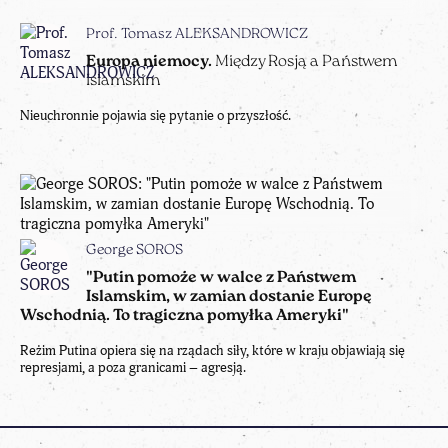
George SOROS
"Putin pomoże w walce z Państwem
Islamskim, w zamian dostanie Europę
Wschodnią. To tragiczna pomyłka Ameryki"
Reżim Putina opiera się na rządach siły, które w kraju objawiają się
represjami, a poza granicami – agresją.
Więcej tekstów
Wszystko Co
Multilanguage
Newsletter
Najważniejsze
Cotygodniowy
newsletter
Tygodnik opinii
Rankomat
wydawany przez