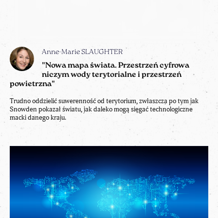
Trudno oddzielić suwerenność od terytorium, zwłaszcza po tym jak
Snowden pokazał światu, jak daleko mogą sięgać technologiczne
macki danego kraju.
Marietje SCHAAKE
"Pakt na rzecz cywilizowanego, uczciwego,
otwartego internetu"
Utopijny pogląd, że rządy i inne instytucje powinny trzymać się z
daleka od sieci, nie uwzględnia roli, jaką państwa już teraz odgrywają