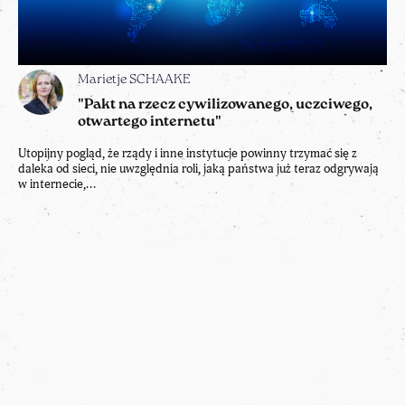
w internecie,...
Prof. Tomasz ALEKSANDROWICZ
Europa niemocy.
Między Rosją a Państwem
Islamskim
Nieuchronnie pojawia się pytanie o przyszłość.