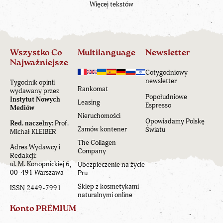
Popołudniowe
Instytut Nowych
Leasing
Espresso
Mediów
Nieruchomości
Opowiadamy Polskę
Red. naczelny:
Prof.
Zamów kontener
Światu
Michał KLEIBER
The Collagen
Adres Wydawcy i
Company
Redakcji:
ul. M. Konopnickiej 6,
Ubezpieczenie na życie
00-491 Warszawa
Pru
Sklep z kosmetykami
ISSN 2449-7991
naturalnymi online
Konto PREMIUM
Konto PREMIUM to przestrzeń dla najbardziej zaangażowanych
Czytelników „Wszystko Co Najważniejsze”. Jeszcze bardziej wyjątkowe
teksty i dodatkowe usługi.
Obecnie Konto PREMIUM jest kontem bezpłatnym.
WIĘCEJ