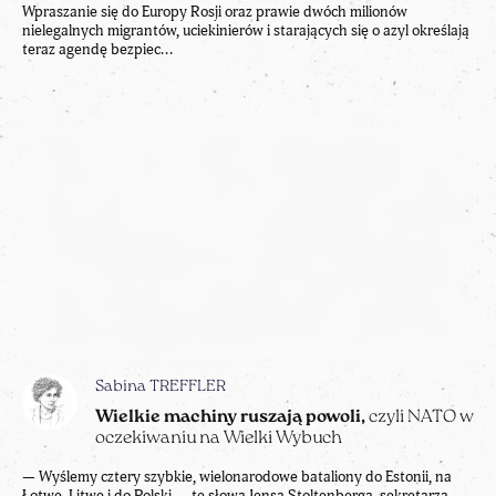
Wpraszanie się do Europy Rosji oraz prawie dwóch milionów
nielegalnych migrantów, uciekinierów i starających się o azyl określają
teraz agendę bezpiec...
Sabina TREFFLER
Wielkie machiny ruszają powoli,
czyli NATO w
oczekiwaniu na Wielki Wybuch
— Wyślemy cztery szybkie, wielonarodowe bataliony do Estonii, na
Łotwę, Litwę i do Polski — te słowa Jensa Stoltenberga, sekretarza