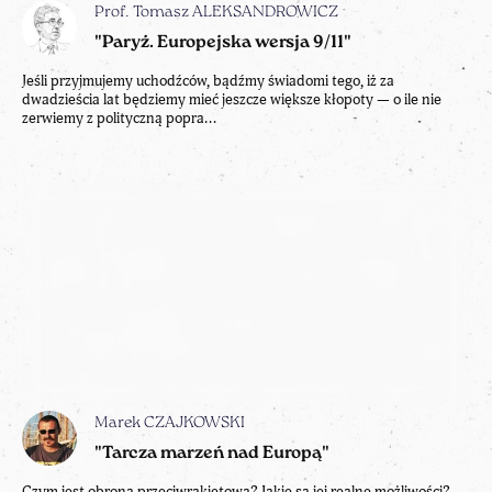
Prof. Tomasz ALEKSANDROWICZ
"Paryż. Europejska wersja 9/11"
Jeśli przyjmujemy uchodźców, bądźmy świadomi tego, iż za
dwadzieścia lat będziemy mieć jeszcze większe kłopoty — o ile nie
zerwiemy z polityczną popra...
Marek CZAJKOWSKI
"Tarcza marzeń nad Europą"
Czym jest obrona przeciwrakietowa? Jakie są jej realne możliwości?