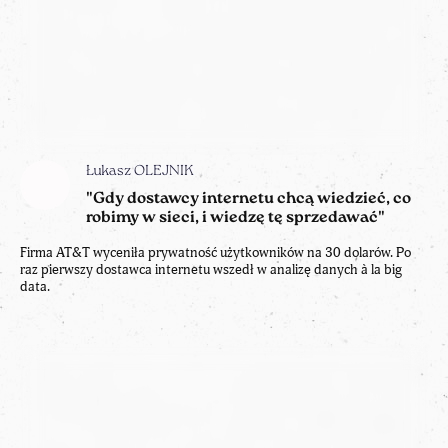
"Gdy dostawcy internetu chcą wiedzieć, co
robimy w sieci, i wiedzę tę sprzedawać"
Firma AT&T wyceniła prywatność użytkowników na 30 dolarów. Po
raz pierwszy dostawca internetu wszedł w analizę danych à la big
data.
Anne-Marie SLAUGHTER
"Nowa mapa świata. Przestrzeń cyfrowa
niczym wody terytorialne i przestrzeń
powietrzna"