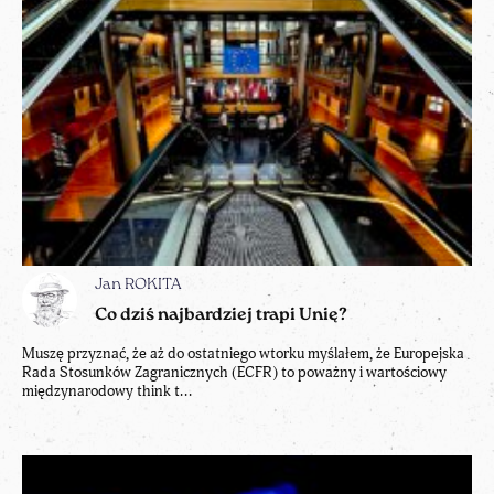
Jan ROKITA
Co dziś najbardziej trapi Unię?
Muszę przyznać, że aż do ostatniego wtorku myślałem, że Europejska
Rada Stosunków Zagranicznych (ECFR) to poważny i wartościowy
międzynarodowy think t...