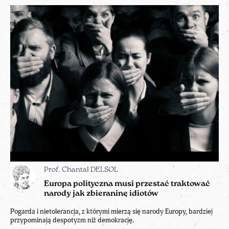
Prof. Chantal DELSOL
Europa polityczna musi przestać traktować
narody jak zbieraninę idiotów
Pogarda i nietolerancja, z którymi mierzą się narody Europy, bardziej
przypominają despotyzm niż demokrację.